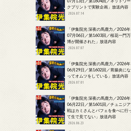
07月13日／第1604回／ネットワー
クプリントで実験企画」放送内容
2026.07.14
「伊集院光 深夜の馬鹿力／2026年
07月06日／第1603回／桜花一門万
博が開催された」放送内容
2026.07.07
「伊集院光 深夜の馬鹿力／2026年
06月29日／第1602回／胃腸炎にな
ってオムツをしている」放送内容
2026.07.01
「伊集院光 深夜の馬鹿力／2026年
06月22日／第1601回／チュニジア
戦はカミさんとパフェを食べに行
て生で見てない」放送内容
2026.06.23