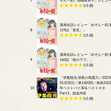
7
ぞん一刻／高橋留美子」レビュ
5/5
(8)
漫画全話レビュー「めぞん一刻 
8
159話「形見」」
5/5
(8)
漫画全話レビュー「めぞん一刻 
9
160話「桜の下で」」
5/5
(8)
「伊集院光 深夜の馬鹿力／2023
01月02日／第1420回／発表202
10
年ベストバイ30＆ベストネタ
Part3」放送内容
5/5
(8)