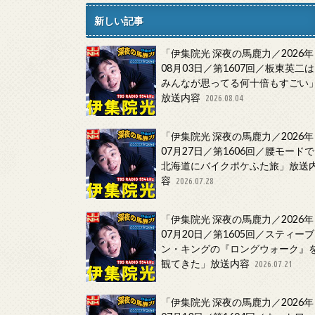
新しい記事
「伊集院光 深夜の馬鹿力／2026年
08月03日／第1607回／板東英二は
みんなが思ってる何十倍もすごい
放送内容
2026.08.04
「伊集院光 深夜の馬鹿力／2026年
07月27日／第1606回／腰モードで
北海道にバイクポケふた旅」放送
容
2026.07.28
「伊集院光 深夜の馬鹿力／2026年
07月20日／第1605回／スティーブ
ン・キングの『ロングウォーク』
観てきた」放送内容
2026.07.21
「伊集院光 深夜の馬鹿力／2026年