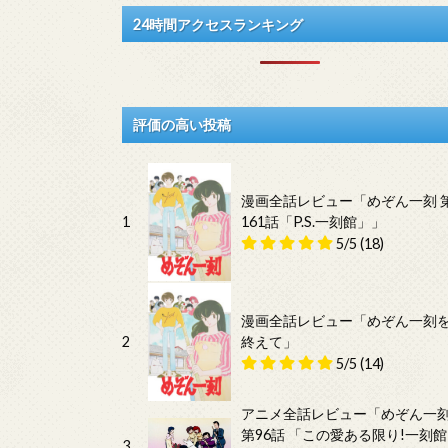
24時間アクセスランキング
評価の高い投稿
漫画全話レビュー「めぞん一刻 
1
161話「P.S.一刻館」」
5/5
(18)
漫画全話レビュー「めぞん一刻
2
終えて」
5/5
(14)
アニメ全話レビュー「めぞん一
第96話 「この愛ある限り!一刻館
3