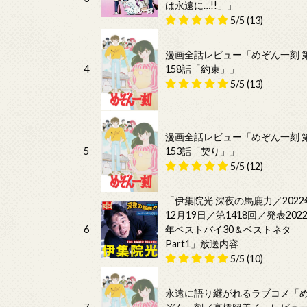
は永遠に…!!」」
5/5
(13)
漫画全話レビュー「めぞん一刻 
4
158話「約束」」
5/5
(13)
漫画全話レビュー「めぞん一刻 
5
153話「契り」」
5/5
(12)
「伊集院光 深夜の馬鹿力／2022
12月19日／第1418回／発表202
6
年ベストバイ30＆ベストネタ
Part1」放送内容
5/5
(10)
永遠に語り継がれるラブコメ「