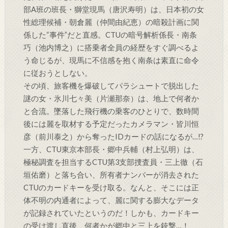
部A班の班長・獅堂現馬（唐沢寿明）は、日本初の女
性総理候補・朝倉麗（仲間由紀恵）の暗殺計画に関
係した“事件”だと直感。CTUの暗号解析係長・南条
巧（池内博之）に搭乗者全員の経歴をすぐ調べるよ
う命じるが、現馬に不信感を抱く南条は素直に命令
に従おうとしない。
その頃、旅客機を爆破してパラシュートで脱出した
謎の女・氷川七々美（片瀬那奈）は、地上で何者か
と合流。墜落した飛行機の乗客のひとりで、数時間
後には麗を取材する予定だったカメラマン・皆川恒
彦（前川泰之）から奪ったIDカードの話になるが…!?
一方、CTU東京本部長・郷中兵輔（村上弘明）は、
極秘調査を担当するCTU第3支部捜査員・三上徹（石
垣佑磨）と落ち合い、所有者ナンバーが消去された
CTUのカードキーを受け取る。なんと、そこには正
体不明の内通者によって、麗に関する膨大なデータ
が記録されていたというのだ！しかも、カードキー
の受け渡し直後、何者かが郷中と三上を銃撃…！