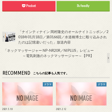
Pocket
feedly
「ナインティナイン 岡村隆史のオールナイトニッポン／2
018年01月18日／第0166回／水道橋博士に殴り込みされ
たのは記憶違いだった」放送内容
「ネックマッサージャー NP-NR20R／NIPLUS」レビュー
～電気刺激のネックマッサージャー～【PR】
RECOMMEND
こちらの記事も人気です。
ドラマ
ドラマ
2021.5.10
2021.2.12