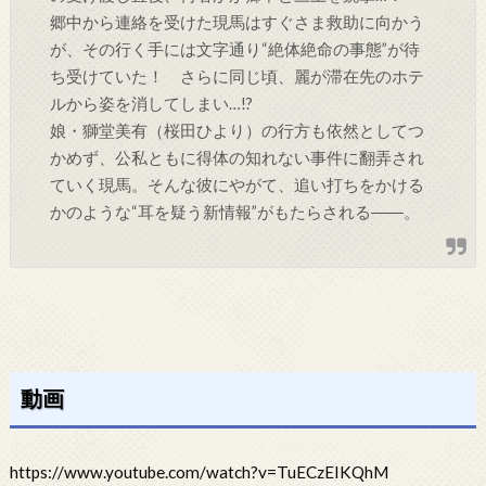
郷中から連絡を受けた現馬はすぐさま救助に向かう
が、その行く手には文字通り“絶体絶命の事態”が待
ち受けていた！ さらに同じ頃、麗が滞在先のホテ
ルから姿を消してしまい…!?
娘・獅堂美有（桜田ひより）の行方も依然としてつ
かめず、公私ともに得体の知れない事件に翻弄され
ていく現馬。そんな彼にやがて、追い打ちをかける
かのような“耳を疑う新情報”がもたらされる――。
動画
https://www.youtube.com/watch?v=TuECzEIKQhM