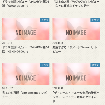
ドラマ全話レビュー「24 JAPAN 第01
「沈まぬ太陽／WOWOW」レビュー
話 「00:00-01:00」」
～久々に硬派なドラマを見た～
ドラマ
ドラマ
2021.5.13
2020.11.20
ドラマ全話レビュー「24 JAPAN 第04
難解すぎる「ダメージ Season1」レ
話 「03:00-04:00」」
ビュー
ドラマ
ドラマ
2020.11.20
2020.11.18
見るのを再開「Lost Season3」レビ
｢ザ・シールド ～ルール無用の警察バ
ュー
ッジ～｣レビュー ～最高のクライム
ド…