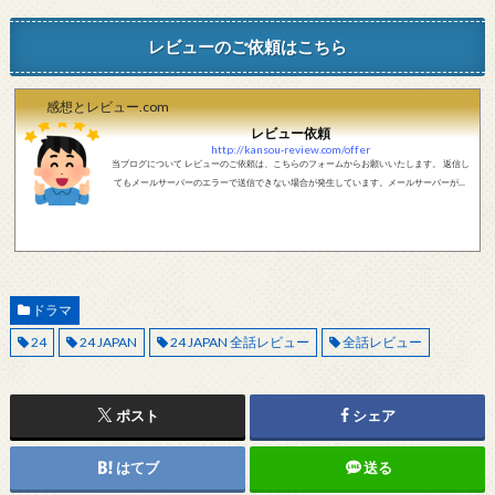
レビューのご依頼はこちら
感想とレビュー.com
レビュー依頼
http://kansou-review.com/offer
当ブログについて レビューのご依頼は、こちらのフォームからお願いいたします。 返信し
てもメールサーバーのエラーで送信できない場合が発生しています。メールサーバーが正
しく動作しているかどうか、メールアドレスが正しいかどうか、ご確認をお願いします。
現在確認できている、送信エラーになるメールサーバー以下になります。 @foxmail.com 上
記メールサーバーをお使いで、こちらから返信がない場合、他のメールサーバー、メール
アドレスから連絡をお願いします。 レビュー依頼
ドラマ
24
24 JAPAN
24 JAPAN 全話レビュー
全話レビュー
ポスト
シェア
はてブ
送る