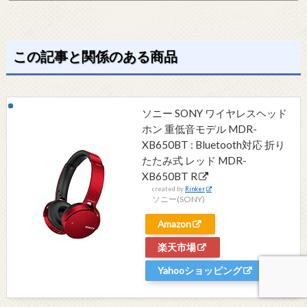
この記事と関係のある商品
ソニー SONY ワイヤレスヘッド
ホン 重低音モデル MDR-
XB650BT : Bluetooth対応 折り
たたみ式 レッド MDR-
XB650BT R
created by
Rinker
ソニー(SONY)
Amazon
楽天市場
Yahooショッピング