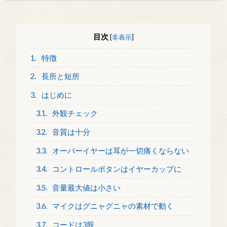
目次
[
非表示
]
1.
特徴
2.
長所と短所
3.
はじめに
3.1.
外観チェック
3.2.
音質は十分
3.3.
オーバーイヤーは耳が一切痛くならない
3.4.
コントロールボタンはイヤーカップに
3.5.
音量最大値は小さい
3.6.
マイクはグニャグニャの素材で動く
3.7.
コードは3股