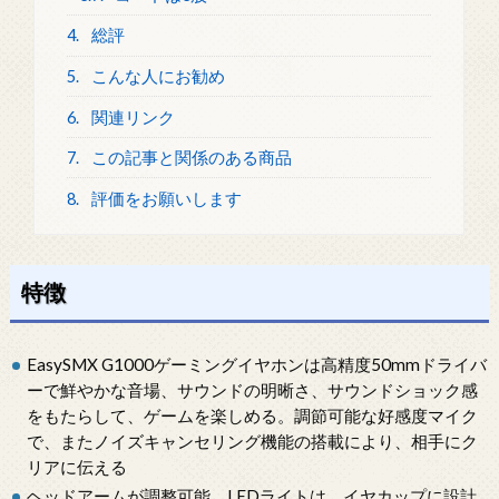
4.
総評
5.
こんな人にお勧め
6.
関連リンク
7.
この記事と関係のある商品
8.
評価をお願いします
特徴
EasySMX G1000ゲーミングイヤホンは高精度50mmドライバ
ーで鮮やかな音場、サウンドの明晰さ、サウンドショック感
をもたらして、ゲームを楽しめる。調節可能な好感度マイク
で、またノイズキャンセリング機能の搭載により、相手にク
リアに伝える
ヘッドアームが調整可能、LEDライトは、イヤカップに設計