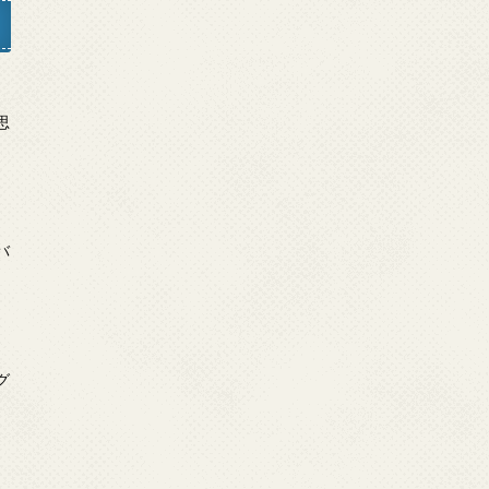
日
思
日
バ
日
グ
」
日