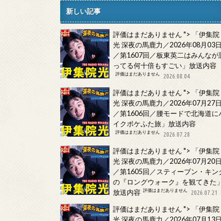
新しい記事
評価はまだありません
">
「伊集院
光 深夜の馬鹿力／2026年08月03
／第1607回／板東英二はみんなが
ってる何十倍もすごい」放送内容
評価はまだありません
2026.08.04
評価はまだありません
">
「伊集院
光 深夜の馬鹿力／2026年07月27
／第1606回／腰モードで北海道に
イクポケふた旅」放送内容
評価はまだありません
2026.07.28
評価はまだありません
">
「伊集院
光 深夜の馬鹿力／2026年07月20
／第1605回／スティーブン・キン
の『ロングウォーク』を観てきた
評価はまだありません
放送内容
2026.07.21
評価はまだありません
">
「伊集院
光 深夜の馬鹿力／2026年07月13