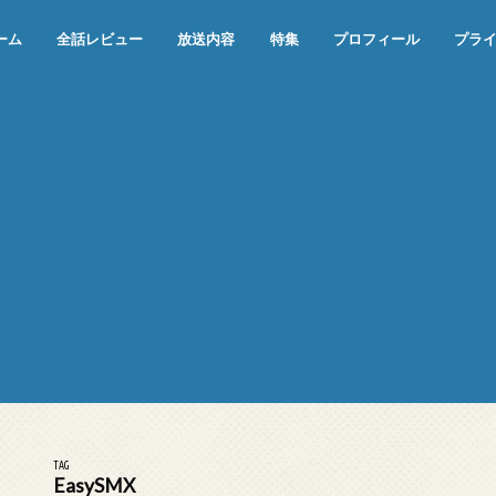
ーム
全話レビュー
放送内容
特集
プロフィール
プラ
めぞん一刻（漫画）
めぞん一刻（アニメ）
機動戦士ガンダム
ジョジョの奇妙な冒険 ダイヤモンド
寄生獣 セイの格率
この世の果てで恋を唄う少女YU-NO
この世の果てで恋を唄う少女YU-
江戸川乱歩の美女シリーズ＜中断＞
24 JAPAN＜中断＞
アメリカ横断ウルトラクイズ＜中断
稲垣早希のブログ旅＜中断＞
出川哲朗の充電させてもらえません
伊集院光 深夜の馬鹿力
ナインティナインのオールナイトニ
岡村隆史のオールナイトニッポン
ガンダム
めぞん一刻
バック・トゥ・ザ・フューチャー
は砕けない＜中断＞
NO（解説・考察）
＞
か？＜中断＞
ッポン
TAG
EasySMX