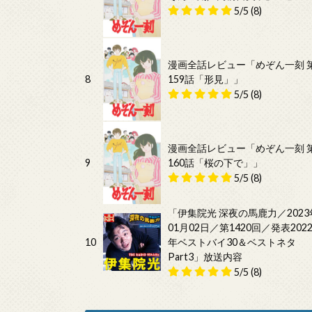
5/5
(8)
漫画全話レビュー「めぞん一刻 
8
159話「形見」」
5/5
(8)
漫画全話レビュー「めぞん一刻 
9
160話「桜の下で」」
5/5
(8)
「伊集院光 深夜の馬鹿力／2023
01月02日／第1420回／発表202
10
年ベストバイ30＆ベストネタ
Part3」放送内容
5/5
(8)