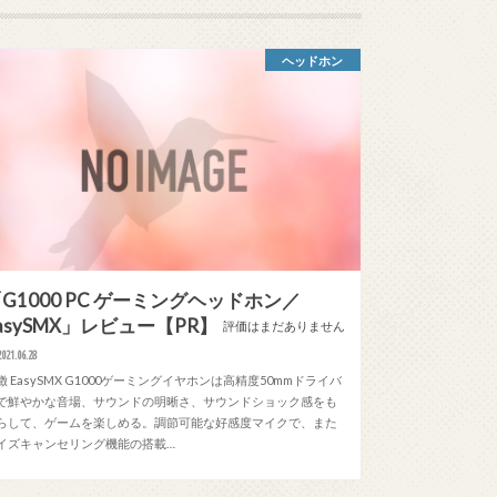
ヘッドホン
G1000 PC ゲーミングヘッドホン／
asySMX」レビュー【PR】
評価はまだありません
2021.06.28
徴 EasySMX G1000ゲーミングイヤホンは高精度50mmドライバ
で鮮やかな音場、サウンドの明晰さ、サウンドショック感をも
らして、ゲームを楽しめる。調節可能な好感度マイクで、また
イズキャンセリング機能の搭載…