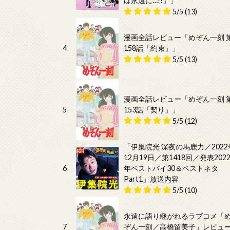
は永遠に…!!」」
5/5
(13)
漫画全話レビュー「めぞん一刻 
4
158話「約束」」
5/5
(13)
漫画全話レビュー「めぞん一刻 
5
153話「契り」」
5/5
(12)
「伊集院光 深夜の馬鹿力／2022
12月19日／第1418回／発表202
6
年ベストバイ30＆ベストネタ
Part1」放送内容
5/5
(10)
永遠に語り継がれるラブコメ「
7
ぞん一刻／高橋留美子」レビュ