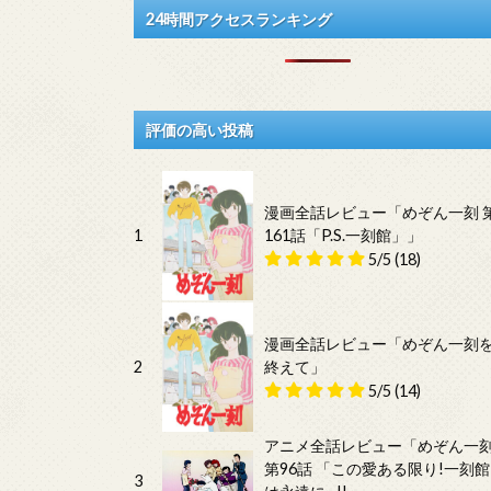
24時間アクセスランキング
評価の高い投稿
漫画全話レビュー「めぞん一刻 
1
161話「P.S.一刻館」」
5/5
(18)
漫画全話レビュー「めぞん一刻
2
終えて」
5/5
(14)
アニメ全話レビュー「めぞん一
第96話 「この愛ある限り!一刻館
3