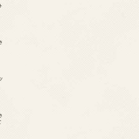
ト
日
さ
日
ツ
日
さ
て