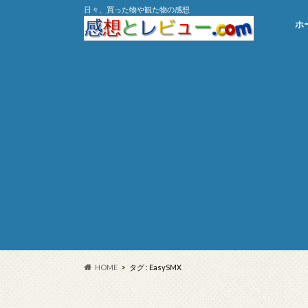
日々、買った物や観た物の感想
ホ
HOME
タグ : EasySMX