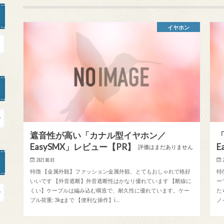
イヤホン
遮音性が高い「カナル型イヤホン／
「
EasySMX」レビュー【PR】
E
評価はまだありません
2021.08.03
特徴 【金属外観】ファッション金属外観、とてもおしゃれで格好
特
いいです 【外音遮断】外音遮断性はかなり優れています 【断線に
ー
くい】ケーブルは編み込む構造で、耐久性に優れています。ケー
た
ブル荷重: 3kgまで 【便利な操作】i…
ノ