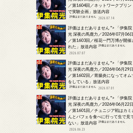
／第1604回／ネットワークプリン
で実験企画」放送内容
評価はまだありません
2026.07.14
評価はまだありません
">
「伊集院
光 深夜の馬鹿力／2026年07月06
／第1603回／桜花一門万博が開催
評価はまだありません
れた」放送内容
2026.07.07
評価はまだありません
">
「伊集院
光 深夜の馬鹿力／2026年06月29
／第1602回／胃腸炎になってオム
をしている」放送内容
評価はまだありません
2026.07.01
評価はまだありません
">
「伊集院
光 深夜の馬鹿力／2026年06月22
／第1601回／チュニジア戦はカミ
んとパフェを食べに行って生で見
評価はまだありません
ない」放送内容
2026.06.23