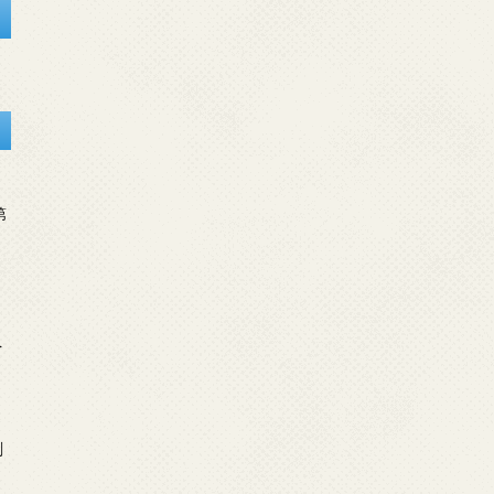
第
を
刻