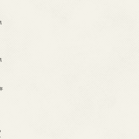
第
第
年
2
め
ー