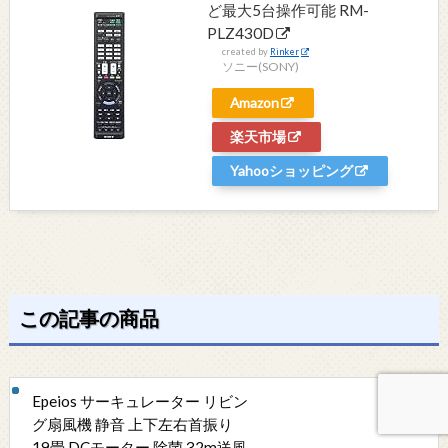
ど最大5台操作可能 RM-
PLZ430D
created by
Rinker
ソニー(SONY)
Amazon
楽天市場
Yahooショッピング
この記事の商品
Epeios サーキュレーター リビン
グ扇風機 静音 上下左右首振り
19畳 DCモーター 除菌 32m送風