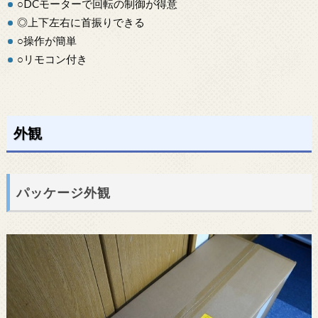
○DCモーターで回転の制御が得意
◎上下左右に首振りできる
○操作が簡単
○リモコン付き
外観
パッケージ外観