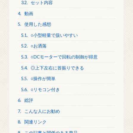
3.2.
セット内容
4.
動画
5.
使用した感想
5.1.
○小型軽量で扱いやすい
5.2.
○お洒落
5.3.
○DCモーターで回転の制御が得意
5.4.
◎上下左右に首振りできる
5.5.
○操作が簡単
5.6.
○リモコン付き
6.
総評
7.
こんな人にお勧め
8.
関連リンク
9.
この記事と関係のある商品