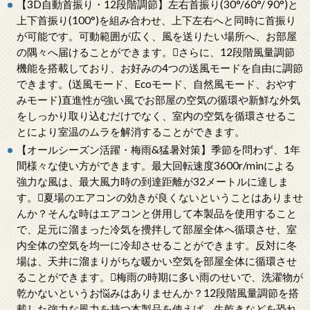
【3D自動首振り・12段階調節】左右首振り(30°/60°/ 90°)と
上下首振り(100°)を組み合わせ、上下左右へと同時に首振り
が可能です。可動範囲が広く、風を送りたい場所へ、お部屋
の隅々へ届けることができます。さらに、12段階風量調節
機能を搭載しており、お好みの4つの送風モードを自由に調節
できます。(送風モード、Ecoモード、自然風モード、おやす
みモード)直進性が強い風でお部屋の空気の循環や新鮮な外気
をしっかり取り込むだけでなく、室内の空気を循環させるこ
とにより室温のムラを解消することができます。
【オールシーズン活躍・梅雨&猛暑対策】季節を問わず、1年
間様々な使い方ができます。最大回転速度3600r/minによる
強力な風は、最大風力時の到達距離が32メートルに達しま
す。夏場のエアコンの効きが良くないということはありませ
んか？そんな時はエアコンと併用して本製品を使用すること
で、足元に溜まった冷気を攪拌して部屋全体へ循環させ、室
内全体の空気を均一に冷却させることができます。反対に冬
場は、天井に溜まりがちな暖かい空気を部屋全体に循環させ
ることができます。梅雨の時期に多い雨のせいで、洗濯物が
乾かないというお悩みはありませんか？12段階風量調節を搭
載した強力な風力を持つ本製品を使えば、生乾きなどを恐れ