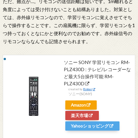
ただ、難点が…。リモコンの送信距離は短いです。1m離れると
角度によっては受け付けないことも結構ありました。対策とし
ては、赤外線リモコンなので、学習リモコンに覚えさせてそち
らで操作することです。この扇風機に限らず、学習リモコンを1
つ持っておくとなにかと便利なのでお勧めです。赤外線信号の
リモコンならなんでも記憶させられます。
ソニー SONY 学習リモコン RM-
PLZ430D : テレビ/レコーダーな
ど最大5台操作可能 RM-
PLZ430D
created by
Rinker
ソニー(SONY)
Amazon
楽天市場
Yahooショッピング