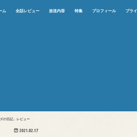
ーム
全話レビュー
放送内容
特集
プロフィール
プラ
めぞん一刻（漫画）
めぞん一刻（アニメ）
機動戦士ガンダム
ジョジョの奇妙な冒険 ダイヤモンド
寄生獣 セイの格率
この世の果てで恋を唄う少女YU-NO
この世の果てで恋を唄う少女YU-
江戸川乱歩の美女シリーズ＜中断＞
24 JAPAN＜中断＞
アメリカ横断ウルトラクイズ＜中断
稲垣早希のブログ旅＜中断＞
出川哲朗の充電させてもらえません
伊集院光 深夜の馬鹿力
ナインティナインのオールナイトニ
岡村隆史のオールナイトニッポン
ガンダム
めぞん一刻
バック・トゥ・ザ・フューチャー
は砕けない＜中断＞
NO（解説・考察）
＞
か？＜中断＞
ッポン
ズの日記」レビュー
2021.02.17