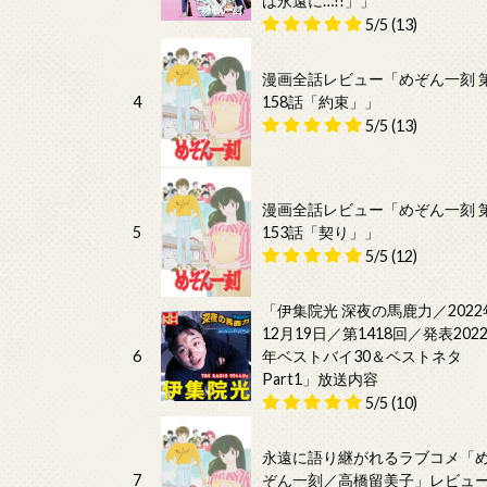
は永遠に…!!」」
5/5
(13)
漫画全話レビュー「めぞん一刻 
4
158話「約束」」
5/5
(13)
漫画全話レビュー「めぞん一刻 
5
153話「契り」」
5/5
(12)
「伊集院光 深夜の馬鹿力／2022
12月19日／第1418回／発表202
6
年ベストバイ30＆ベストネタ
Part1」放送内容
5/5
(10)
永遠に語り継がれるラブコメ「
7
ぞん一刻／高橋留美子」レビュ