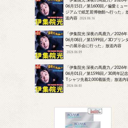
06月15日／第1600回／偏愛ミュー
ジアムで紙芝居博物館へ行った」
送内容
2026.06.16
「伊集院光 深夜の馬鹿力／2026年
06月08日／第1599回／3Dプリン
ーの展示会に行った」放送内容
2026.06.09
「伊集院光 深夜の馬鹿力／2026年
06月01日／第1598回／30周年記
Tシャツ先着2,000着販売」放送内
2026.06.03