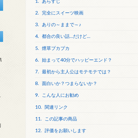
1.
あらすじ
2.
完全にスイーツ映画
3.
ありの～ままで～♪
4.
都合の良い話…だけど…
5.
煙草プカプカ
6.
始まって40分でハッピーエンド？
第
7.
最初から主人公はモテモテでは？
8.
面白いか？つまらないか？
9.
こんな人にお勧め
を
10.
関連リンク
11.
この記事の商品
刻
12.
評価をお願いします