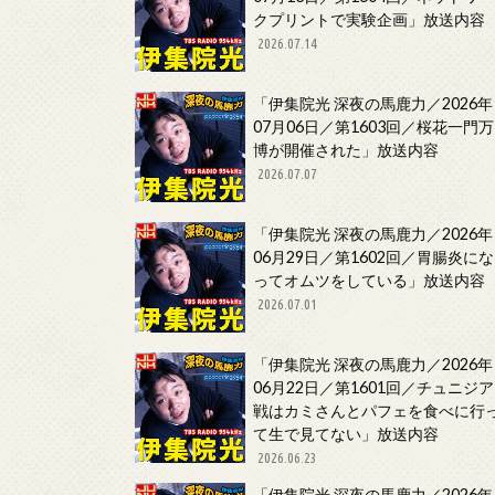
クプリントで実験企画」放送内容
2026.07.14
「伊集院光 深夜の馬鹿力／2026年
07月06日／第1603回／桜花一門万
博が開催された」放送内容
2026.07.07
「伊集院光 深夜の馬鹿力／2026年
06月29日／第1602回／胃腸炎にな
ってオムツをしている」放送内容
2026.07.01
「伊集院光 深夜の馬鹿力／2026年
06月22日／第1601回／チュニジア
戦はカミさんとパフェを食べに行
て生で見てない」放送内容
2026.06.23
「伊集院光 深夜の馬鹿力／2026年