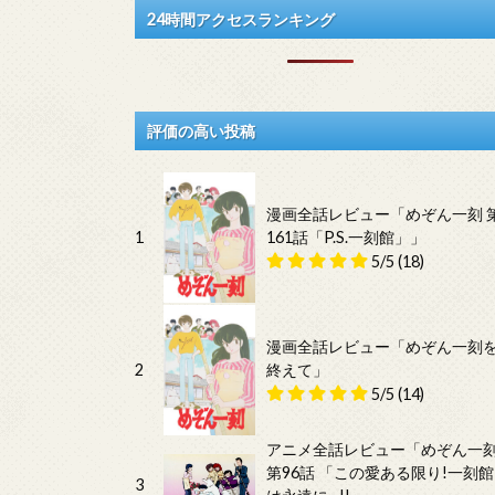
24時間アクセスランキング
評価の高い投稿
漫画全話レビュー「めぞん一刻 
1
161話「P.S.一刻館」」
5/5
(18)
漫画全話レビュー「めぞん一刻
2
終えて」
5/5
(14)
アニメ全話レビュー「めぞん一
第96話 「この愛ある限り!一刻館
3