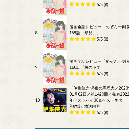
5/5
(8)
漫画全話レビュー「めぞん一刻 
8
159話「形見」」
5/5
(8)
漫画全話レビュー「めぞん一刻 
9
160話「桜の下で」」
5/5
(8)
「伊集院光 深夜の馬鹿力／2023
01月02日／第1420回／発表202
10
年ベストバイ30＆ベストネタ
Part3」放送内容
5/5
(8)