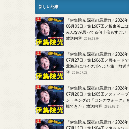
新しい記事
「伊集院光 深夜の馬鹿力／2026年
08月03日／第1607回／板東英二は
みんなが思ってる何十倍もすごい
放送内容
2026.08.04
「伊集院光 深夜の馬鹿力／2026年
07月27日／第1606回／腰モードで
北海道にバイクポケふた旅」放送
容
2026.07.28
「伊集院光 深夜の馬鹿力／2026年
07月20日／第1605回／スティーブ
ン・キングの『ロングウォーク』
観てきた」放送内容
2026.07.21
「伊集院光 深夜の馬鹿力／2026年
07月13日／第1604回／ネットワー