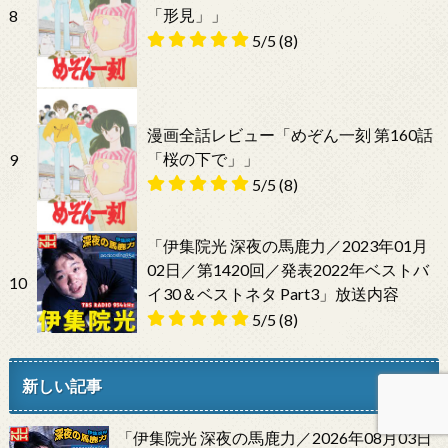
「形見」」
8
5/5
(8)
漫画全話レビュー「めぞん一刻 第160話
「桜の下で」」
9
5/5
(8)
「伊集院光 深夜の馬鹿力／2023年01月
02日／第1420回／発表2022年ベストバ
10
イ30＆ベストネタ Part3」放送内容
5/5
(8)
新しい記事
「伊集院光 深夜の馬鹿力／2026年08月03日