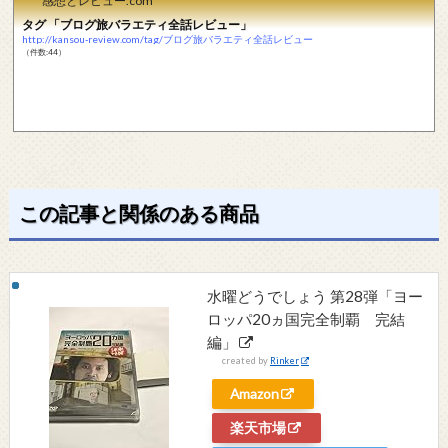
感想とレビュー.com
タグ 「ブログ旅バラエティ全話レビュー」
http://kansou-review.com/tag/ブログ旅バラエティ全話レビュー
（件数:44）
この記事と関係のある商品
水曜どうでしょう 第28弾「ヨー
ロッパ20ヵ国完全制覇 完結
編」
created by
Rinker
Amazon
楽天市場