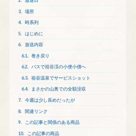
2.
放送日
3.
場所
4.
時系列
5.
はじめに
6.
放送内容
6.1.
巻き戻り
6.2.
バスで祖谷渓の小便小僧へ
6.3.
祖谷温泉でサービスショット
6.4.
まさかの山奥での全額没収
7.
今週は少し長めだったが
8.
関連リンク
9.
この記事と関係のある商品
10.
この記事の商品