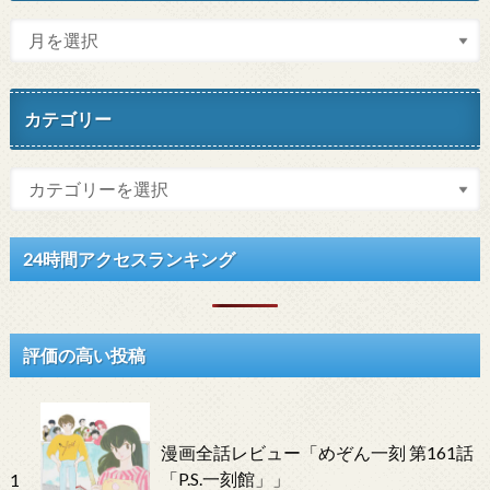
カテゴリー
24時間アクセスランキング
評価の高い投稿
漫画全話レビュー「めぞん一刻 第161話
「P.S.一刻館」」
1