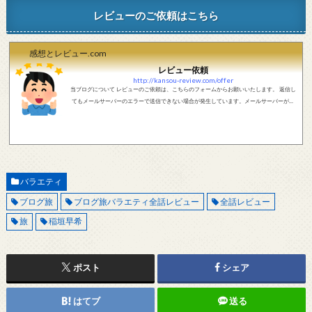
レビューのご依頼はこちら
感想とレビュー.com
レビュー依頼
http://kansou-review.com/offer
当ブログについて レビューのご依頼は、こちらのフォームからお願いいたします。 返信し
てもメールサーバーのエラーで送信できない場合が発生しています。メールサーバーが正
しく動作しているかどうか、メールアドレスが正しいかどうか、ご確認をお願いします。
現在確認できている、送信エラーになるメールサーバー以下になります。 @foxmail.com 上
記メールサーバーをお使いで、こちらから返信がない場合、他のメールサーバー、メール
アドレスから連絡をお願いします。 レビュー依頼
バラエティ
ブログ旅
ブログ旅バラエティ全話レビュー
全話レビュー
旅
稲垣早希
ポスト
シェア
はてブ
送る