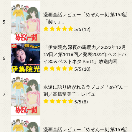
漫画全話レビュー「めぞん一刻 第153話
「契り」」
5
5/5
(12)
「伊集院光 深夜の馬鹿力／2022年12月
19日／第1418回／発表2022年ベストバ
6
イ30＆ベストネタ Part1」放送内容
5/5
(10)
永遠に語り継がれるラブコメ「めぞん一
刻／高橋留美子」レビュー
7
5/5
(8)
漫画全話レビュー「めぞん一刻 第159話