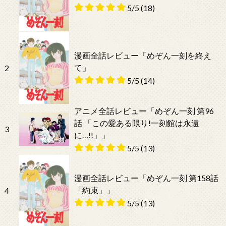
5/5
(18)
漫画全話レビュー「めぞん一刻を終え
て」
2
5/5
(14)
アニメ全話レビュー「めぞん一刻 第96
話 「この愛ある限り!一刻館は永遠
3
に…!!」」
5/5
(13)
漫画全話レビュー「めぞん一刻 第158話
「約束」」
4
5/5
(13)