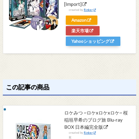
[Import]
created by
Rinker
Amazon
楽天市場
Yahooショッピング
この記事の商品
ロケみつ ~ロケxロケxロケ~ 桜
稲垣早希のブログ旅 Blu-ray
BOX 日本編完全版
created by
Rinker
R