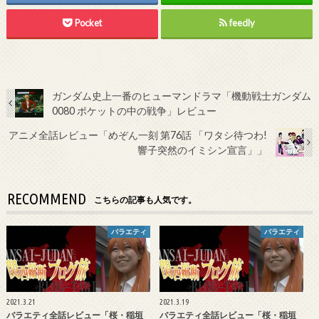
Pocket
feedly
ガンダム史上一番のヒューマンドラマ「機動戦士ガンダム
0080 ポケットの中の戦争」レビュー
アニメ全話レビュー「めぞん一刻 第76話 「ワタシ待つわ!
響子突然のイミシン宣言」」
RECOMMEND
こちらの記事も人気です。
バラエティ
バラエティ
2021.3.21
2021.3.19
バラエティ全話レビュー「桜・稲垣
バラエティ全話レビュー「桜・稲垣