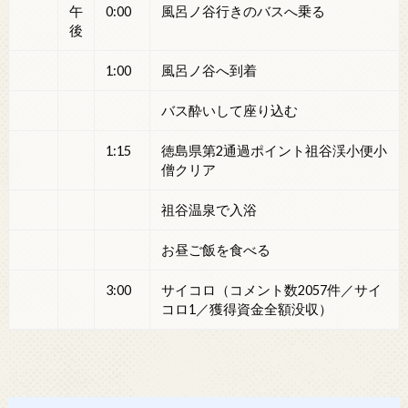
午
0:00
風呂ノ谷行きのバスへ乗る
後
1:00
風呂ノ谷へ到着
バス酔いして座り込む
1:15
徳島県第2通過ポイント祖谷渓小便小
僧クリア
祖谷温泉で入浴
お昼ご飯を食べる
3:00
サイコロ（コメント数2057件／サイ
コロ1／獲得資金全額没収）