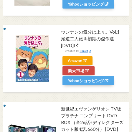
Yahooショッピング
ウンナンの気分は上々。Vol.1
尾道二人旅＆初期の傑作選
[DVD]
created by
Rinker
Amazon
楽天市場
Yahooショッピング
新世紀エヴァンゲリオン TV版
プラチナ コンプリート DVD-
BOX （全26話+ディレクターズ
カット版4話, 660分） [DVD]