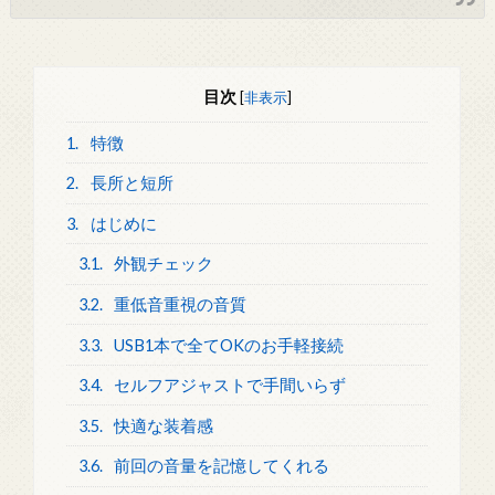
目次
[
非表示
]
1.
特徴
2.
長所と短所
3.
はじめに
3.1.
外観チェック
3.2.
重低音重視の音質
3.3.
USB1本で全てOKのお手軽接続
3.4.
セルフアジャストで手間いらず
3.5.
快適な装着感
3.6.
前回の音量を記憶してくれる