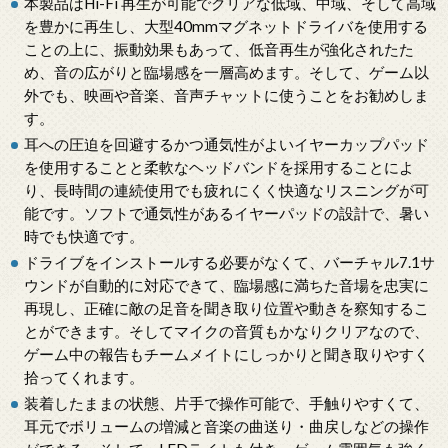
本製品はHi-Fi 再生が可能でクリアな低域、中域、そして高域
を豊かに再生し、大型40mmマグネットドライバを使用する
ことの上に、振動効果もあって、低音再生が強化されたた
め、音の広がりと臨場感を一層高めます。そして、ゲーム以
外でも、映画や音楽、音声チャットに使うことをお勧めしま
す。
耳への圧迫を回避するかつ通気性がよいイヤーカップパッド
を使用することと柔軟なヘッドバンドを採用することによ
り、長時間の連続使用でも疲れにくく快適なリスニングが可
能です。ソフトで通気性があるイヤーパッドの設計で、暑い
時でも快適です。
ドライブをインストールする必要がなくて、バーチャル7.1サ
ウンドが自動的に対応できて、臨場感に満ちた音場を忠実に
再現し、正確に敵の足音を聞き取り位置や動きを察知するこ
とができます。そしてマイクの音質もかなりクリアなので、
ゲーム中の報告もチームメイトにしっかりと聞き取りやすく
拾ってくれます。
装着したままの状態、片手で操作可能で、手触りやすくて、
耳元でボリュームの増減と音楽の曲送り・曲戻しなどの操作