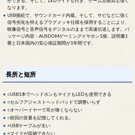
ができる。そして、LEDライトも付き、ゲーム雰囲気も強く
なります。
USB接続で、サウンドカード内蔵。そして、サビなどに強く
信号劣化を抑えるプラグメッキ仕様を採用することにより、
映像信号と音声信号をデジタルのままで高速伝送します。パ
ッケージ内容：AUSDOMゲーミングイヤホン1個、説明書1
冊と日本国内の安心保証期間が1年間です。
長所と短所
○USB1本でヘッドホンもマイクもLEDも使用できる
○セルフアジャストヘッドパッドで調整いらず
○オーバーイヤーで耳が痛くならない
○前回の音量を記憶してくれる。
×USBケーブルが太い
×マイクが収納できない