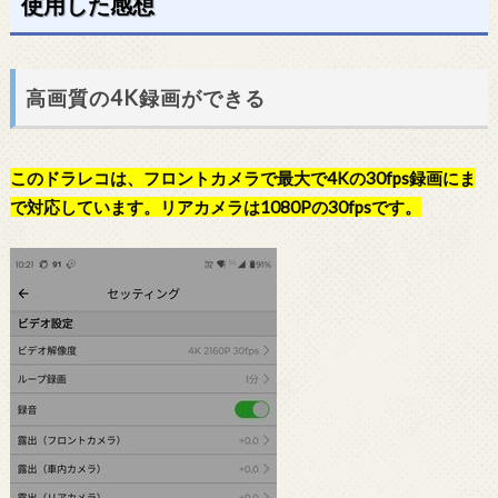
使用した感想
高画質の4K録画ができる
このドラレコは、フロントカメラで最大で4Kの30fps録画にま
で対応しています。リアカメラは1080Pの30fpsです。