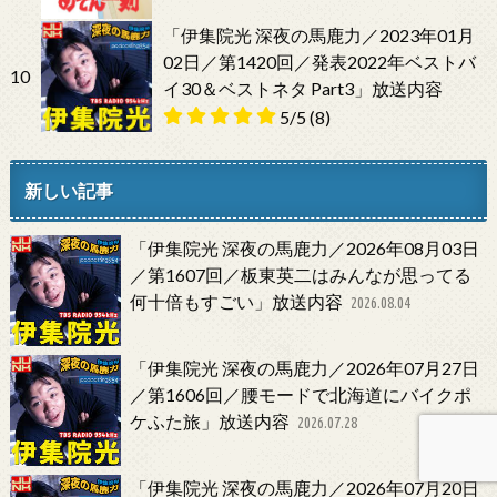
「伊集院光 深夜の馬鹿力／2023年01月
02日／第1420回／発表2022年ベストバ
10
イ30＆ベストネタ Part3」放送内容
5/5
(8)
新しい記事
「伊集院光 深夜の馬鹿力／2026年08月03日
／第1607回／板東英二はみんなが思ってる
何十倍もすごい」放送内容
2026.08.04
「伊集院光 深夜の馬鹿力／2026年07月27日
／第1606回／腰モードで北海道にバイクポ
ケふた旅」放送内容
2026.07.28
「伊集院光 深夜の馬鹿力／2026年07月20日