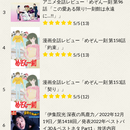
アニメ全話レビュー「めぞん一刻 第96
話 「この愛ある限り!一刻館は永遠
3
に…!!」」
5/5
(13)
漫画全話レビュー「めぞん一刻 第158話
「約束」」
4
5/5
(13)
漫画全話レビュー「めぞん一刻 第153話
「契り」」
5
5/5
(12)
「伊集院光 深夜の馬鹿力／2022年12月
19日／第1418回／発表2022年ベストバ
6
イ30＆ベストネタ Part1」放送内容