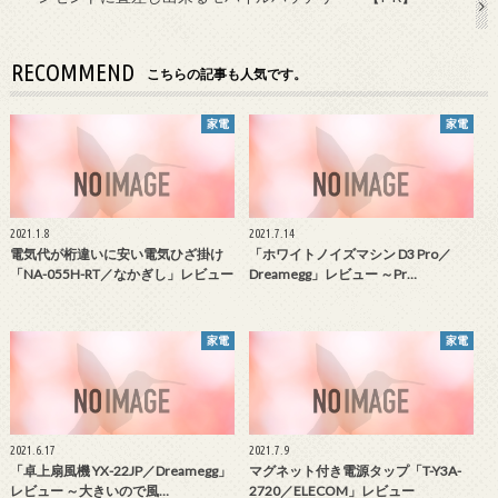
RECOMMEND
こちらの記事も人気です。
家電
家電
2021.1.8
2021.7.14
電気代が桁違いに安い電気ひざ掛け
「ホワイトノイズマシン D3 Pro／
「NA-055H-RT／なかぎし」レビュー
Dreamegg」レビュー ～Pr…
家電
家電
2021.6.17
2021.7.9
「卓上扇風機 YX-22JP／Dreamegg」
マグネット付き電源タップ「T-Y3A-
レビュー ～大きいので風…
2720／ELECOM」レビュー