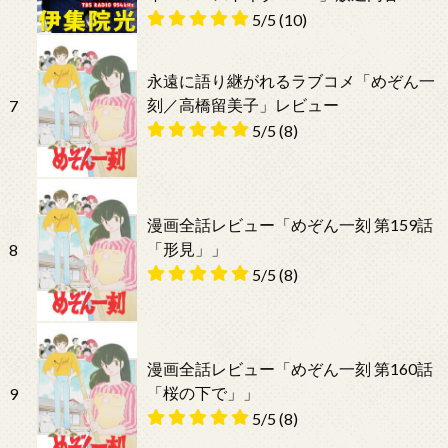
5/5
(10)
永遠に語り継がれるラブコメ「めぞん一
刻／高橋留美子」レビュー
7
5/5
(8)
漫画全話レビュー「めぞん一刻 第159話
「形見」」
8
5/5
(8)
漫画全話レビュー「めぞん一刻 第160話
「桜の下で」」
9
5/5
(8)