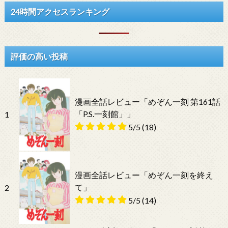
24時間アクセスランキング
評価の高い投稿
漫画全話レビュー「めぞん一刻 第161話
「P.S.一刻館」」
1
5/5
(18)
漫画全話レビュー「めぞん一刻を終え
て」
2
5/5
(14)