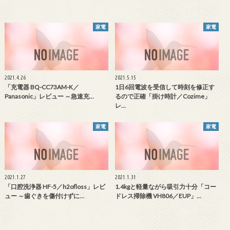
家電
家電
2021.4.26
2021.5.15
「充電器 BQ-CC73AM-K／
1日6回電波を受信して時刻を修正す
Panasonic」レビュー ～急速充…
るので正確「掛け時計／Cozime」
レ…
家電
家電
2021.1.27
2021.1.31
「口腔洗浄器 HF-5／h2ofloss」レビ
1.4kgと軽量ながら吸引力十分「コー
ュー ～歯ぐきを傷付けずに…
ドレス掃除機 VH806／EUP」…