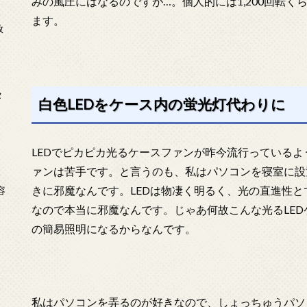
みの風圧にはなるのですが…。個人的には1,200回転
ます。
放
タ
白色LEDをケース内の蛍光灯代わりに
LEDでピカピカ光るケースファンが昨今流行っている
ァンは苦手です。と言うのも、私はパソコンを寝室に設
念
きに邪魔なんです。LEDは物凄く明るく、光の直進性
容
なので本当に邪魔なんです。じゃあ何故こんな光るLE
の簡易照明になるからなんです。
私はパソコンを弄るのが好きなので、しょっちゅうパソ