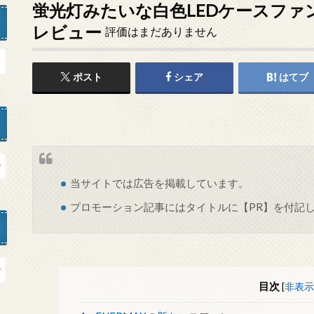
蛍光灯みたいな白色LEDケースファン「U
レビュー
評価はまだありません
ポスト
シェア
はてブ
当サイトでは
広告
を掲載しています。
プロモーション記事にはタイトルに【PR】を付記
目次
[
非表示