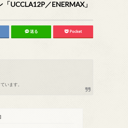
CCLA12P／ENERMAX」
送る
Pocket
しています。
]