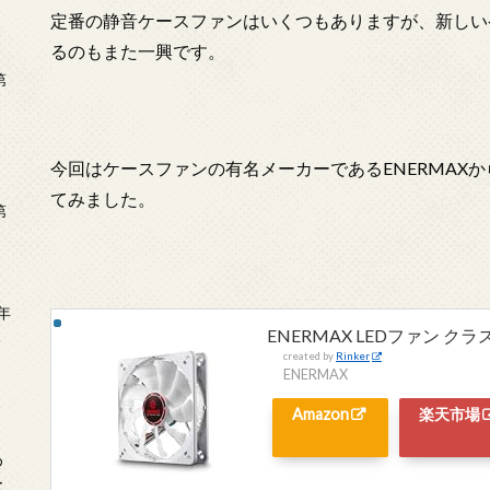
定番の静音ケースファンはいくつもありますが、新しい
るのもまた一興です。
第
今回はケースファンの有名メーカーであるENERMAXか
てみました。
第
年
ENERMAX LEDファン クラ
2
created by
Rinker
ENERMAX
Amazon
楽天市場
め
ー