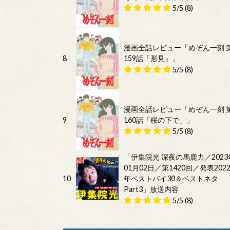
5/5
(8)
漫画全話レビュー「めぞん一刻 
8
159話「形見」」
5/5
(8)
漫画全話レビュー「めぞん一刻 
9
160話「桜の下で」」
5/5
(8)
「伊集院光 深夜の馬鹿力／2023
01月02日／第1420回／発表202
10
年ベストバイ30＆ベストネタ
Part3」放送内容
5/5
(8)