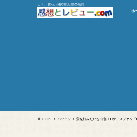
日々、買った物や観た物の感想
ホ
HOME
パソコン
蛍光灯みたいな白色LEDケースファン「UC