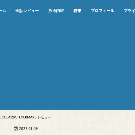
ーム
全話レビュー
放送内容
特集
プロフィール
プラ
めぞん一刻（漫画）
めぞん一刻（アニメ）
機動戦士ガンダム
ジョジョの奇妙な冒険 ダイヤモンド
寄生獣 セイの格率
この世の果てで恋を唄う少女YU-NO
この世の果てで恋を唄う少女YU-
江戸川乱歩の美女シリーズ＜中断＞
24 JAPAN＜中断＞
アメリカ横断ウルトラクイズ＜中断
稲垣早希のブログ旅＜中断＞
出川哲朗の充電させてもらえません
伊集院光 深夜の馬鹿力
ナインティナインのオールナイトニ
岡村隆史のオールナイトニッポン
ガンダム
めぞん一刻
バック・トゥ・ザ・フューチャー
は砕けない＜中断＞
NO（解説・考察）
＞
か？＜中断＞
ッポン
CLA12P／ENERMAX」レビュー
2022.01.09