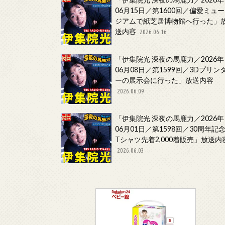
06月15日／第1600回／偏愛ミュー
ジアムで紙芝居博物館へ行った」
送内容
2026.06.16
「伊集院光 深夜の馬鹿力／2026年
06月08日／第1599回／3Dプリン
ーの展示会に行った」放送内容
2026.06.09
「伊集院光 深夜の馬鹿力／2026年
06月01日／第1598回／30周年記
Tシャツ先着2,000着販売」放送内
2026.06.03