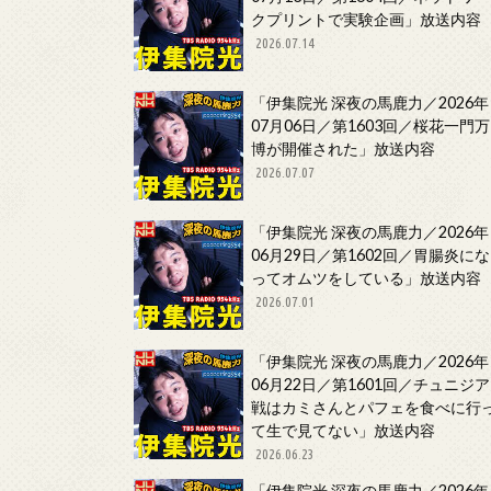
クプリントで実験企画」放送内容
2026.07.14
「伊集院光 深夜の馬鹿力／2026年
07月06日／第1603回／桜花一門万
博が開催された」放送内容
2026.07.07
「伊集院光 深夜の馬鹿力／2026年
06月29日／第1602回／胃腸炎にな
ってオムツをしている」放送内容
2026.07.01
「伊集院光 深夜の馬鹿力／2026年
06月22日／第1601回／チュニジア
戦はカミさんとパフェを食べに行
て生で見てない」放送内容
2026.06.23
「伊集院光 深夜の馬鹿力／2026年