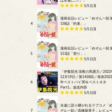
は永遠に…!!」」
5/5
(13)
漫画全話レビュー「めぞん一刻 
4
158話「約束」」
5/5
(13)
漫画全話レビュー「めぞん一刻 
5
153話「契り」」
5/5
(12)
「伊集院光 深夜の馬鹿力／2022
12月19日／第1418回／発表202
6
年ベストバイ30＆ベストネタ
Part1」放送内容
5/5
(10)
永遠に語り継がれるラブコメ「
7
ぞん一刻／高橋留美子」レビュ