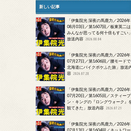
新しい記事
「伊集院光 深夜の馬鹿力／2026年
08月03日／第1607回／板東英二は
みんなが思ってる何十倍もすごい
放送内容
2026.08.04
「伊集院光 深夜の馬鹿力／2026年
07月27日／第1606回／腰モードで
北海道にバイクポケふた旅」放送
容
2026.07.28
「伊集院光 深夜の馬鹿力／2026年
07月20日／第1605回／スティーブ
ン・キングの『ロングウォーク』
観てきた」放送内容
2026.07.21
「伊集院光 深夜の馬鹿力／2026年
07月13日／第1604回／ネットワー