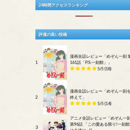
24時間アクセスランキング
評価の高い投稿
漫画全話レビュー「めぞん一刻 
1
161話「P.S.一刻館」」
5/5
(18)
漫画全話レビュー「めぞん一刻
2
終えて」
5/5
(14)
アニメ全話レビュー「めぞん一
第96話 「この愛ある限り!一刻館
3