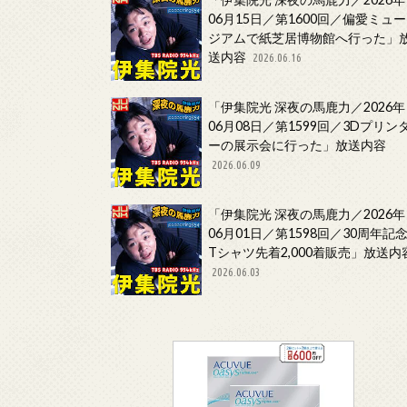
06月15日／第1600回／偏愛ミュー
ジアムで紙芝居博物館へ行った」
送内容
2026.06.16
「伊集院光 深夜の馬鹿力／2026年
06月08日／第1599回／3Dプリン
ーの展示会に行った」放送内容
2026.06.09
「伊集院光 深夜の馬鹿力／2026年
06月01日／第1598回／30周年記
Tシャツ先着2,000着販売」放送内
2026.06.03