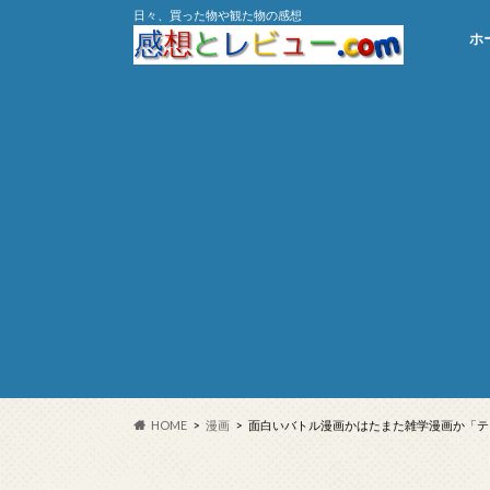
日々、買った物や観た物の感想
ホ
HOME
漫画
面白いバトル漫画かはたまた雑学漫画か「テ