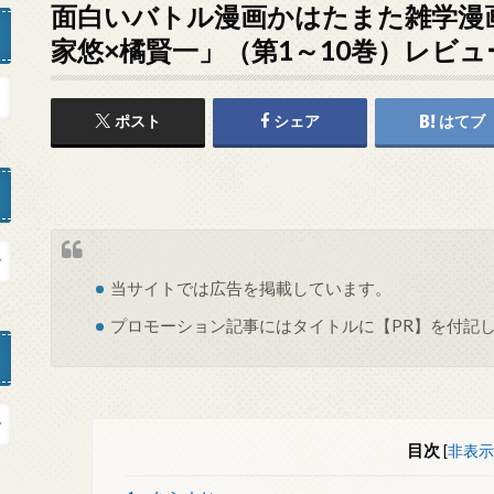
面白いバトル漫画かはたまた雑学漫
家悠×橘賢一」（第1～10巻）レビュ
ポスト
シェア
はてブ
当サイトでは
広告
を掲載しています。
プロモーション記事にはタイトルに【PR】を付記
目次
[
非表示