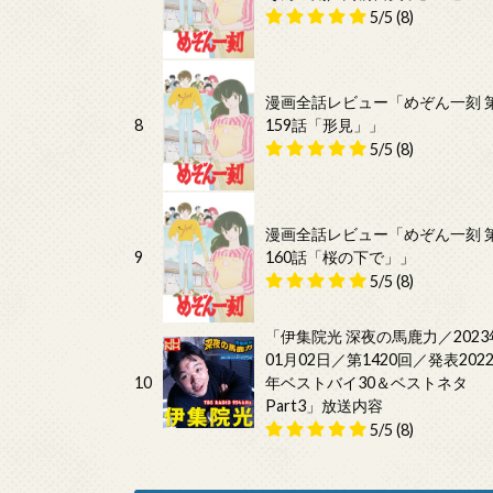
5/5
(8)
漫画全話レビュー「めぞん一刻 
8
159話「形見」」
5/5
(8)
漫画全話レビュー「めぞん一刻 
9
160話「桜の下で」」
5/5
(8)
「伊集院光 深夜の馬鹿力／2023
01月02日／第1420回／発表202
10
年ベストバイ30＆ベストネタ
Part3」放送内容
5/5
(8)