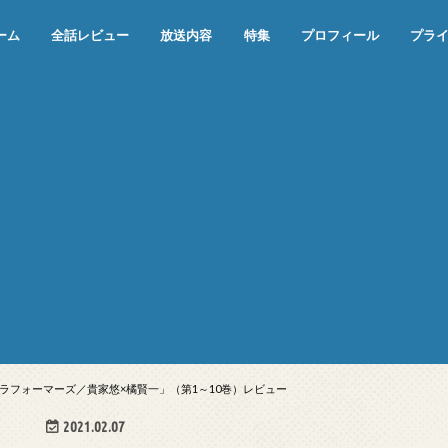
ーム
全話レビュー
放送内容
特集
プロフィール
プラ
めぞん一刻（漫画）
めぞん一刻（アニメ）
機動戦士ガンダム
ジョジョの奇妙な冒険 ダイヤモンド
寄生獣 セイの格率
この世の果てで恋を唄う少女YU-NO
この世の果てで恋を唄う少女YU-
江戸川乱歩の美女シリーズ＜中断＞
24 JAPAN＜中断＞
アメリカ横断ウルトラクイズ＜中断
稲垣早希のブログ旅＜中断＞
出川哲朗の充電させてもらえません
伊集院光 深夜の馬鹿力
ナインティナインのオールナイトニ
岡村隆史のオールナイトニッポン
ガンダム
めぞん一刻
バック・トゥ・ザ・フューチャー
は砕けない＜中断＞
NO（解説・考察）
＞
か？＜中断＞
ッポン
ラフォーマーズ／貴家悠×橘賢一」（第1～10巻）レビュー
2021.02.07