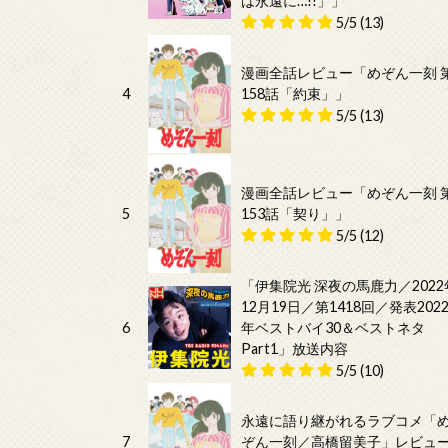
は永遠に…!!」」
5/5
(13)
漫画全話レビュー「めぞん一刻 
4
158話「約束」」
5/5
(13)
漫画全話レビュー「めぞん一刻 
5
153話「契り」」
5/5
(12)
「伊集院光 深夜の馬鹿力／2022
12月19日／第1418回／発表202
6
年ベストバイ30＆ベストネタ
Part1」放送内容
5/5
(10)
永遠に語り継がれるラブコメ「
7
ぞん一刻／高橋留美子」レビュ