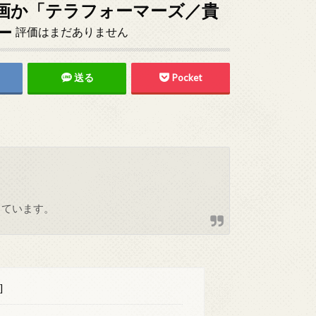
画か「テラフォーマーズ／貴
ー
評価はまだありません
送る
Pocket
しています。
]