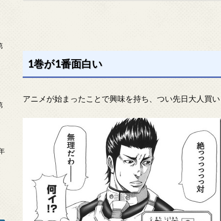
第
1巻が1番面白い
アニメが始まったことで興味を持ち、つい先日大人買い
第
年
2