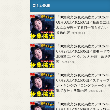
新しい記事
「伊集院光 深夜の馬鹿力／2026年
08月03日／第1607回／板東英二は
みんなが思ってる何十倍もすごい
放送内容
2026.08.04
「伊集院光 深夜の馬鹿力／2026年
07月27日／第1606回／腰モードで
北海道にバイクポケふた旅」放送
容
2026.07.28
「伊集院光 深夜の馬鹿力／2026年
07月20日／第1605回／スティーブ
ン・キングの『ロングウォーク』
観てきた」放送内容
2026.07.21
「伊集院光 深夜の馬鹿力／2026年
07月13日／第1604回／ネットワー