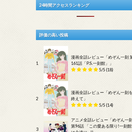
24時間アクセスランキング
評価の高い投稿
漫画全話レビュー「めぞん一刻 
1
161話「P.S.一刻館」」
5/5
(18)
漫画全話レビュー「めぞん一刻
2
終えて」
5/5
(14)
アニメ全話レビュー「めぞん一
第96話 「この愛ある限り!一刻館
3