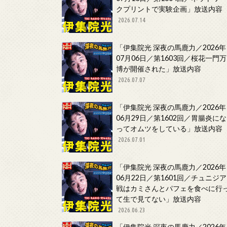
クプリントで実験企画」放送内容
2026.07.14
「伊集院光 深夜の馬鹿力／2026年
07月06日／第1603回／桜花一門万
博が開催された」放送内容
2026.07.07
「伊集院光 深夜の馬鹿力／2026年
06月29日／第1602回／胃腸炎にな
ってオムツをしている」放送内容
2026.07.01
「伊集院光 深夜の馬鹿力／2026年
06月22日／第1601回／チュニジア
戦はカミさんとパフェを食べに行
て生で見てない」放送内容
2026.06.23
「伊集院光 深夜の馬鹿力／2026年