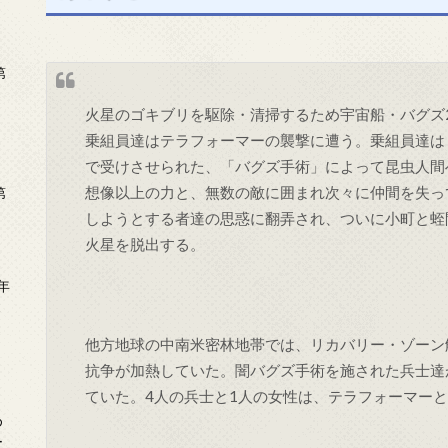
第
火星のゴキブリを駆除・清掃するため宇宙船・バグズ
乗組員達はテラフォーマーの襲撃に遭う。乗組員達は
で受けさせられた、「バグズ手術」によって昆虫人間
想像以上の力と、無数の敵に囲まれ次々に仲間を失っ
第
しようとする者達の思惑に翻弄され、ついに小町と蛭
火星を脱出する。
年
2
他方地球の中南米密林地帯では、リカバリー・ゾーン
抗争が加熱していた。闇バグズ手術を施された兵士達
ていた。4人の兵士と1人の女性は、テラフォーマー
め
ー