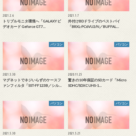
2021.2.6
2021.1.7
トリプルモニタ環境へ「GALAXY ビ
外付けBDドライブのベストバイ
デオカード Geforce GT7…
「BRXL-PC6VU2/N／BUFFAL…
パソコン
パソコン
2021.5.30
2020.11.25
マグネットでネジいらずのケースフ
驚きの10年保証のSDカード「Micro
ァンフィルタ「SST-FF123B／シル…
SDHC/SDXC UHS-1…
パソコン
パソコン
2021.5.30
2021.5.21