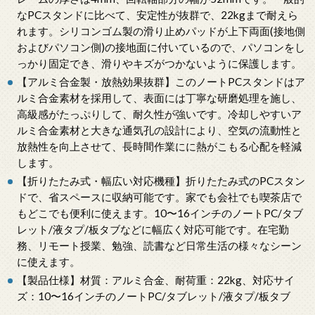
なPCスタンドに比べて、安定性が抜群で、22kgまで耐えら
れます。シリコンゴム製の滑り止めパッドが上下両面(接地側
およびパソコン側)の接地面に付いているので、パソコンをし
っかり固定でき、滑りやキズがつかないように保護します。
【アルミ合金製・放熱効果抜群】このノートPCスタンドはア
ルミ合金素材を採用して、表面には丁寧な研磨処理を施し、
高級感がたっぷりして、耐久性が強いです。冷却しやすいア
ルミ合金素材と大きな通気孔の設計により、空気の流動性と
放熱性を向上させて、長時間作業にに熱がこもる心配を軽減
します。
【折りたたみ式・幅広い対応機種】折りたたみ式のPCスタン
ドで、省スペースに収納可能です。家でも会社でも喫茶店で
もどこでも便利に使えます。10〜16インチのノートPC/タブ
レット/液タプ/板タブなどに幅広く対応可能です。在宅勤
務、リモート授業、勉強、読書など日常生活の様々なシーン
に使えます。
【製品仕様】材質：アルミ合金、耐荷重：22kg、対応サイ
ズ：10〜16インチのノートPC/タブレット/液タプ/板タブ