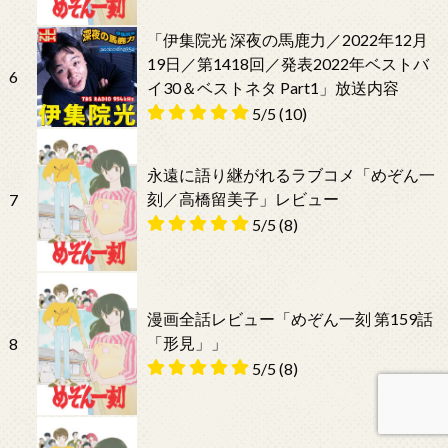
「伊集院光 深夜の馬鹿力／2022年12月
19日／第1418回／発表2022年ベストバ
6
イ30＆ベストネタ Part1」放送内容
5/5
(10)
永遠に語り継がれるラブコメ「めぞん一
刻／高橋留美子」レビュー
7
5/5
(8)
漫画全話レビュー「めぞん一刻 第159話
「形見」」
8
5/5
(8)