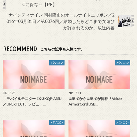
Cに保存～【PR】
「ナインティナイン 岡村隆史のオールナイトニッポン／2
016年03月31日／第0076回／結婚したらどこまで女遊び
が許されるのか」放送内容
RECOMMEND
こちらの記事も人気です。
パソコン
パソコン
2021.3.23
2021.7.13
「モバイルモニター 1X-3KQP-A35J
USB-CからUSB-Cが同梱「Volutz
／UPERFECT」レビュー…
ArmorCord USB…
パソコン
パソコン