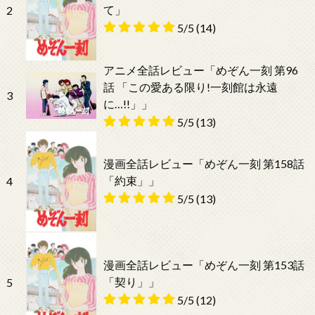
て」
2
5/5
(14)
アニメ全話レビュー「めぞん一刻 第96
話 「この愛ある限り!一刻館は永遠
3
に…!!」」
5/5
(13)
漫画全話レビュー「めぞん一刻 第158話
「約束」」
4
5/5
(13)
漫画全話レビュー「めぞん一刻 第153話
「契り」」
5
5/5
(12)