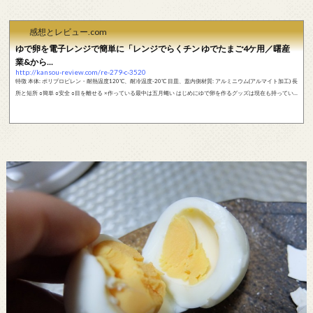
感想とレビュー.com
ゆで卵を電子レンジで簡単に「レンジでらくチン ゆでたまご4ケ用／曙産
業&から...
http://kansou-review.com/re-279-c-3520
特徴 本体: ポリプロピレン・耐熱温度120℃、耐冷温度-20℃ 目皿、蓋内側材質: アルミニウム(アルマイト加工) 長
所と短所 ○簡単 ○安全 ○目を離せる ×作っている最中は五月蠅い はじめにゆで卵を作るグッズは現在も持ってい
て使用していたのですが、今回はこの電気ゆで卵器の汚れがどうにもならなくなったので、新しくゆで卵を作る
グッズを購入しました。 今回購入したのは、今まで使っていて電気式ではなく電子レンジで作る物です。なぜ電
気式から電子レンジ式に変えたのかの理由もきちんとあるのですがそれ...