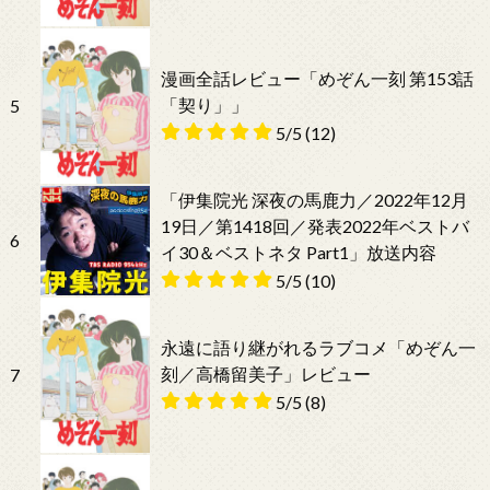
漫画全話レビュー「めぞん一刻 第153話
「契り」」
5
5/5
(12)
「伊集院光 深夜の馬鹿力／2022年12月
19日／第1418回／発表2022年ベストバ
6
イ30＆ベストネタ Part1」放送内容
5/5
(10)
永遠に語り継がれるラブコメ「めぞん一
刻／高橋留美子」レビュー
7
5/5
(8)