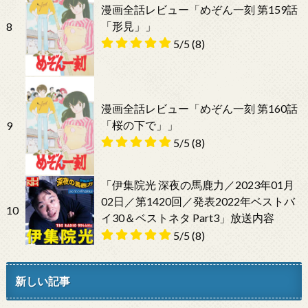
漫画全話レビュー「めぞん一刻 第159話
「形見」」
8
5/5
(8)
漫画全話レビュー「めぞん一刻 第160話
「桜の下で」」
9
5/5
(8)
「伊集院光 深夜の馬鹿力／2023年01月
02日／第1420回／発表2022年ベストバ
10
イ30＆ベストネタ Part3」放送内容
5/5
(8)
新しい記事