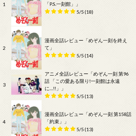
「P.S.一刻館」」
1
5/5
(18)
漫画全話レビュー「めぞん一刻を終え
て」
2
5/5
(14)
アニメ全話レビュー「めぞん一刻 第96
話 「この愛ある限り!一刻館は永遠
3
に…!!」」
5/5
(13)
漫画全話レビュー「めぞん一刻 第158話
「約束」」
4
5/5
(13)