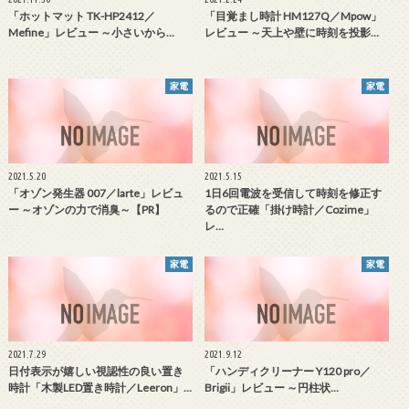
「ホットマット TK-HP2412／
「目覚まし時計 HM127Q／Mpow」
Mefine」レビュー ～小さいから…
レビュー ～天上や壁に時刻を投影…
家電
家電
2021.5.20
2021.5.15
「オゾン発生器 007／larte」レビュ
1日6回電波を受信して時刻を修正す
ー ～オゾンの力で消臭～【PR】
るので正確「掛け時計／Cozime」
レ…
家電
家電
2021.7.29
2021.9.12
日付表示が嬉しい視認性の良い置き
「ハンディクリーナー Y120 pro／
時計「木製LED置き時計／Leeron」…
Brigii」レビュー ～円柱状…