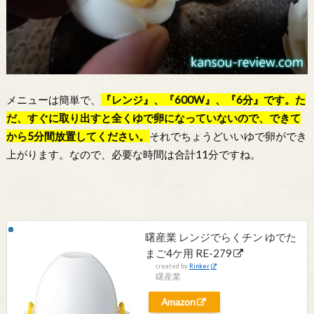
メニューは簡単で、
『レンジ』、『600W』、『6分』です。た
だ、すぐに取り出すと全くゆで卵になっていないので、できて
から5分間放置してください。
それでちょうどいいゆで卵ができ
上がります。なので、必要な時間は合計11分ですね。
曙産業 レンジでらくチン ゆでた
まご4ケ用 RE-279
created by
Rinker
曙産業
Amazon