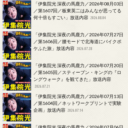
「伊集院光 深夜の馬鹿力／2026年08月03日
／第1607回／板東英二はみんなが思ってる
何十倍もすごい」放送内容
2026.08.04
「伊集院光 深夜の馬鹿力／2026年07月27日
／第1606回／腰モードで北海道にバイクポ
ケふた旅」放送内容
2026.07.28
「伊集院光 深夜の馬鹿力／2026年07月20日
／第1605回／スティーブン・キングの『ロ
ングウォーク』を観てきた」放送内容
2026.07.21
「伊集院光 深夜の馬鹿力／2026年07月13日
／第1604回／ネットワークプリントで実験
企画」放送内容
2026.07.14
「伊集院光 深夜の馬鹿力／2026年07月06日