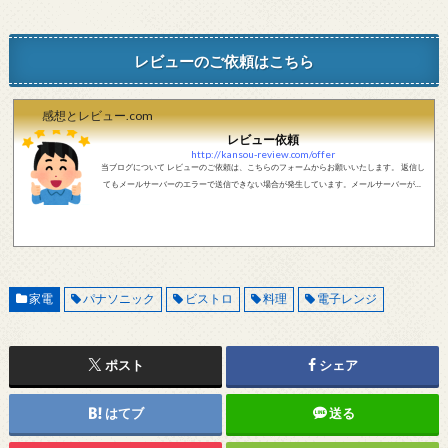
レビューのご依頼はこちら
感想とレビュー.com
レビュー依頼
http://kansou-review.com/offer
当ブログについて レビューのご依頼は、こちらのフォームからお願いいたします。 返信し
てもメールサーバーのエラーで送信できない場合が発生しています。メールサーバーが正
しく動作しているかどうか、メールアドレスが正しいかどうか、ご確認をお願いします。
現在確認できている、送信エラーになるメールサーバー以下になります。 @foxmail.com 上
記メールサーバーをお使いで、こちらから返信がない場合、他のメールサーバー、メール
アドレスから連絡をお願いします。 レビュー依頼
家電
パナソニック
ビストロ
料理
電子レンジ
ポスト
シェア
はてブ
送る