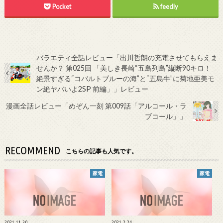
Pocket
feedly
バラエティ全話レビュー「出川哲朗の充電させてもらえま
せんか？ 第025回 「美しき長崎“五島列島”縦断90キロ！
絶景すぎる“コバルトブルーの海”と“五島牛”に菊地亜美モ
ン絶ヤバいよ2SP 前編」」レビュー
漫画全話レビュー「めぞん一刻 第009話「アルコール・ラ
ブコール」」
RECOMMEND
こちらの記事も人気です。
家電
家電
2021.11.30
2021.2.24