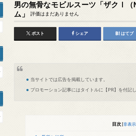
男の無骨なモビルスーツ「ザクⅠ（M
ム」
評価はまだありません
ポスト
シェア
はてブ
当サイトでは
広告
を掲載しています。
プロモーション記事にはタイトルに【PR】を付記
目次
[
非表示