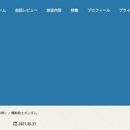
ーム
全話レビュー
放送内容
特集
プロフィール
プラ
めぞん一刻（漫画）
めぞん一刻（アニメ）
機動戦士ガンダム
ジョジョの奇妙な冒険 ダイヤモンド
寄生獣 セイの格率
この世の果てで恋を唄う少女YU-NO
この世の果てで恋を唄う少女YU-
江戸川乱歩の美女シリーズ＜中断＞
24 JAPAN＜中断＞
アメリカ横断ウルトラクイズ＜中断
稲垣早希のブログ旅＜中断＞
出川哲朗の充電させてもらえません
伊集院光 深夜の馬鹿力
ナインティナインのオールナイトニ
岡村隆史のオールナイトニッポン
ガンダム
めぞん一刻
バック・トゥ・ザ・フューチャー
は砕けない＜中断＞
NO（解説・考察）
＞
か？＜中断＞
ッポン
05B）／機動戦士ガンダム」
2021.05.31