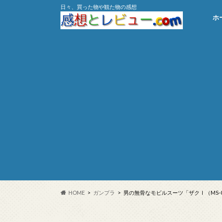
日々、買った物や観た物の感想
ホ
HOME
ガンプラ
男の無骨なモビルスーツ「ザクⅠ（MS-