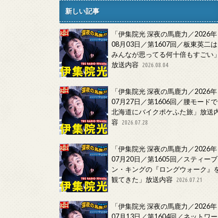
新しい記事
「伊集院光 深夜の馬鹿力／2026年
08月03日／第1607回／板東英二は
みんなが思ってる何十倍もすごい
放送内容
2026.08.04
「伊集院光 深夜の馬鹿力／2026年
07月27日／第1606回／腰モードで
北海道にバイクポケふた旅」放送
容
2026.07.28
「伊集院光 深夜の馬鹿力／2026年
07月20日／第1605回／スティーブ
ン・キングの『ロングウォーク』
観てきた」放送内容
2026.07.21
「伊集院光 深夜の馬鹿力／2026年
07月13日／第1604回／ネットワー