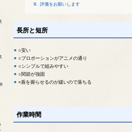
8.
評価をお願いします
第
長所と短所
○安い
第
○プロポーションがアニメの通り
○シンプルで組みやすい
○関節が強固
×盾を握らせるのが緩いので落ちる
年
2
作業時間
め
ー