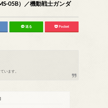
S-05B）／機動戦士ガンダ
送る
Pocket
しています。
]