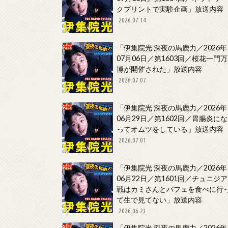
クプリントで実験企画」放送内容
2026.07.14
「伊集院光 深夜の馬鹿力／2026年
07月06日／第1603回／桜花一門万
博が開催された」放送内容
2026.07.07
「伊集院光 深夜の馬鹿力／2026年
06月29日／第1602回／胃腸炎にな
ってオムツをしている」放送内容
2026.07.01
「伊集院光 深夜の馬鹿力／2026年
06月22日／第1601回／チュニジア
戦はカミさんとパフェを食べに行
て生で見てない」放送内容
2026.06.23
「伊集院光 深夜の馬鹿力／2026年