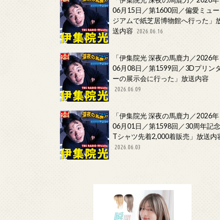
06月15日／第1600回／偏愛ミュー
ジアムで紙芝居博物館へ行った」
送内容
2026.06.16
「伊集院光 深夜の馬鹿力／2026年
06月08日／第1599回／3Dプリン
ーの展示会に行った」放送内容
2026.06.09
「伊集院光 深夜の馬鹿力／2026年
06月01日／第1598回／30周年記
Tシャツ先着2,000着販売」放送内
2026.06.03