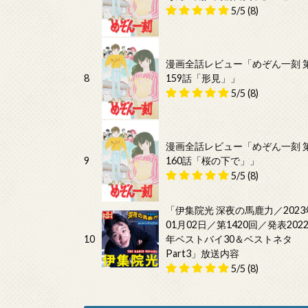
5/5
(8)
漫画全話レビュー「めぞん一刻 
8
159話「形見」」
5/5
(8)
漫画全話レビュー「めぞん一刻 
9
160話「桜の下で」」
5/5
(8)
「伊集院光 深夜の馬鹿力／2023
01月02日／第1420回／発表202
10
年ベストバイ30＆ベストネタ
Part3」放送内容
5/5
(8)