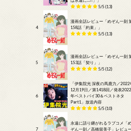
は永遠に…!!」」
5/5
(13)
漫画全話レビュー「めぞん一刻 
4
158話「約束」」
5/5
(13)
漫画全話レビュー「めぞん一刻 
5
153話「契り」」
5/5
(12)
「伊集院光 深夜の馬鹿力／2022
12月19日／第1418回／発表202
6
年ベストバイ30＆ベストネタ
Part1」放送内容
5/5
(10)
永遠に語り継がれるラブコメ「
7
ぞん一刻／高橋留美子」レビュ