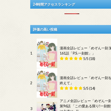
24時間アクセスランキング
評価の高い投稿
漫画全話レビュー「めぞん一刻 
1
161話「P.S.一刻館」」
5/5
(18)
漫画全話レビュー「めぞん一刻
2
終えて」
5/5
(14)
アニメ全話レビュー「めぞん一
第96話 「この愛ある限り!一刻館
3