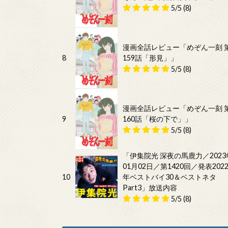
5/5
(8)
漫画全話レビュー「めぞん一刻 
8
159話「形見」」
5/5
(8)
漫画全話レビュー「めぞん一刻 
9
160話「桜の下で」」
5/5
(8)
「伊集院光 深夜の馬鹿力／2023
01月02日／第1420回／発表202
10
年ベストバイ30＆ベストネタ
Part3」放送内容
5/5
(8)