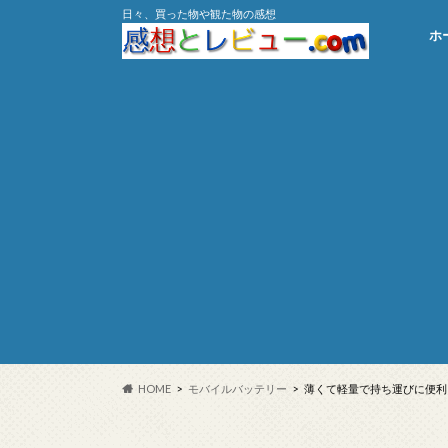
日々、買った物や観た物の感想
ホ
HOME
モバイルバッテリー
薄くて軽量で持ち運びに便利「1