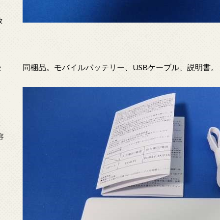
放
同梱品。モバイルバッテリー、USBケーブル、説明書。
タ
念
容