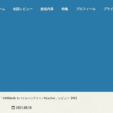
ーム
全話レビュー
放送内容
特集
プロフィール
プラ
めぞん一刻（漫画）
めぞん一刻（アニメ）
機動戦士ガンダム
ジョジョの奇妙な冒険 ダイヤモンド
寄生獣 セイの格率
この世の果てで恋を唄う少女YU-NO
この世の果てで恋を唄う少女YU-
江戸川乱歩の美女シリーズ＜中断＞
24 JAPAN＜中断＞
アメリカ横断ウルトラクイズ＜中断
稲垣早希のブログ旅＜中断＞
出川哲朗の充電させてもらえません
伊集院光 深夜の馬鹿力
ナインティナインのオールナイトニ
岡村隆史のオールナイトニッポン
ガンダム
めぞん一刻
バック・トゥ・ザ・フューチャー
は砕けない＜中断＞
NO（解説・考察）
＞
か？＜中断＞
ッポン
0000mAh モバイルバッテリー／Reacher」レビュー【PR】
2021.08.10