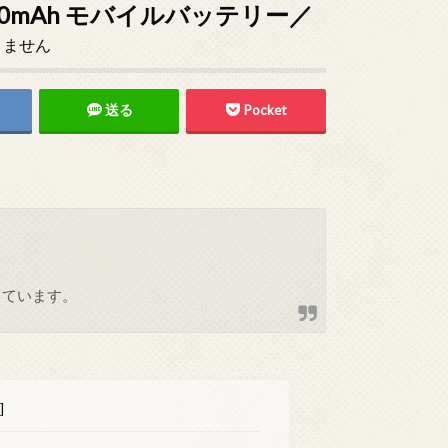
0mAh モバイルバッテリー／
りません
送る
Pocket
しています。
]