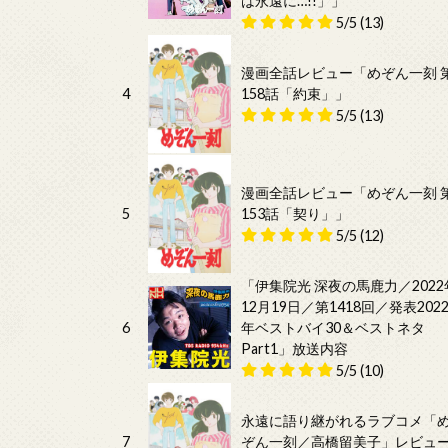
は永遠に…!!」」
5/5
(13)
漫画全話レビュー「めぞん一刻 
4
158話「約束」」
5/5
(13)
漫画全話レビュー「めぞん一刻 
5
153話「契り」」
5/5
(12)
「伊集院光 深夜の馬鹿力／2022
12月19日／第1418回／発表202
6
年ベストバイ30＆ベストネタ
Part1」放送内容
5/5
(10)
永遠に語り継がれるラブコメ「
7
ぞん一刻／高橋留美子」レビュ