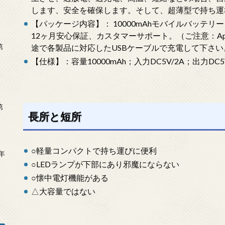
します、安全を確保します。そして、超薄型で持ち運
【パッケージ内容】： 10000mAhモバイルバッテリー
12ヶ月安心保証、カスタマーサポート。（ご注意：App
第
途で各製品に対応したUSBケーブルで充電して下さい
【仕様】：容量10000mAh；入力DC5V/2A；出力DC5V/1
第
長所と短所
○軽量コンパクトで持ち運びに便利
年
○LEDランプが下部にあり邪魔にならない
2
○懐中電灯機能がある
△大容量ではない