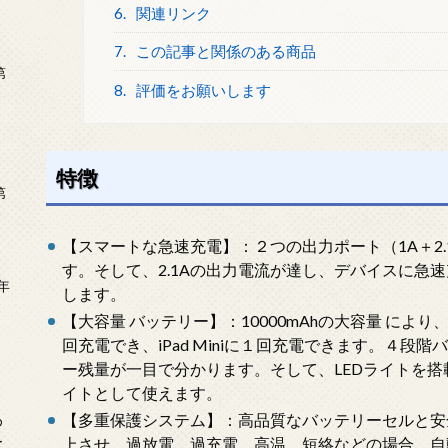
6.
関連リンク
7.
この記事と関係のある商品
第
8.
評価をお願いします
特徴
第
【スマートな急速充電】：２つの出力ポート（1A＋2
す。そして、2.1Aの出力電流が達し、デバイスに急
年
します。
2
【大容量 バッテリー】：10000mAhの大容量 により、iPho
回充電でき、iPad Miniに１回充電できます。４段
ー残量が一目で分かります。そして、LEDライトを
イトとして使えます。
【多重保護システム】：高品質なバッテリーセルと安
め
ー
上させ、過放電、過充電、高温、短絡などの場合、自