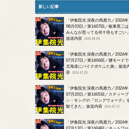
新しい記事
「伊集院光 深夜の馬鹿力／2026年
08月03日／第1607回／板東英二は
みんなが思ってる何十倍もすごい
放送内容
2026.08.04
「伊集院光 深夜の馬鹿力／2026年
07月27日／第1606回／腰モードで
北海道にバイクポケふた旅」放送
容
2026.07.28
「伊集院光 深夜の馬鹿力／2026年
07月20日／第1605回／スティーブ
ン・キングの『ロングウォーク』
観てきた」放送内容
2026.07.21
「伊集院光 深夜の馬鹿力／2026年
07月13日／第1604回／ネットワー