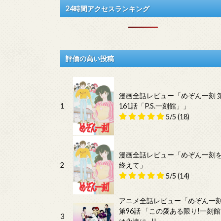
24時間アクセスランキング
評価の高い投稿
漫画全話レビュー「めぞん一刻 
1
161話「P.S.一刻館」」
5/5
(18)
漫画全話レビュー「めぞん一刻
2
終えて」
5/5
(14)
アニメ全話レビュー「めぞん一
第96話 「この愛ある限り!一刻館
3