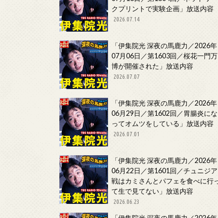
クプリントで実験企画」放送内容
2026.07.14
「伊集院光 深夜の馬鹿力／2026年
07月06日／第1603回／桜花一門万
博が開催された」放送内容
2026.07.07
「伊集院光 深夜の馬鹿力／2026年
06月29日／第1602回／胃腸炎にな
ってオムツをしている」放送内容
2026.07.01
「伊集院光 深夜の馬鹿力／2026年
06月22日／第1601回／チュニジア
戦はカミさんとパフェを食べに行
て生で見てない」放送内容
2026.06.23
「伊集院光 深夜の馬鹿力／2026年