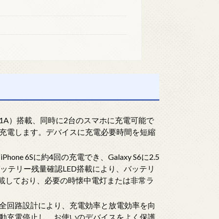
.1A）搭載、同時に2台のスマホに充電可能で
速充電します。デバイスに充電必要時間を短縮
ne 6Sに約4回の充電でき、Galaxy S6に2.5
階バッテリー残量確認LED搭載により、バッテリ
搭載しており、必要の時懐中電灯または非常ラ
全回路設計により、充電効率と放電効率を向
動充電停止し、お使いのデバイスをよく保護