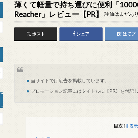
薄くて軽量で持ち運びに便利「1000
Reacher」レビュー【PR】
評価はまだあ
ポスト
シェア
はてブ
当サイトでは
広告
を掲載しています。
プロモーション記事にはタイトルに【PR】を付記
目次
[
非表示