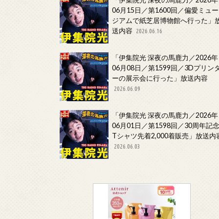
06月15日／第1600回／偏愛ミュー
ジアムで紙芝居博物館へ行った」
送内容
2026.06.16
「伊集院光 深夜の馬鹿力／2026年
06月08日／第1599回／3Dプリン
ーの展示会に行った」放送内容
2026.06.09
「伊集院光 深夜の馬鹿力／2026年
06月01日／第1598回／30周年記
Tシャツ先着2,000着販売」放送内
2026.06.03