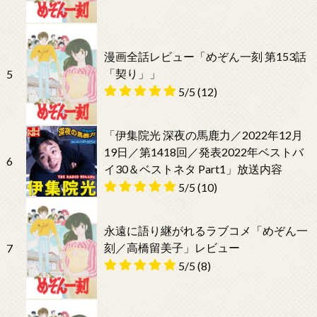
漫画全話レビュー「めぞん一刻 第153話
「契り」」
5
5/5
(12)
「伊集院光 深夜の馬鹿力／2022年12月
19日／第1418回／発表2022年ベストバ
6
イ30＆ベストネタ Part1」放送内容
5/5
(10)
永遠に語り継がれるラブコメ「めぞん一
刻／高橋留美子」レビュー
7
5/5
(8)