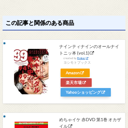
この記事と関係のある商品
ナインティナインのオールナイ
トニッ本 (vol.1)
created by
Rinker
ヨシモトブックス
Amazon
楽天市場
Yahooショッピング
めちゃイケ 赤DVD 第1巻 オカザ
イル