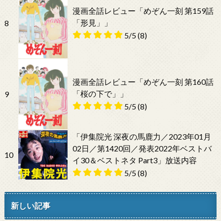
漫画全話レビュー「めぞん一刻 第159話
「形見」」
8
5/5
(8)
漫画全話レビュー「めぞん一刻 第160話
「桜の下で」」
9
5/5
(8)
「伊集院光 深夜の馬鹿力／2023年01月
02日／第1420回／発表2022年ベストバ
10
イ30＆ベストネタ Part3」放送内容
5/5
(8)
新しい記事