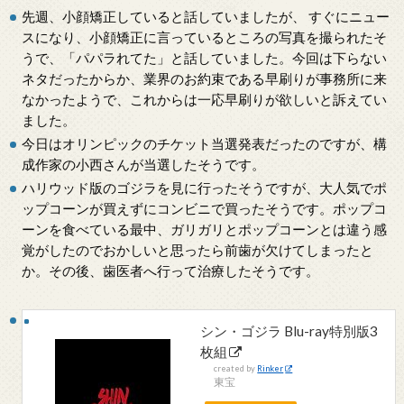
先週、小顔矯正していると話していましたが、 すぐにニュー
スになり、小顔矯正に言っているところの写真を撮られたそ
うで、「パパラれてた」と話していました。今回は下らない
ネタだったからか、業界のお約束である早刷りが事務所に来
なかったようで、これからは一応早刷りが欲しいと訴えてい
ました。
今日はオリンピックのチケット当選発表だったのですが、構
成作家の小西さんが当選したそうです。
ハリウッド版のゴジラを見に行ったそうですが、大人気でポ
ップコーンが買えずにコンビニで買ったそうです。ポップコ
ーンを食べている最中、ガリガリとポップコーンとは違う感
覚がしたのでおかしいと思ったら前歯が欠けてしまったと
か。その後、歯医者へ行って治療したそうです。
シン・ゴジラ Blu-ray特別版3
枚組
created by
Rinker
東宝