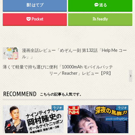
はてブ
送る
Pocket
feedly
漫画全話レビュー「めぞん一刻 第132話「Help Me コー
ル」」
薄くて軽量で持ち運びに便利「10000mAh モバイルバッテ
リー／Reacher」レビュー【PR】
RECOMMEND
こちらの記事も人気です。
ラジオ
ラジオ