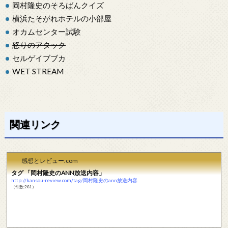
岡村隆史のそろばんクイズ
横浜たそがれホテルの小部屋
オカムセンター試験
怒りのアタック
セルゲイブブカ
WET STREAM
関連リンク
感想とレビュー.com
タグ 「岡村隆史のANN放送内容」
http://kansou-review.com/tag/岡村隆史のann放送内容
（件数:281）