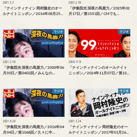
2021.3.3
2025.2.18
「ナインティナイン 岡村隆史のオー
「伊集院光 深夜の馬鹿力／2025年02
ルナイトニッポン／2016年08月25…
月17日／第1531回／CMでも…
ラジオ
ラジオ
2021.2.10
2024.11.8
「伊集院光 深夜の馬鹿力／2003年06
「ナインティナインのオールナイト
月30日／第0402回／みんなの…
ニッポン／2024年11月07日／第12…
ラジオ
ラジオ
2021.4.20
2021.3.24
「伊集院光 深夜の馬鹿力／2016年04
「ナインティナイン 岡村隆史のオー
月04日／第1068回／久々に中…
ルナイトニッポン／2017年01月26…