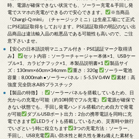
時、電源が確保できない状況でも、ソーラー充電＆手回し発
電でスマホの充電ができるので安心できます。
※当商品
『Chargi-Q mini』（チャージックミニ）は生産工場にて正式
にPSE認証取得をしております。PSE認証取得の明記のない出
品商品は違法輸入品の粗悪品である可能性も高いので、ご注
意下さいませ。
【安心の日本語説明マニュアル付き・PSE認証マーク取得済
み】
セット内容：ソーラーチャージャー本体×1、USBケー
ブル×1、カラビナフック×1、本製品説明書×1
製品サイ
ズ：130mm×60cm×34cmm
重さ：320g
ソーラー電池
容量：8,000mah ●ソーラーパネル：5-5.5V 0.4W
素材：高
強度 完全防水ABSプラスチック
【製品の特徴】：
ソーラーパネルを搭載しているため、日
光からの充電が可能（約10時間でフル充電）
電源が確保で
きない状態でも、手回し発電ハンドル搭載のため自力で発電
が可能
ダブルUSBポート出力：2台の携帯電話を同時に充
電できます
LEDライトも搭載しているため、災害時や旅行
でいざという時に役立ちます
3つの充電方法：ソーラー、
手回し、USB充電
高い防水性と耐久性を兼ね備えた素材を