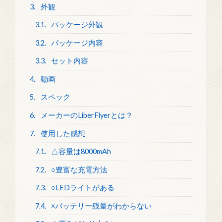
3.
外観
3.1.
パッケージ外観
3.2.
パッケージ内容
3.3.
セット内容
4.
動画
5.
スペック
6.
メーカーのLiberFlyerとは？
7.
使用した感想
7.1.
△容量は8000mAh
7.2.
○豊富な充電方法
7.3.
○LEDライトがある
7.4.
×バッテリー残量がわからない