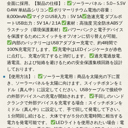
全面に採用。【製品の仕様】：
ソーラーパネル：5.0～5.5V
0.4W 単結晶シリコン
ポリマーリチウム電池の容量：
8,000mAh
マイクロUSB入力：5V 1A
急速充電 ダブルポ
ートUSB出力：5V 1A / 2.1A
素材：高強度 完全防水ABSプ
ラスチック（環境保護素材）
パワーバンクと電子デバイス
を保護するためにスイッチをオフ/オンに切り替えが可能。
内部のバッテリーはUSBアダプター充電で、約4時間で
100%充電完了します。
充電中はLEDインジケータが赤色
に点灯し、充電が完了すると消灯します。
過充電過放電、
過電流、および短絡を避けるための安全保護集積回路を設計
しております。
【使用方法】：
ソーラー充電用：商品を太陽光の下に置
き、ソーラーパネルを太陽に向けます。スイッチボタンをミ
ドル（真ん中）に設定してください。USBケーブルで接続中
の外部デバイスへの充電が開始されます。
手回しのハンド
クランクで外部デバイスを充電する場合：スイッチボタンを
ミドル（真ん中）に設定して、手で回して発電して下さい。
１分間回し続けると、大体ですが５分の充電時間に相当する
電力を発電可能です。
LEDライトを使用されたい場合：電