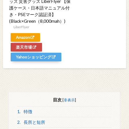
ッズ 災害グッズ LiberFlyer 【保
護ケース・日本語マニュアル付
き・PSEマーク認証済】
(Black×Green（8,000mah）)
LiberFlyer
Amazon
楽天市場
Yahooショッピング
目次
[
非表示
]
1.
特徴
2.
長所と短所