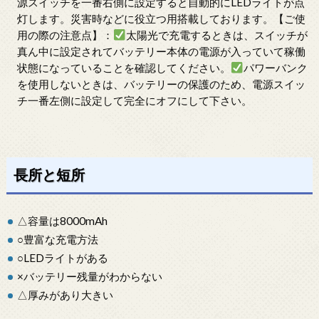
源スイッチを一番右側に設定すると自動的にLEDライトが点
灯します。災害時などに役立つ用搭載しております。【ご使
用の際の注意点】：
太陽光で充電するときは、スイッチが
真ん中に設定されてバッテリー本体の電源が入っていて稼働
状態になっていることを確認してください。
パワーバンク
を使用しないときは、バッテリーの保護のため、電源スイッ
チ一番左側に設定して完全にオフにして下さい。
長所と短所
△容量は8000mAh
○豊富な充電方法
○LEDライトがある
×バッテリー残量がわからない
△厚みがあり大きい