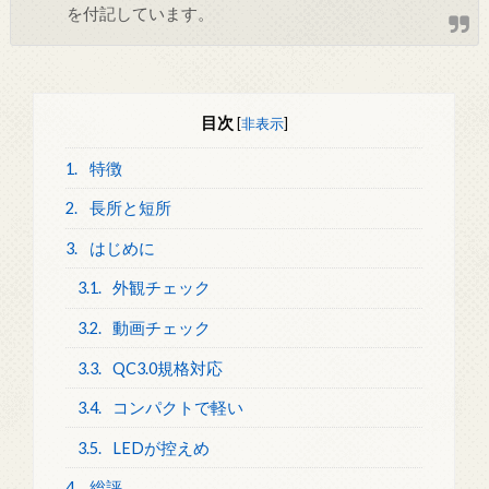
を付記しています。
目次
[
非表示
]
1.
特徴
2.
長所と短所
3.
はじめに
3.1.
外観チェック
3.2.
動画チェック
3.3.
QC3.0規格対応
3.4.
コンパクトで軽い
3.5.
LEDが控えめ
4.
総評