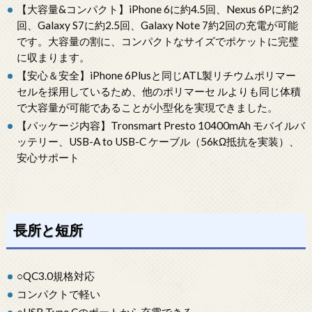
【大容量&コンパクト】iPhone 6に約4.5回、Nexus 6Pに約2
回、Galaxy S7に約2.5回、Galaxy Note 7約2回の充電が可能
です。大容量の割に、コンパクトなサイズでポケットに完璧
に収まります。
【安心＆安全】iPhone 6Plusと同じATL製リチウムポリマー
セルを採用しているため、他のポリマーセ ルよりも同じ体積
で大容量が可能であることが小型化を実現できました。
【パッケージ内容】Tronsmart Presto 10400mAh モバイルバ
ッテリー、USB-A to USB-C ケーブル（56kΩ抵抗を実装）、
安心サポート
長所と短所
○QC3.0規格対応
コンパクトで軽い
○USB Type Cのポートから充電できる