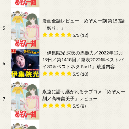
漫画全話レビュー「めぞん一刻 第153話
「契り」」
5
5/5
(12)
「伊集院光 深夜の馬鹿力／2022年12月
19日／第1418回／発表2022年ベストバ
6
イ30＆ベストネタ Part1」放送内容
5/5
(10)
永遠に語り継がれるラブコメ「めぞん一
刻／高橋留美子」レビュー
7
5/5
(8)