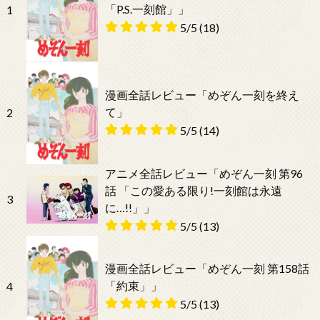
「P.S.一刻館」」
1
5/5
(18)
漫画全話レビュー「めぞん一刻を終え
て」
2
5/5
(14)
アニメ全話レビュー「めぞん一刻 第96
話 「この愛ある限り!一刻館は永遠
3
に…!!」」
5/5
(13)
漫画全話レビュー「めぞん一刻 第158話
「約束」」
4
5/5
(13)