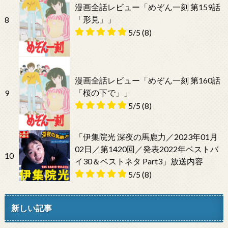
漫画全話レビュー「めぞん一刻 第159話
「形見」」
8
5/5
(8)
漫画全話レビュー「めぞん一刻 第160話
「桜の下で」」
9
5/5
(8)
「伊集院光 深夜の馬鹿力／2023年01月
02日／第1420回／発表2022年ベストバ
10
イ30＆ベストネタ Part3」放送内容
5/5
(8)
新しい記事