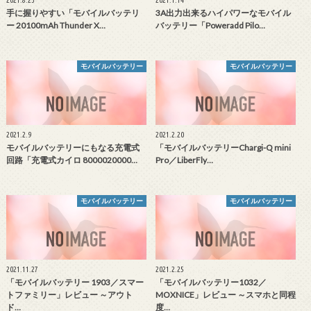
手に握りやすい「モバイルバッテリ
3A出力出来るハイパワーなモバイル
ー 20100mAh Thunder X…
バッテリー「Poweradd Pilo…
モバイルバッテリー
モバイルバッテリー
2021.2.9
2021.2.20
モバイルバッテリーにもなる充電式
「モバイルバッテリーChargi-Q mini
回路「充電式カイロ 8000020000…
Pro／LiberFly…
モバイルバッテリー
モバイルバッテリー
2021.11.27
2021.2.25
「モバイルバッテリー 1903／スマー
「モバイルバッテリー1032／
トファミリー」レビュー ～アウト
MOXNICE」レビュー ～スマホと同程
ド…
度…