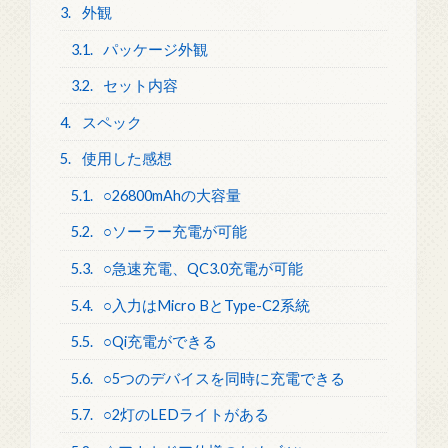
3.
外観
3.1.
パッケージ外観
3.2.
セット内容
4.
スペック
5.
使用した感想
5.1.
○26800mAhの大容量
5.2.
○ソーラー充電が可能
5.3.
○急速充電、QC3.0充電が可能
5.4.
○入力はMicro BとType-C2系統
5.5.
○Qi充電ができる
5.6.
○5つのデバイスを同時に充電できる
5.7.
○2灯のLEDライトがある