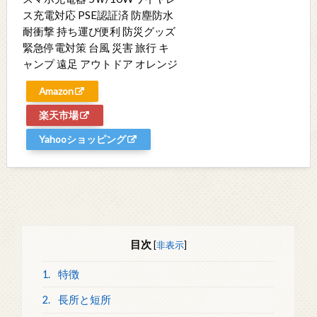
ス充電対応 PSE認証済 防塵防水
耐衝撃 持ち運び便利 防災グッズ
緊急停電対策 台風 災害 旅行 キ
ャンプ 遠足 アウトドア オレンジ
Amazon
楽天市場
Yahooショッピング
目次
[
非表示
]
1.
特徴
2.
長所と短所