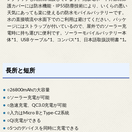
護カバーには防水機能・IP55防塵技術により、いくらの悪い
天気にあっても楽に使えるの防水モバイルバッテリーです。
水の直接噴流や水面下でのご利用は避けてください。パッケ
ージにはストラップが付いているので、屋外でのソーラー充
電時に持ち運びに便利です。ソーラーモバイルバッテリー本
体*1、USB ケーブル*1、コンパス*1、日本語取扱説明書 *1｡
長所と短所
○26800mAhの大容量
○ソーラー充電が可能
○急速充電、QC3.0充電が可能
○入力はMicro BとType-C2系統
○Qi充電ができる
○5つのデバイスを同時に充電できる