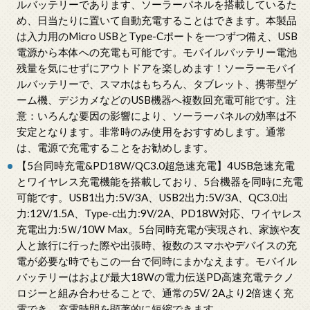
ルバッテリーであります、ソーラーパネルを搭載しているた
め、日当たりに置いて自動充電することはできます。本製品
は入力用のMicro USBとType-Cポートを一つずつ備え、USB
電源から本体への充電も可能です。モバイルバッテリー電池
残量を気にせずにアウトドアを楽しめます！ソーラーモバイ
ルバッテリーで、スマホはもちろん、タブレット、携帯型ゲ
ーム機、デジカメなどのUSB機器へ複数回充電可能です。注
意：いろんな要因の影響により、ソーラーパネルの効率は不
安定となります。非常時のみ使用をおすすめします。通常
は、電源で充電することをお勧めします。
【5台同時充電&PD18W/QC3.0超急速充電】4USB急速充電
とワイヤレス充電機能を搭載しており、5台機器を同時に充電
可能です。USB1出力:5V/3A、USB2出力:5V/3A、QC3.0出
力:12V/1.5A、Type-c出力:9V/2A、PD18W対応、ワイヤレス
充電出力:5Ｗ/10W Max。5台同時充電が実現され、家族や友
人と旅行に行った際や出張時、複数のスマホやデバイスの充
電が必要な時でもこの一台で同時にまかなえます。モバイル
バッテリーはおよび最大18Wの電力伝送PD高速充電テクノ
ロジーと組み合わせることで、通常の5V/ 2Aより2倍速く充
電でき、充電時間を顕著的に短縮できます。