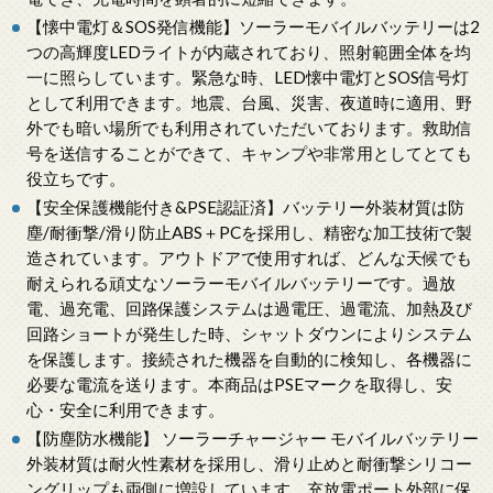
【懐中電灯＆SOS発信機能】ソーラーモバイルバッテリーは2
つの高輝度LEDライトが内蔵されており、照射範囲全体を均
一に照らしています。緊急な時、LED懐中電灯とSOS信号灯
として利用できます。地震、台風、災害、夜道時に適用、野
外でも暗い場所でも利用されていただいております。救助信
号を送信することができて、キャンプや非常用としてとても
役立ちです。
【安全保護機能付き&PSE認証済】バッテリー外装材質は防
塵/耐衝撃/滑り防止ABS＋PCを採用し、精密な加工技術で製
造されています。アウトドアで使用すれば、どんな天候でも
耐えられる頑丈なソーラーモバイルバッテリーです。過放
電、過充電、回路保護システムは過電圧、過電流、加熱及び
回路ショートが発生した時、シャットダウンによりシステム
を保護します。接続された機器を自動的に検知し、各機器に
必要な電流を送ります。本商品はPSEマークを取得し、安
心・安全に利用できます。
【防塵防水機能】 ソーラーチャージャー モバイルバッテリー
外装材質は耐火性素材を採用し、滑り止めと耐衝撃シリコー
ングリップも両側に増設しています。充放電ポート外部に保