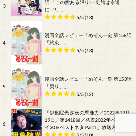
話 「この愛ある限り!一刻館は永遠
3
に…!!」」
5/5
(13)
漫画全話レビュー「めぞん一刻 第158話
「約束」」
4
5/5
(13)
漫画全話レビュー「めぞん一刻 第153話
「契り」」
5
5/5
(12)
「伊集院光 深夜の馬鹿力／2022年12月
19日／第1418回／発表2022年ベストバ
6
イ30＆ベストネタ Part1」放送内容
5/5
(10)