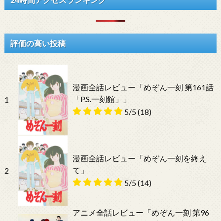
評価の高い投稿
漫画全話レビュー「めぞん一刻 第161話
「P.S.一刻館」」
1
5/5
(18)
漫画全話レビュー「めぞん一刻を終え
て」
2
5/5
(14)
アニメ全話レビュー「めぞん一刻 第96