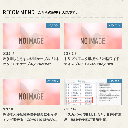
RECOMMEND
こちらの記事も人気です。
パソコン
パソコン
2021.7.17
2020.12.6
抜き差ししやすいUSBケーブル「3本
トリプルモニタ環境へ「24型ワイド
セットUSBケーブル／RAVPowe…
ディスプレイ GL2460HM／Ben…
パソコン
パソコン
2021.1.8
2022.2.14
静音性と冷却性を自分好みにセッテ
「スカパー!でBSよしもと、BS松竹東
ィング出来る「CC-9011015-WW…
急、BS JAPANEXT追加手順…