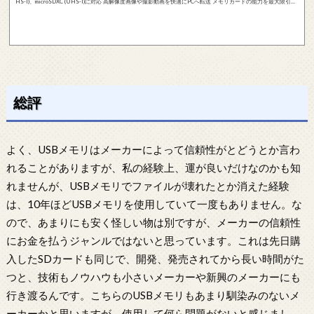
HS-I)、microSDXC (UHS-I)に対応 高解像度画像や撮影動画を快適にPCへ転送 メモリカードの能力を最大限引き
出すことが可能 外部電源やバッテリーの不要なUSBポート経由の電源供給 カード認識やデータ転送を表示するL
EDを搭載 SDセキュリティ機能に対応 データ復旧ツールのRecoveRxがダウンロード可能 2年保証 長所と短所 ○
安い ○USBメモリの形状なので使い勝手が良い △SDカードとmicro SDカードの二種類のみ対応&...
総評
よく、USBメモリはメーカーによって信頼性がとどうとか言わ
れることがありますが、私の経験上、運が良いだけなのかも知
れませんが、USBメモリでファイルが壊れたとか消えた経験
は、10年ほどUSBメモリを使用していて一度もありません。な
ので、あまりにも安く怪しい物は別ですが、メーカーの信頼性
にお金を払うジャンルではないと思っています。これは先日購
入したSDカードも同じで、開発、発売されてから長い時間がた
つと、技術もノウハウも小さいメーカーや新興のメーカーにも
行き渡るんです。こちらのUSBメモリもあまり馴染みのないメ
ーカーかと思いますが、使用して何ら問題がないと感じまし