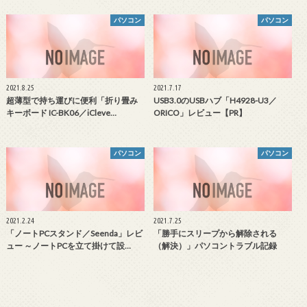
パソコン
パソコン
2021.8.25
2021.7.17
超薄型で持ち運びに便利「折り畳み
USB3.0のUSBハブ「H4928-U3／
キーボード IC-BK06／iCleve…
ORICO」レビュー【PR】
パソコン
パソコン
2021.2.24
2021.7.25
「ノートPCスタンド／Seenda」レビ
「勝手にスリープから解除される
ュー ～ノートPCを立て掛けて設…
（解決）」パソコントラブル記録