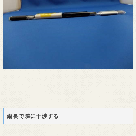
縦長で隣に干渉する