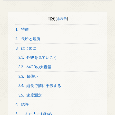
目次
[
非表示
]
1.
特徴
2.
長所と短所
3.
はじめに
3.1.
外観を見ていこう
3.2.
64GBの大容量
3.3.
超薄い
3.4.
縦長で隣に干渉する
3.5.
速度測定
4.
総評
5.
こんな人にお勧め