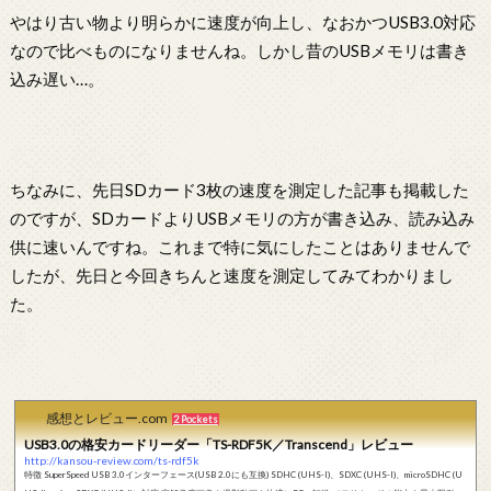
やはり古い物より明らかに速度が向上し、なおかつUSB3.0対応
なので比べものになりませんね。しかし昔のUSBメモリは書き
込み遅い…。
ちなみに、先日SDカード3枚の速度を測定した記事も掲載した
のですが、SDカードよりUSBメモリの方が書き込み、読み込み
供に速いんですね。これまで特に気にしたことはありませんで
したが、先日と今回きちんと速度を測定してみてわかりまし
た。
感想とレビュー.com
2 Pockets
USB3.0の格安カードリーダー「TS-RDF5K／Transcend」レビュー
http://kansou-review.com/ts-rdf5k
特徴 SuperSpeed USB 3.0インターフェース(USB 2.0にも互換) SDHC (UHS-I)、SDXC (UHS-I)、microSDHC (U