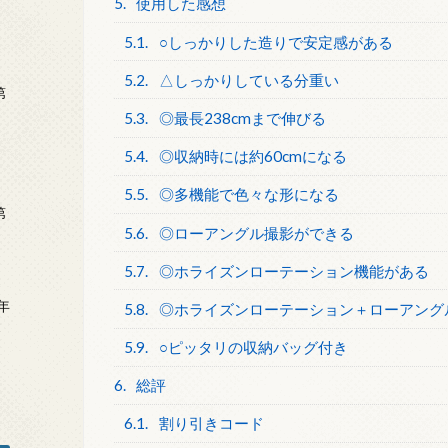
5.
使用した感想
5.1.
○しっかりした造りで安定感がある
5.2.
△しっかりしている分重い
第
5.3.
◎最長238cmまで伸びる
5.4.
◎収納時には約60cmになる
5.5.
◎多機能で色々な形になる
第
5.6.
◎ローアングル撮影ができる
5.7.
◎ホライズンローテーション機能がある
年
5.8.
◎ホライズンローテーション＋ローアング
2
5.9.
○ピッタリの収納バッグ付き
6.
総評
6.1.
割り引きコード