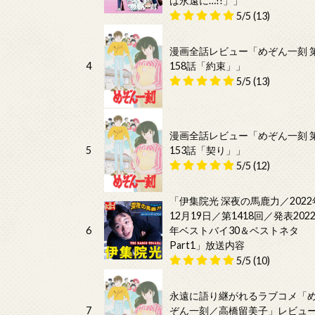
は永遠に…!!」」
5/5
(13)
漫画全話レビュー「めぞん一刻 
4
158話「約束」」
5/5
(13)
漫画全話レビュー「めぞん一刻 
5
153話「契り」」
5/5
(12)
「伊集院光 深夜の馬鹿力／2022
12月19日／第1418回／発表202
6
年ベストバイ30＆ベストネタ
Part1」放送内容
5/5
(10)
永遠に語り継がれるラブコメ「
7
ぞん一刻／高橋留美子」レビュ