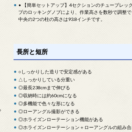
• 【簡単セットアップ】4セクションのチューブレッ
プのロッキングノブにより、作業高さを数秒で調整でき
中央の2つの柱の高さは93.8インチです。
長所と短所
○しっかりした造りで安定感がある
△しっかりしている分重い
◎最長238cmまで伸びる
◎収納時には約60cmになる
◎多機能で色々な形になる
っ
◎ローアングル撮影ができる
◎ホライズンローテーション機能がある
◎ホライズンローテーション＋ローアングルの組み合