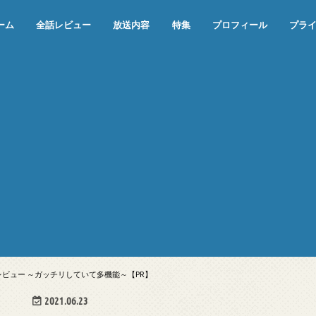
ーム
全話レビュー
放送内容
特集
プロフィール
プラ
めぞん一刻（漫画）
めぞん一刻（アニメ）
機動戦士ガンダム
ジョジョの奇妙な冒険 ダイヤモンド
寄生獣 セイの格率
この世の果てで恋を唄う少女YU-NO
この世の果てで恋を唄う少女YU-
江戸川乱歩の美女シリーズ＜中断＞
24 JAPAN＜中断＞
アメリカ横断ウルトラクイズ＜中断
稲垣早希のブログ旅＜中断＞
出川哲朗の充電させてもらえません
伊集院光 深夜の馬鹿力
ナインティナインのオールナイトニ
岡村隆史のオールナイトニッポン
ガンダム
めぞん一刻
バック・トゥ・ザ・フューチャー
は砕けない＜中断＞
NO（解説・考察）
＞
か？＜中断＞
ッポン
ept」レビュー ～ガッチリしていて多機能～【PR】
2021.06.23