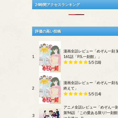
24時間アクセスランキング
評価の高い投稿
漫画全話レビュー「めぞん一刻 
1
161話「P.S.一刻館」」
5/5
(18)
漫画全話レビュー「めぞん一刻
2
終えて」
5/5
(14)
アニメ全話レビュー「めぞん一
第96話 「この愛ある限り!一刻館
3