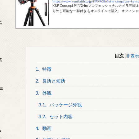
K&F Concept 94 "/2.4mプロフェッショナルカメラ三脚
り外し可能な一脚付き をオンラインで購入、オフィシ
第
目次
[
非表示
第
1.
特徴
2.
長所と短所
年
3.
外観
2
3.1.
パッケージ外観
3.2.
セット内容
4.
動画
め
ー