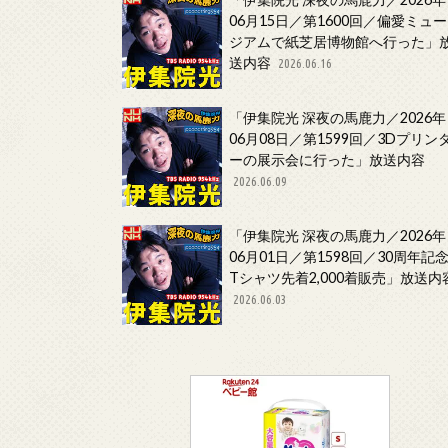
06月15日／第1600回／偏愛ミュー
ジアムで紙芝居博物館へ行った」
送内容
2026.06.16
「伊集院光 深夜の馬鹿力／2026年
06月08日／第1599回／3Dプリン
ーの展示会に行った」放送内容
2026.06.09
「伊集院光 深夜の馬鹿力／2026年
06月01日／第1598回／30周年記
Tシャツ先着2,000着販売」放送内
2026.06.03