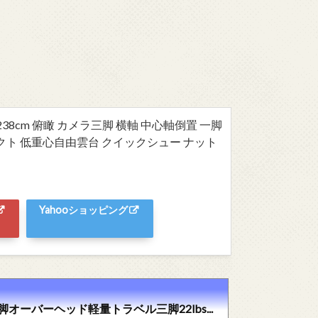
フ 238cm 俯瞰 カメラ三脚 横軸 中心軸倒置 一脚
パクト 低重心自由雲台 クイックシュー ナット
Yahooショッピング
脚オーバーヘッド軽量トラベル三脚22lbs...