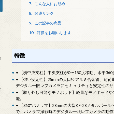
7.
こんな人にお勧め
8.
関連リンク
9.
この記事の商品
」
10.
評価をお願いします
特徴
内
• 【横中央支柱】中央支柱が0〜180度移動、水平3
• 【強い安定性】25mmの大口径アルミ合金管、耐荷重は
デジタル一眼レフカメラにセキュリティと安定性のサ
を
• 【取り外し可能なモノポッド】軽量なモノポッド
能。
• 【360°パノラマ】28mmの大型KF-28メタルボー
で、パノラマ撮影時のデジタル一眼レフカメラの動作