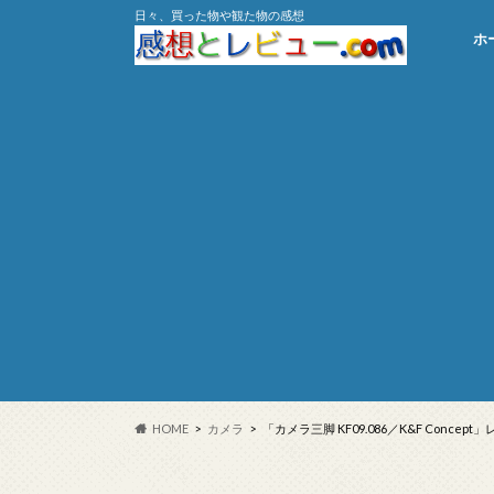
日々、買った物や観た物の感想
ホ
HOME
カメラ
「カメラ三脚 KF09.086／K&F Conc