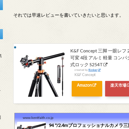
それでは早速レビューを書いていきたいと思います。
K&F Concept 三脚 一眼レ
第
可変 4段 アルミ 軽量 コン
式ロック S254T
created by
Rinker
K&F Concept
Amazon
楽天市場
を
刻
www.kentfaith.co.jp
94 "/2.4mプロフェッショナルカメラ三