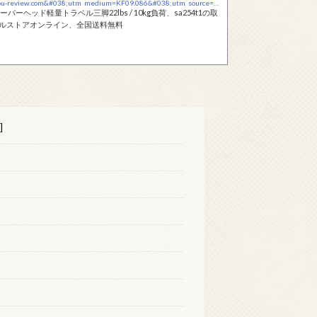
https://www.kentfaith.co.jp/KF09.086?utm_campaign=kansou-review.com&#038;utm_medium=KF09.086&#038;utm_source=Blog
オーバーヘッド軽量トラベル三脚22lbs / 10kg負荷、sa254t1の取
ャルストアオンライン、全国送料無料
]