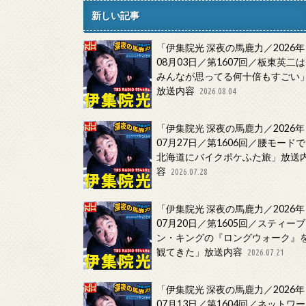
新しい記事
「伊集院光 深夜の馬鹿力／2026年
08月03日／第1607回／板東英二は
みんなが思ってる何十倍もすごい
放送内容
2026.08.04
「伊集院光 深夜の馬鹿力／2026年
07月27日／第1606回／腰モードで
北海道にバイクポケふた旅」放送
容
2026.07.28
「伊集院光 深夜の馬鹿力／2026年
07月20日／第1605回／スティーブ
ン・キングの『ロングウォーク』
観てきた」放送内容
2026.07.21
「伊集院光 深夜の馬鹿力／2026年
07月13日／第1604回／ネットワー