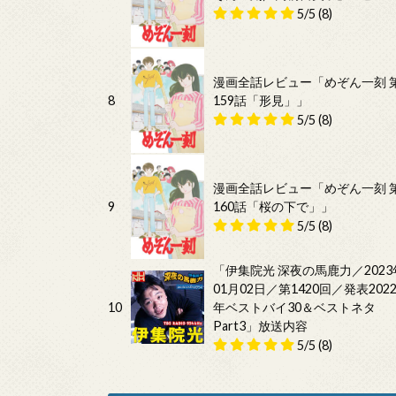
5/5
(8)
漫画全話レビュー「めぞん一刻 
8
159話「形見」」
5/5
(8)
漫画全話レビュー「めぞん一刻 
9
160話「桜の下で」」
5/5
(8)
「伊集院光 深夜の馬鹿力／2023
01月02日／第1420回／発表202
10
年ベストバイ30＆ベストネタ
Part3」放送内容
5/5
(8)