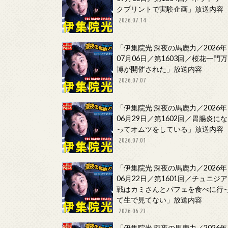
クプリントで実験企画」放送内容
2026.07.14
「伊集院光 深夜の馬鹿力／2026年
07月06日／第1603回／桜花一門万
博が開催された」放送内容
2026.07.07
「伊集院光 深夜の馬鹿力／2026年
06月29日／第1602回／胃腸炎にな
ってオムツをしている」放送内容
2026.07.01
「伊集院光 深夜の馬鹿力／2026年
06月22日／第1601回／チュニジア
戦はカミさんとパフェを食べに行
て生で見てない」放送内容
2026.06.23
「伊集院光 深夜の馬鹿力／2026年