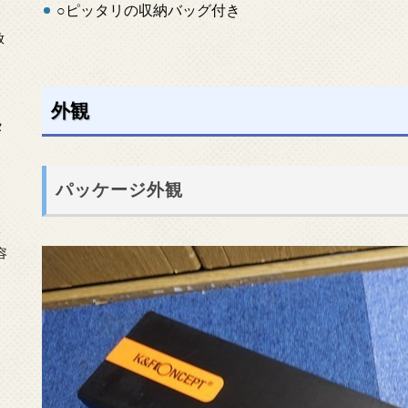
○ピッタリの収納バッグ付き
放
外観
タ
パッケージ外観
念
容