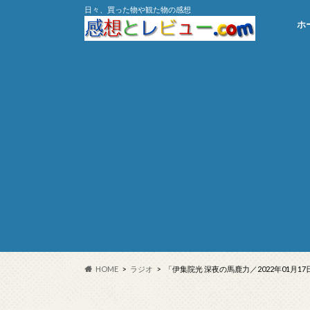
日々、買った物や観た物の感想
ホ
HOME
ラジオ
「伊集院光 深夜の馬鹿力／2022年01月