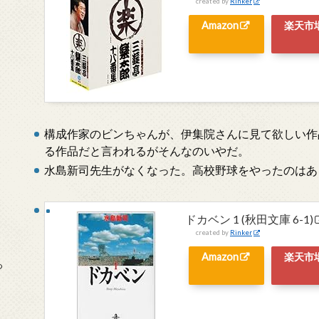
created by
Rinker
Amazon
楽天市
構成作家のビンちゃんが、伊集院さんに見て欲しい作
る作品だと言われるがそんなのいやだ。
水島新司先生がなくなった。高校野球をやったのはあ
ドカベン 1 (秋田文庫 6-1)
created by
Rinker
Amazon
楽天市
っ