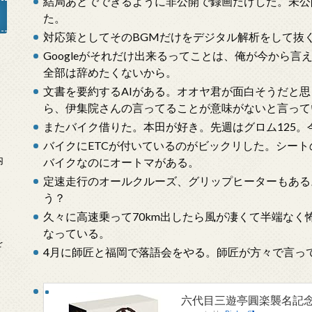
結局あとでできるように非公開で録画だけした。未公
た。
対応策としてそのBGMだけをデジタル解析をして抜くこ
Googleがそれだけ出来るってことは、俺が今から
全部は辞めたくないから。
」
文書を要約するAIがある。オオヤ君が面白そうだと
ら、伊集院さんの言ってることが意味がないと言って
またバイク借りた。本田が好き。先週はグロム125。
バイクにETCが付いているのがビックリした。シー
内
バイクなのにオートマがある。
定速走行のオールクルーズ、グリップヒーターもある
う？
久々に高速乗って70km出したら風が凄くて半端な
なっている。
を
4月に師匠と福岡で落語会をやる。師匠が方々で言っ
六代目三遊亭圓楽襲名記念 