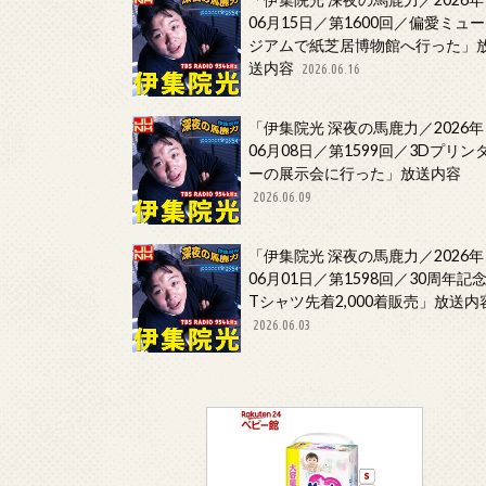
06月15日／第1600回／偏愛ミュー
ジアムで紙芝居博物館へ行った」
送内容
2026.06.16
「伊集院光 深夜の馬鹿力／2026年
06月08日／第1599回／3Dプリン
ーの展示会に行った」放送内容
2026.06.09
「伊集院光 深夜の馬鹿力／2026年
06月01日／第1598回／30周年記
Tシャツ先着2,000着販売」放送内
2026.06.03