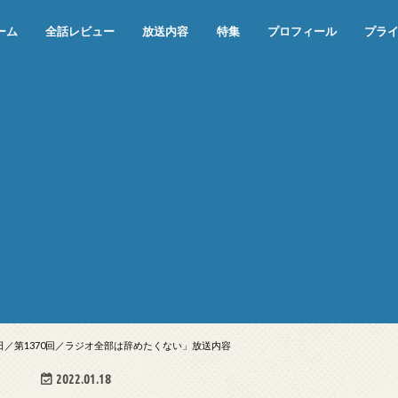
ーム
全話レビュー
放送内容
特集
プロフィール
プラ
めぞん一刻（漫画）
めぞん一刻（アニメ）
機動戦士ガンダム
ジョジョの奇妙な冒険 ダイヤモンド
寄生獣 セイの格率
この世の果てで恋を唄う少女YU-NO
この世の果てで恋を唄う少女YU-
江戸川乱歩の美女シリーズ＜中断＞
24 JAPAN＜中断＞
アメリカ横断ウルトラクイズ＜中断
稲垣早希のブログ旅＜中断＞
出川哲朗の充電させてもらえません
伊集院光 深夜の馬鹿力
ナインティナインのオールナイトニ
岡村隆史のオールナイトニッポン
ガンダム
めぞん一刻
バック・トゥ・ザ・フューチャー
は砕けない＜中断＞
NO（解説・考察）
＞
か？＜中断＞
ッポン
17日／第1370回／ラジオ全部は辞めたくない」放送内容
2022.01.18