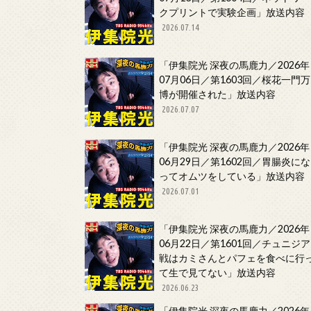
クプリントで実験企画」放送内容
2026.07.14
「伊集院光 深夜の馬鹿力／2026年
07月06日／第1603回／桜花一門万
博が開催された」放送内容
2026.07.07
「伊集院光 深夜の馬鹿力／2026年
06月29日／第1602回／胃腸炎にな
ってオムツをしている」放送内容
2026.07.01
「伊集院光 深夜の馬鹿力／2026年
06月22日／第1601回／チュニジア
戦はカミさんとパフェを食べに行
て生で見てない」放送内容
2026.06.23
「伊集院光 深夜の馬鹿力／2026年