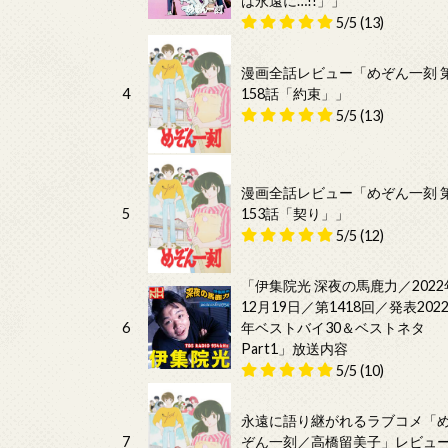
は永遠に…!!」」
5/5
(13)
漫画全話レビュー「めぞん一刻 
4
158話「約束」」
5/5
(13)
漫画全話レビュー「めぞん一刻 
5
153話「契り」」
5/5
(12)
「伊集院光 深夜の馬鹿力／2022
12月19日／第1418回／発表202
6
年ベストバイ30＆ベストネタ
Part1」放送内容
5/5
(10)
永遠に語り継がれるラブコメ「
7
ぞん一刻／高橋留美子」レビュ