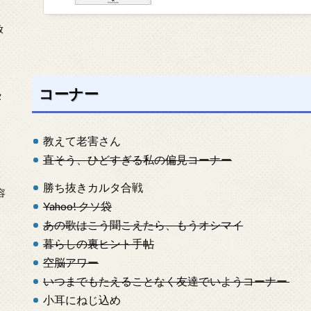
放
コーナー
タ
教えて老害さん
直そう、ひどすぎる私の偏見コーナー
念
勝ち抜きカルタ合戦
容
Yahoo! クソ袋
あの歌はこう聞こえたら、もうオシマイ
暮らしの裏ヒント手帖
空脳アワー
いつまでもたえることなく友達でいようコーナー
小耳にねじ込め