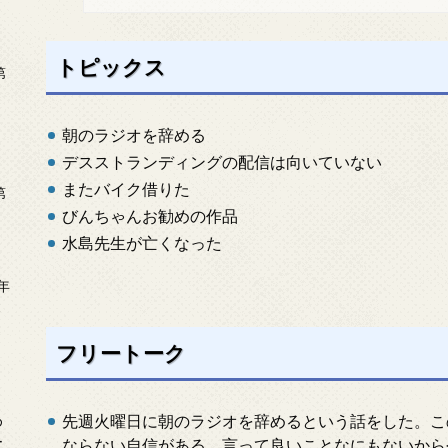
トピックス
第
朝のラジオを辞める
デスストランディングの配信は向いていない
またバイク借りた
第
びんちゃんお勧めの作品
水島先生が亡くなった
年
2
フリートーク
先週火曜日に朝のラジオを辞めるという話をした。こ
め
ー
ならない自信がある。言って良いことなにもないから