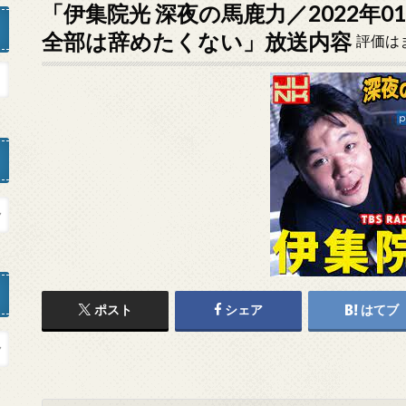
「伊集院光 深夜の馬鹿力／2022年0
全部は辞めたくない」放送内容
評価は
ポスト
シェア
はてブ