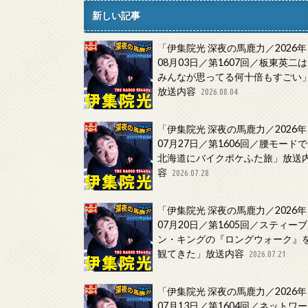
新しい記事
「伊集院光 深夜の馬鹿力／2026年
08月03日／第1607回／板東英二は
みんなが思ってる何十倍もすごい
放送内容
2026.08.04
「伊集院光 深夜の馬鹿力／2026年
07月27日／第1606回／腰モードで
北海道にバイクポケふた旅」放送
容
2026.07.28
「伊集院光 深夜の馬鹿力／2026年
07月20日／第1605回／スティーブ
ン・キングの『ロングウォーク』
観てきた」放送内容
2026.07.21
「伊集院光 深夜の馬鹿力／2026年
07月13日／第1604回／ネットワー