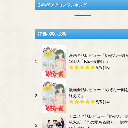
24時間アクセスランキング
評価の高い投稿
漫画全話レビュー「めぞん一刻 
1
161話「P.S.一刻館」」
5/5
(18)
漫画全話レビュー「めぞん一刻
2
終えて」
5/5
(14)
アニメ全話レビュー「めぞん一
第96話 「この愛ある限り!一刻館
3