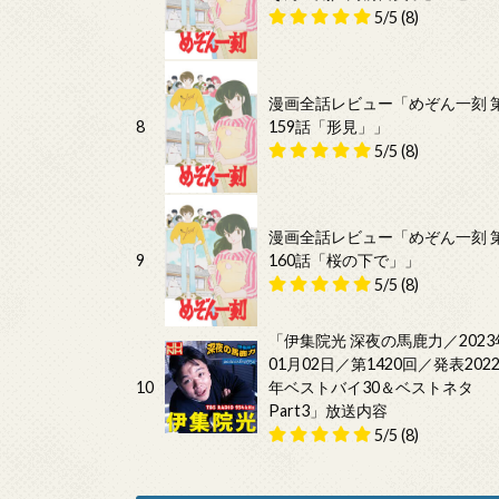
5/5
(8)
漫画全話レビュー「めぞん一刻 
8
159話「形見」」
5/5
(8)
漫画全話レビュー「めぞん一刻 
9
160話「桜の下で」」
5/5
(8)
「伊集院光 深夜の馬鹿力／2023
01月02日／第1420回／発表202
10
年ベストバイ30＆ベストネタ
Part3」放送内容
5/5
(8)