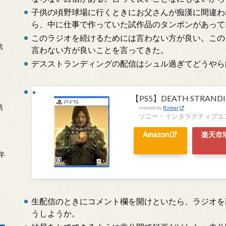
子供の頃野球場に行くときにお父さんが痴漢に間違わ
ら、中に仕事で作っていた試作品のタンポンがあって
このラジオを続けるためには言わない方が良い。この
第
言わない方が良いことを言ってきた。
デスストランディングの配信はシュル過ぎてどうやら
【PS5】DEATH STRANDIN
第
created by
Rinker
ソニー・インタラクティブエ
Amazon
楽天市
年
2
生配信のときにコメント欄を開けといたら、ラジオを
うしようか。