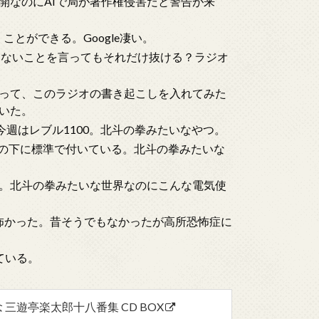
開なのにAIで局が著作権侵害だと警告が来
とができる。Google凄い。
言えないことを言ってもそれだけ抜ける？ラジオ
思って、このラジオの書き起こしを入れてみた
いた。
今週はレブル1100。北斗の拳みたいなやつ。
トの下に標準で付いている。北斗の拳みたいな
。北斗の拳みたいな世界なのにこんな電気使
く怖かった。昔そうでもなかったが高所恐怖症に
ている。
三遊亭楽太郎十八番集 CD BOX