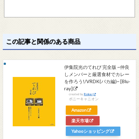
この記事と関係のある商品
伊集院光のてれび 完全版 ~仲良
しメンバーと厳選食材でカレー
を作ろう!/VRDK(バカ編)~ [Blu-
ray]
created by
Rinker
ポニーキャニオン
Amazon
楽天市場
Yahooショッピング