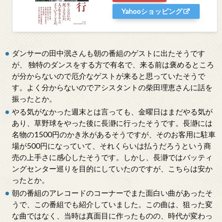
Yahooショッピング
ダンサーの田中泯さんも朝の番組のゲストに出たそうです
が、 独特のダンスをする方で有名で、来る前は褒めるところ
が分からないので厄介なゲストが来ると思っていたそうで
す。よく分からないのでアシスタントの柴田理恵さんに話を
振ったとか。
やる気がなかった週末とは言っても、金曜日はまだやる気が
あり、草野球をやった後に長瀞に行ったそうです。長瀞には
名物の1500円のかき氷があるそうですが、そのお客用に駐車
場が500円になっていて、それくらいは払うだろうという商
売の上手さに感心したそうです。しかし、長瀞ではバッティ
ングセンター巡りを目的にしていたのですが、こちらは安か
ったとか。
朝の番組のアレコードのコーナーでまた面白い曲があったそ
うで、この番組でも紹介していました。この曲は、狙った変
な曲ではなく、当時は真面目に作ったものの、時代が変わっ