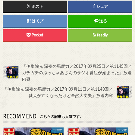
ポスト
シェア
はてブ
送る
Pocket
feedly
「伊集院光 深夜の馬鹿力／2017年09月25日／第1145回／
ガチガチのぶっちゃあさんのラジオ番組が始まった」放送
内容
「伊集院光 深夜の馬鹿力／2017年09月11日／第1143回／
愛犬が亡くなったけど全然大丈夫」放送内容
RECOMMEND
こちらの記事も人気です。
ラジオ
ラジオ