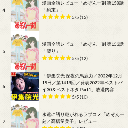
漫画全話レビュー「めぞん一刻 第158話
「約束」」
4
5/5
(13)
漫画全話レビュー「めぞん一刻 第153話
「契り」」
5
5/5
(12)
「伊集院光 深夜の馬鹿力／2022年12月
19日／第1418回／発表2022年ベストバ
6
イ30＆ベストネタ Part1」放送内容
5/5
(10)
永遠に語り継がれるラブコメ「めぞん一
刻／高橋留美子」レビュー
7