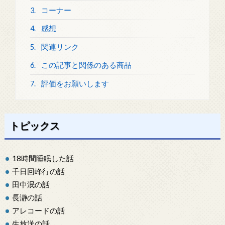
3.
コーナー
4.
感想
5.
関連リンク
6.
この記事と関係のある商品
7.
評価をお願いします
トピックス
18時間睡眠した話
千日回峰行の話
田中泯の話
長瀞の話
アレコードの話
生放送の話