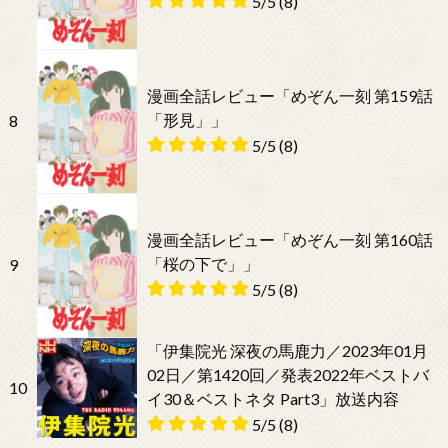
5/5
(8)
漫画全話レビュー「めぞん一刻 第159話
「形見」」
8
5/5
(8)
漫画全話レビュー「めぞん一刻 第160話
「桜の下で」」
9
5/5
(8)
「伊集院光 深夜の馬鹿力／2023年01月
02日／第1420回／発表2022年ベストバ
10
イ30＆ベストネタ Part3」放送内容
5/5
(8)