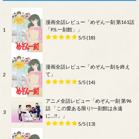
漫画全話レビュー「めぞん一刻 第161話
「P.S.一刻館」」
1
5/5
(18)
漫画全話レビュー「めぞん一刻を終え
て」
2
5/5
(14)
アニメ全話レビュー「めぞん一刻 第96
話 「この愛ある限り!一刻館は永遠
3
に…!!」」
5/5
(13)