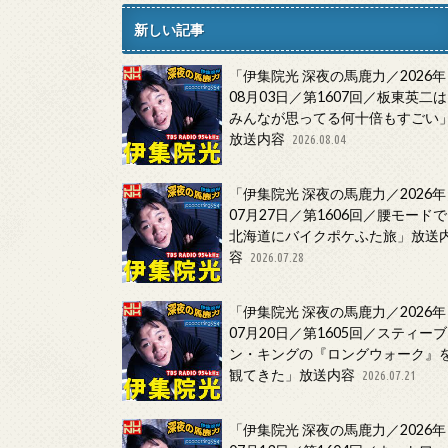
新しい記事
「伊集院光 深夜の馬鹿力／2026年
08月03日／第1607回／板東英二は
みんなが思ってる何十倍もすごい
放送内容
2026.08.04
「伊集院光 深夜の馬鹿力／2026年
07月27日／第1606回／腰モードで
北海道にバイクポケふた旅」放送
容
2026.07.28
「伊集院光 深夜の馬鹿力／2026年
07月20日／第1605回／スティーブ
ン・キングの『ロングウォーク』
観てきた」放送内容
2026.07.21
「伊集院光 深夜の馬鹿力／2026年