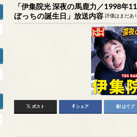
「伊集院光 深夜の馬鹿力／1998年1
ぼっちの誕生日」放送内容
評価はまだあ
ポスト
シェア
はてブ