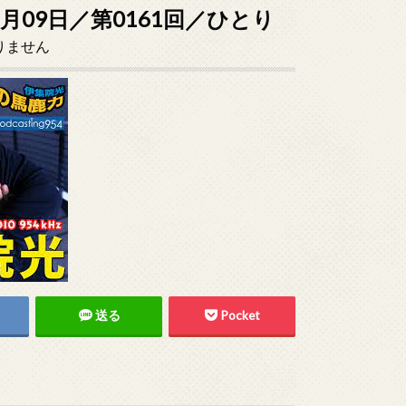
1月09日／第0161回／ひとり
りません
送る
Pocket