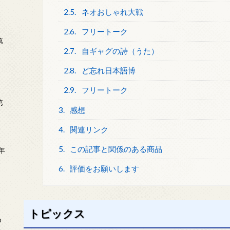
2.5.
ネオおしゃれ大戦
2.6.
フリートーク
第
2.7.
自ギャグの詩（うた）
2.8.
ど忘れ日本語博
2.9.
フリートーク
第
3.
感想
4.
関連リンク
5.
この記事と関係のある商品
年
2
6.
評価をお願いします
トピックス
め