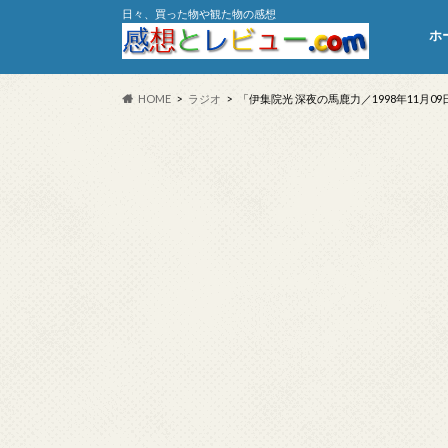
日々、買った物や観た物の感想
ホ
HOME
ラジオ
「伊集院光 深夜の馬鹿力／1998年11月0