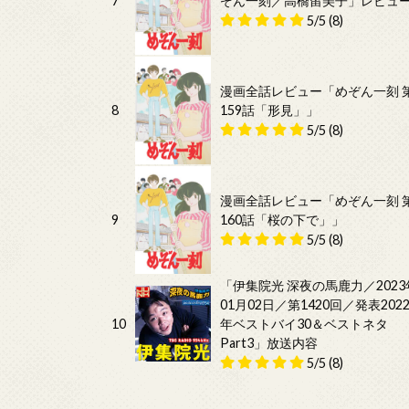
7
ぞん一刻／高橋留美子」レビュ
5/5
(8)
漫画全話レビュー「めぞん一刻 
8
159話「形見」」
5/5
(8)
漫画全話レビュー「めぞん一刻 
9
160話「桜の下で」」
5/5
(8)
「伊集院光 深夜の馬鹿力／2023
01月02日／第1420回／発表202
10
年ベストバイ30＆ベストネタ
Part3」放送内容
5/5
(8)