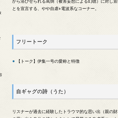
から浴びせられる罵倒（被害妄想による幻聴）に対し宣
とを宣言する、やや自虐+電波系なコーナー。
放
タ
フリートーク
【トーク】伊集一号の愛称と特徴
念
容
自ギャグの詩（うた）
リスナーが過去に経験したトラウマ的な思い出（親の財