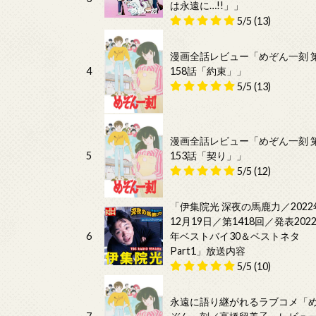
は永遠に…!!」」
5/5
(13)
漫画全話レビュー「めぞん一刻 
4
158話「約束」」
5/5
(13)
漫画全話レビュー「めぞん一刻 
5
153話「契り」」
5/5
(12)
「伊集院光 深夜の馬鹿力／2022
12月19日／第1418回／発表202
6
年ベストバイ30＆ベストネタ
Part1」放送内容
5/5
(10)
永遠に語り継がれるラブコメ「