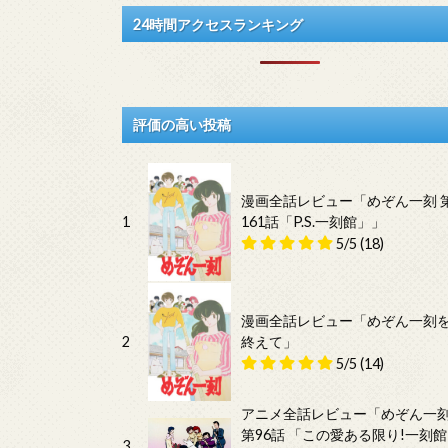
24時間アクセスランキング
評価の高い投稿
漫画全話レビュー「めぞん一刻 
1
161話「P.S.一刻館」」
5/5
(18)
漫画全話レビュー「めぞん一刻
2
終えて」
5/5
(14)
アニメ全話レビュー「めぞん一
第96話 「この愛ある限り!一刻館
3