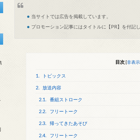
当サイトでは
広告
を掲載しています。
プロモーション記事にはタイトルに【PR】を付記
目次
[
非表示
第
1.
トピックス
2.
放送内容
2.1.
番組ストローク
を
2.2.
フリートーク
2.3.
帰ってきたあそび
刻
2.4.
フリートーク