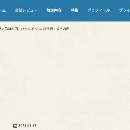
ーム
全話レビュー
放送内容
特集
プロフィール
プラ
めぞん一刻（漫画）
めぞん一刻（アニメ）
機動戦士ガンダム
ジョジョの奇妙な冒険 ダイヤモンド
寄生獣 セイの格率
この世の果てで恋を唄う少女YU-NO
この世の果てで恋を唄う少女YU-
江戸川乱歩の美女シリーズ＜中断＞
24 JAPAN＜中断＞
アメリカ横断ウルトラクイズ＜中断
稲垣早希のブログ旅＜中断＞
出川哲朗の充電させてもらえません
伊集院光 深夜の馬鹿力
ナインティナインのオールナイトニ
岡村隆史のオールナイトニッポン
ガンダム
めぞん一刻
バック・トゥ・ザ・フューチャー
は砕けない＜中断＞
NO（解説・考察）
＞
か？＜中断＞
ッポン
9日／第0161回／ひとりぼっちの誕生日」放送内容
2021.01.17