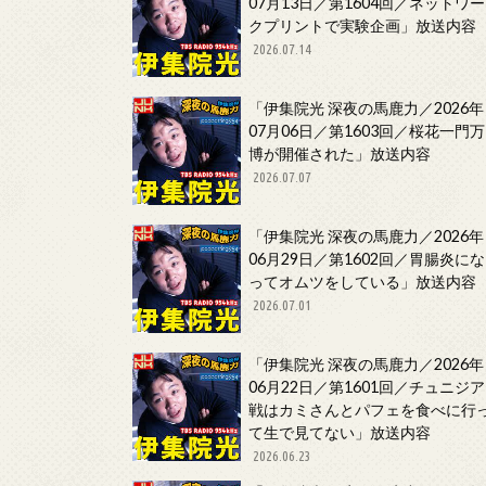
07月13日／第1604回／ネットワー
クプリントで実験企画」放送内容
2026.07.14
「伊集院光 深夜の馬鹿力／2026年
07月06日／第1603回／桜花一門万
博が開催された」放送内容
2026.07.07
「伊集院光 深夜の馬鹿力／2026年
06月29日／第1602回／胃腸炎にな
ってオムツをしている」放送内容
2026.07.01
「伊集院光 深夜の馬鹿力／2026年
06月22日／第1601回／チュニジア
戦はカミさんとパフェを食べに行
て生で見てない」放送内容
2026.06.23