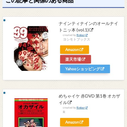
ナインティナインのオールナイ
トニッ本 (vol.1)
created by
Rinker
ヨシモトブックス
Amazon
楽天市場
Yahooショッピング
めちゃイケ 赤DVD 第1巻 オカザ
イル
created by
Rinker
R
Amazon