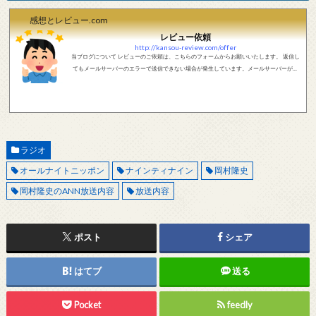
感想とレビュー.com
レビュー依頼
http://kansou-review.com/offer
当ブログについて レビューのご依頼は、こちらのフォームからお願いいたします。 返信し
てもメールサーバーのエラーで送信できない場合が発生しています。メールサーバーが正
しく動作しているかどうか、メールアドレスが正しいかどうか、ご確認をお願いします。
現在確認できている、送信エラーになるメールサーバー以下になります。 @foxmail.com 上
記メールサーバーをお使いで、こちらから返信がない場合、他のメールサーバー、メール
アドレスから連絡をお願いします。 レビュー依頼
ラジオ
オールナイトニッポン
ナインティナイン
岡村隆史
岡村隆史のANN放送内容
放送内容
ポスト
シェア
はてブ
送る
Pocket
feedly