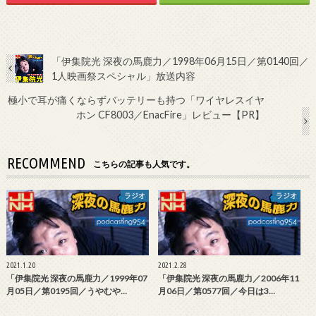
「伊集院光 深夜の馬鹿力／1998年06月15日／第0140回／
1人映画祭スペシャル」放送内容
極小で耳が痛くならずバッテリーも持つ「ワイヤレスイヤ
ホン CF8003／EnacFire」レビュー【PR】
RECOMMEND
こちらの記事も人気です。
ラジオ
ラジオ
2021.1.20
2021.2.28
「伊集院光 深夜の馬鹿力／1999年07
「伊集院光 深夜の馬鹿力／2006年11
月05日／第0195回／うやむや…
月06日／第0577回／今日は3…