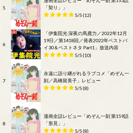
漫画全話レビュー「めぞん一刻 第153話
「契り」」
5
5/5
(12)
「伊集院光 深夜の馬鹿力／2022年12月
19日／第1418回／発表2022年ベストバ
6
イ30＆ベストネタ Part1」放送内容
5/5
(10)
永遠に語り継がれるラブコメ「めぞん一
刻／高橋留美子」レビュー
7
5/5
(8)
漫画全話レビュー「めぞん一刻 第159話
「形見」」
8
5/5
(8)