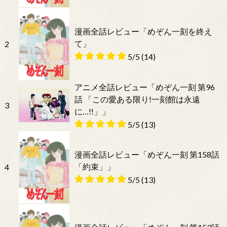
漫画全話レビュー「めぞん一刻を終え
て」
2
5/5
(14)
アニメ全話レビュー「めぞん一刻 第96
話 「この愛ある限り!一刻館は永遠
3
に…!!」」
5/5
(13)
漫画全話レビュー「めぞん一刻 第158話
「約束」」
4
5/5
(13)