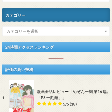
カテゴリー
24時間アクセスランキング
評価の高い投稿
漫画全話レビュー「めぞん一刻 第161話
「P.S.一刻館」」
1
5/5
(18)