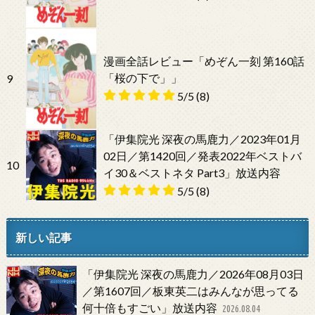
漫画全話レビュー「めぞん一刻 第160話
「桜の下で」」
9
5/5
(8)
「伊集院光 深夜の馬鹿力／2023年01月
02日／第1420回／発表2022年ベストバ
10
イ30＆ベストネタ Part3」放送内容
5/5
(8)
新しい記事
「伊集院光 深夜の馬鹿力／2026年08月03日
／第1607回／板東英二はみんなが思ってる
何十倍もすごい」放送内容
2026.08.04