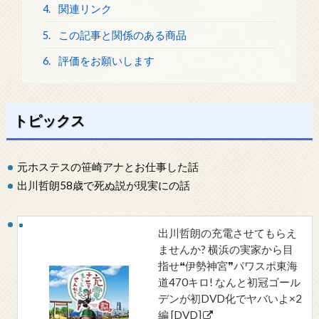
4.
関連リンク
5.
この記事と関係のある商品
6.
評価をお願いします
トピックス
元ホステスの笹崎アナとお仕事した話
出川哲朗58歳で死ぬ説が現実にの話
出川哲朗の充電させてもらえ
ませんか? 横浜の実家から目
指せ❝伊勢神宮❞パワスポ東海
道470キロ! なんと初冠ゴール
デンが初DVD化でヤバいよ×2
編 [DVD]