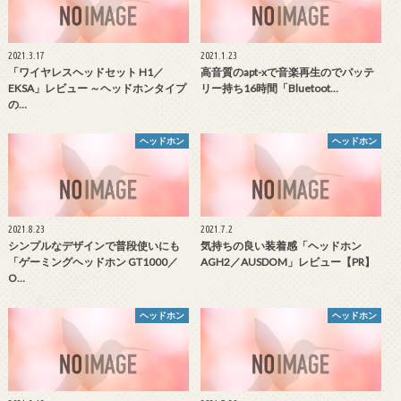
2021.3.17
2021.1.23
「ワイヤレスヘッドセット H1／
高音質のapt-xで音楽再生のでバッテ
EKSA」レビュー ～ヘッドホンタイプ
リー持ち16時間「Bluetoot…
の…
ヘッドホン
ヘッドホン
2021.8.23
2021.7.2
シンプルなデザインで普段使いにも
気持ちの良い装着感「ヘッドホン
「ゲーミングヘッドホン GT1000／
AGH2／AUSDOM」レビュー【PR】
O…
ヘッドホン
ヘッドホン