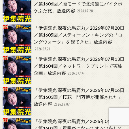
／第1606回／腰モードで北海道にバイクポ
ケふた旅」放送内容
2026.07.28
「伊集院光 深夜の馬鹿力／2026年07月20日
／第1605回／スティーブン・キングの『ロ
ングウォーク』を観てきた」放送内容
2026.07.21
「伊集院光 深夜の馬鹿力／2026年07月13日
／第1604回／ネットワークプリントで実験
企画」放送内容
2026.07.14
「伊集院光 深夜の馬鹿力／2026年07月06日
／第1603回／桜花一門万博が開催された」
放送内容
2026.07.07
「伊集院光 深夜の馬鹿力／2026年06月29日
／第1602回／胃腸炎になってオムツをして