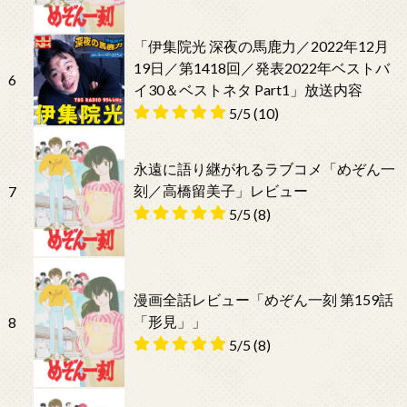
「伊集院光 深夜の馬鹿力／2022年12月
19日／第1418回／発表2022年ベストバ
6
イ30＆ベストネタ Part1」放送内容
5/5
(10)
永遠に語り継がれるラブコメ「めぞん一
刻／高橋留美子」レビュー
7
5/5
(8)
漫画全話レビュー「めぞん一刻 第159話
「形見」」
8
5/5
(8)