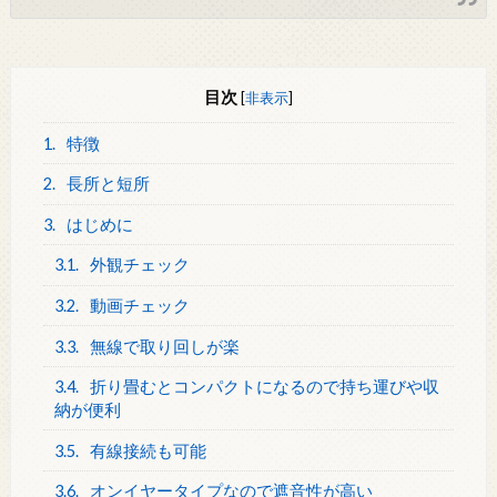
目次
[
非表示
]
1.
特徴
2.
長所と短所
3.
はじめに
3.1.
外観チェック
3.2.
動画チェック
3.3.
無線で取り回しが楽
3.4.
折り畳むとコンパクトになるので持ち運びや収
納が便利
3.5.
有線接続も可能
3.6.
オンイヤータイプなので遮音性が高い