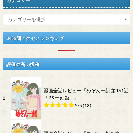
カテゴリー
24時間アクセスランキング
評価の高い投稿
漫画全話レビュー「めぞん一刻 第161話
「P.S.一刻館」」
1
5/5
(18)