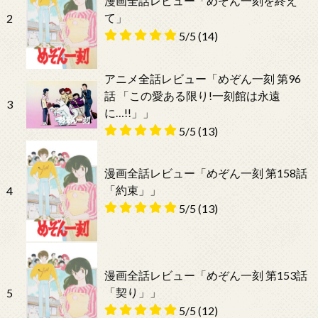
漫画全話レビュー「めぞん一刻を終え
て」
2
5/5
(14)
アニメ全話レビュー「めぞん一刻 第96
話 「この愛ある限り!一刻館は永遠
3
に…!!」」
5/5
(13)
漫画全話レビュー「めぞん一刻 第158話
「約束」」
4
5/5
(13)
漫画全話レビュー「めぞん一刻 第153話
「契り」」
5
5/5
(12)