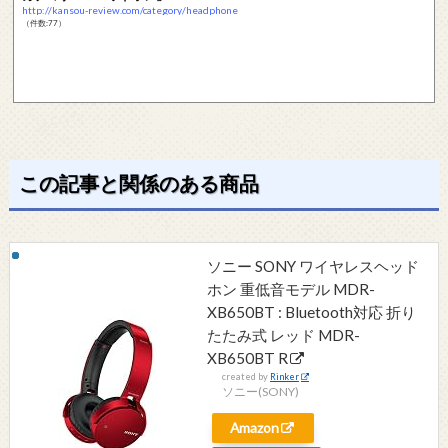
http://kansou-review.com/category/headphone
（件数:77）
この記事と関係のある商品
ソニー SONY ワイヤレスヘッド
ホン 重低音モデル MDR-
XB650BT : Bluetooth対応 折り
たたみ式 レッド MDR-
XB650BT R
created by
Rinker
ソニー(SONY)
Amazon