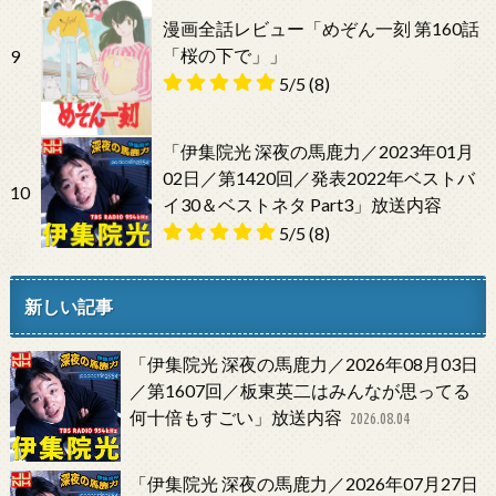
漫画全話レビュー「めぞん一刻 第160話
「桜の下で」」
9
5/5
(8)
「伊集院光 深夜の馬鹿力／2023年01月
02日／第1420回／発表2022年ベストバ
10
イ30＆ベストネタ Part3」放送内容
5/5
(8)
新しい記事
「伊集院光 深夜の馬鹿力／2026年08月03日
／第1607回／板東英二はみんなが思ってる
何十倍もすごい」放送内容
2026.08.04
「伊集院光 深夜の馬鹿力／2026年07月27日