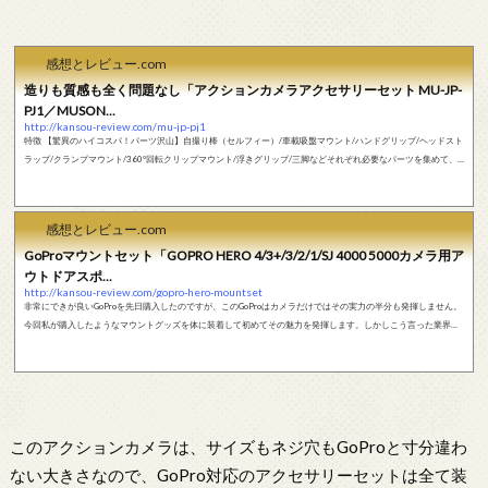
感想とレビュー.com
造りも質感も全く問題なし「アクションカメラアクセサリーセット MU-JP-
PJ1／MUSON...
http://kansou-review.com/mu-jp-pj1
特徴 【驚異のハイコスパ！パーツ沢山】自撮り棒（セルフィー）/車載吸盤マウント/ハンドグリップ/ヘッドスト
ラップ/クランプマウント/360°回転クリップマウント/浮きグリップ/三脚などそれぞれ必要なパーツを集めて、
いろんなシーンに活用できます。ほぼ純正パーツ一つの値段で、これほどのパーツをゲットします。 【高い互換
性】対応カメラGoPro HERO6 HERO5 Black Sliver GoPro HERO Session 5 GoPro HERO4/3+/3/2/1 SJ4000 50
00 6000 Muson AKASO EK7000 APEMAN A66 Xiaomi Yi Lightdow 等アクセサリーセット、アウトドア・スポ...
感想とレビュー.com
GoProマウントセット「GOPRO HERO 4/3+/3/2/1/SJ 4000 5000カメラ用ア
ウトドアスポ...
http://kansou-review.com/gopro-hero-mountset
非常にできが良いGoProを先日購入したのですが、このGoProはカメラだけではその実力の半分も発揮しません。
今回私が購入したようなマウントグッズを体に装着して初めてその魅力を発揮します。しかしこう言った業界で
は当たり前ですが、純正品はやたら高いです。そこで社外品のこのマウントグッズを不安ながら購入したのです
が、これが非常に素晴らしいできで、あまりのできの良さに感動してしまいました。 純正品を購入したことが無
いので、純正品との比較はできないのですが、純正品ってこれ以上に品質が良いってことなん...
このアクションカメラは、サイズもネジ穴もGoProと寸分違わ
ない大きさなので、GoPro対応のアクセサリーセットは全て装