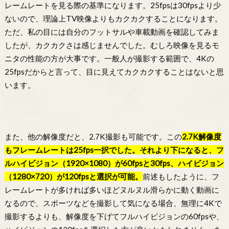
レームレートを見る際の基準になります。25fpsは30fpsより少
ないので、理論上TV映像よりもカクカクすることになります。
ただ、私の目には自分のフットサルや車載動画を確認してみま
したが、カクカクさは感じませんでした。むしろ映像を見るモ
ニタの性能の方が大事です。一般人が撮影する範囲で、4Kの
25fpsだからと言って、目に見えてカクカクすることはないと思
います。
また、他の解像度だと、2.7K撮影も可能です。この
2.7K解像度
もフレームレートは25fps一択でした。それより下になると、フ
ルハイビジョン（1920×1080）が60fpsと30fps、ハイビジョン
（1280×720）が120fpsと選択が可能。
前述もしたように、フ
レームレートが多ければ多いほどヌルヌル滑らかに動く動画に
なるので、スポーツなどを撮影して気になる場合、無理に4Kで
撮影するよりも、解像度を下げてフルハイビジョンの60fpsや、