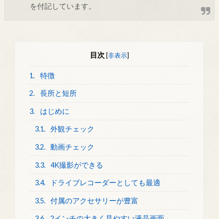
を付記しています。
目次
[
非表示
]
1.
特徴
2.
長所と短所
3.
はじめに
3.1.
外観チェック
3.2.
動画チェック
3.3.
4K撮影ができる
3.4.
ドライブレコーダーとしても最適
3.5.
付属のアクセサリーが豊富
3.6.
2インチの大きく見やすい液晶画面