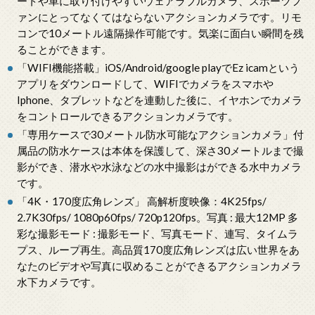
ートや車に取り付けやすいウェアラブルカメラ、スポーツフ
ァンにとってなくてはならないアクションカメラです。リモ
コンで10メートル遠隔操作可能です。気楽に面白い瞬間を残
ることができます。
「WIFI機能搭載」iOS/Android/google playでEz icamという
アプリをダウンロードして、WIFIでカメラをスマホや
Iphone、タブレットなどを連動した後に、イヤホンでカメラ
をコントロールできるアクションカメラです。
「専用ケースで30メートル防水可能なアクションカメラ」付
属品の防水ケースは本体を保護して、深さ30メートルまで撮
影ができ、潜水や水泳などの水中撮影はができる水中カメラ
です。
「4K・170度広角レンズ」 高解析度映像：4K25fps/
2.7K30fps/ 1080p60fps/ 720p120fps。写真 : 最大12MP 多
彩な撮影モード : 撮影モード、写真モード、連写、タイムラ
プス、ループ再生。高品質170度広角レンズは広い世界をあ
なたのビデオや写真に収めることができるアクションカメラ
水下カメラです。