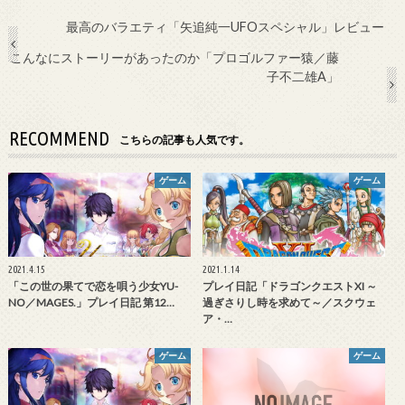
最高のバラエティ「矢追純一UFOスペシャル」レビュー
こんなにストーリーがあったのか「プロゴルファー猿／藤
子不二雄A」
RECOMMEND
こちらの記事も人気です。
ゲーム
ゲーム
2021.4.15
2021.1.14
「この世の果てで恋を唄う少女YU-
プレイ日記「ドラゴンクエストXI ～
NO／MAGES.」プレイ日記 第12…
過ぎさりし時を求めて～／スクウェ
ア・…
ゲーム
ゲーム