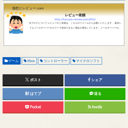
感想とレビュー.com
レビュー依頼
http://kansou-review.com/offer
当ブログについて レビューのご依頼は、こちらのフォームからお願いいたします。 返信し
てもメールサーバーのエラーで送信できない場合が発生しています。メールサーバーが正
しく動作しているかどうか、メールアドレスが正しいかどうか、ご確認をお願いします。
現在確認できている、送信エラーになるメールサーバー以下になります。 @foxmail.com 上
記メールサーバーをお使いで、こちらから返信がない場合、他のメールサーバー、メール
アドレスから連絡をお願いします。 レビュー依頼
ゲーム
Xbox
コントローラー
マイクロソフト
ポスト
シェア
はてブ
送る
Pocket
feedly