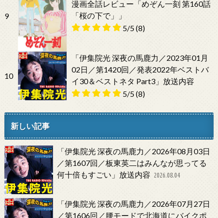
漫画全話レビュー「めぞん一刻 第160話
「桜の下で」」
9
5/5
(8)
「伊集院光 深夜の馬鹿力／2023年01月
02日／第1420回／発表2022年ベストバ
10
イ30＆ベストネタ Part3」放送内容
5/5
(8)
新しい記事
「伊集院光 深夜の馬鹿力／2026年08月03日
／第1607回／板東英二はみんなが思ってる
何十倍もすごい」放送内容
2026.08.04
「伊集院光 深夜の馬鹿力／2026年07月27日
／第1606回／腰モードで北海道にバイクポ