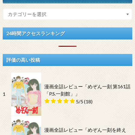
24時間アクセスランキング
評価の高い投稿
漫画全話レビュー「めぞん一刻 第161話
「P.S.一刻館」」
1
5/5
(18)
漫画全話レビュー「めぞん一刻を終え