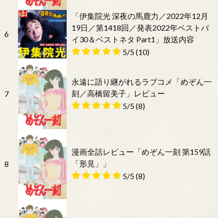
「伊集院光 深夜の馬鹿力／2022年12月
19日／第1418回／発表2022年ベストバ
6
イ30＆ベストネタ Part1」放送内容
5/5
(10)
永遠に語り継がれるラブコメ「めぞん一
刻／高橋留美子」レビュー
7
5/5
(8)
漫画全話レビュー「めぞん一刻 第159話
「形見」」
8
5/5
(8)