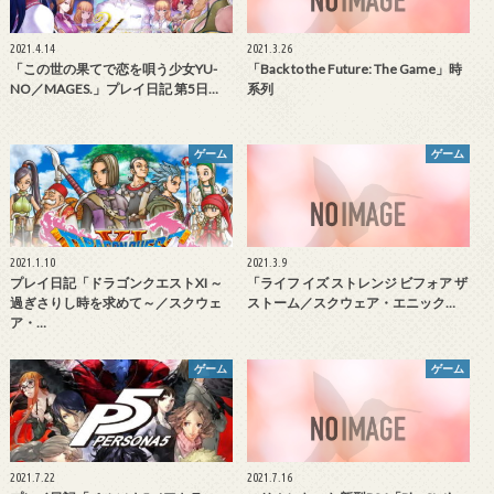
2021.4.14
2021.3.26
「この世の果てで恋を唄う少女YU-
「Back to the Future: The Game」時
NO／MAGES.」プレイ日記 第5日…
系列
ゲーム
ゲーム
2021.1.10
2021.3.9
プレイ日記「ドラゴンクエストXI ～
「ライフ イズ ストレンジ ビフォア ザ
過ぎさりし時を求めて～／スクウェ
ストーム／スクウェア・エニック…
ア・…
ゲーム
ゲーム
2021.7.22
2021.7.16