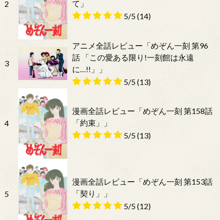
て」
2
5/5
(14)
アニメ全話レビュー「めぞん一刻 第96
話 「この愛ある限り!一刻館は永遠
3
に…!!」」
5/5
(13)
漫画全話レビュー「めぞん一刻 第158話
「約束」」
4
5/5
(13)
漫画全話レビュー「めぞん一刻 第153話
「契り」」
5
5/5
(12)