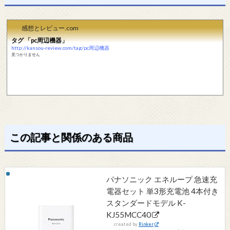
感想とレビュー.com
タグ 「pc周辺機器」
http://kansou-review.com/tag/pc周辺機器
見つかりません
この記事と関係のある商品
パナソニック エネループ 急速充
電器セット 単3形充電池 4本付き
スタンダードモデル K-
KJ55MCC40
created by
Rinker