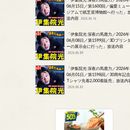
06月15日／第1600回／偏愛ミュー
ジアムで紙芝居博物館へ行った」
送内容
2026.06.16
「伊集院光 深夜の馬鹿力／2026年
06月08日／第1599回／3Dプリン
ーの展示会に行った」放送内容
2026.06.09
「伊集院光 深夜の馬鹿力／2026年
06月01日／第1598回／30周年記
Tシャツ先着2,000着販売」放送内
2026.06.03