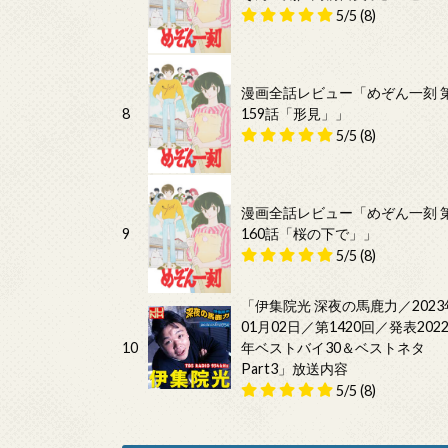
5/5
(8)
漫画全話レビュー「めぞん一刻 
8
159話「形見」」
5/5
(8)
漫画全話レビュー「めぞん一刻 
9
160話「桜の下で」」
5/5
(8)
「伊集院光 深夜の馬鹿力／2023
01月02日／第1420回／発表202
10
年ベストバイ30＆ベストネタ
Part3」放送内容
5/5
(8)