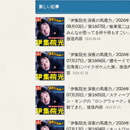
新しい記事
「伊集院光 深夜の馬鹿力／2026年
08月03日／第1607回／板東英二は
みんなが思ってる何十倍もすごい
放送内容
2026.08.04
「伊集院光 深夜の馬鹿力／2026年
07月27日／第1606回／腰モードで
北海道にバイクポケふた旅」放送
容
2026.07.28
「伊集院光 深夜の馬鹿力／2026年
07月20日／第1605回／スティーブ
ン・キングの『ロングウォーク』
観てきた」放送内容
2026.07.21
「伊集院光 深夜の馬鹿力／2026年
07月13日／第1604回／ネットワー