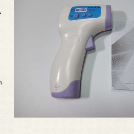
放
タ
念
容