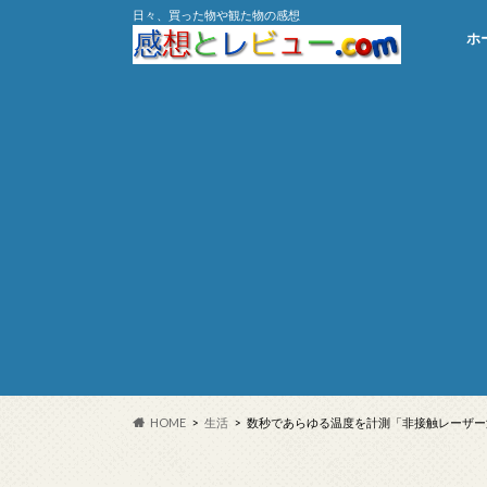
日々、買った物や観た物の感想
ホ
HOME
生活
数秒であらゆる温度を計測「非接触レーザー温度