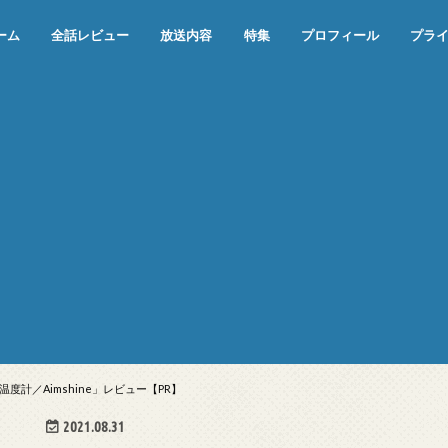
ーム
全話レビュー
放送内容
特集
プロフィール
プラ
めぞん一刻（漫画）
めぞん一刻（アニメ）
機動戦士ガンダム
ジョジョの奇妙な冒険 ダイヤモンド
寄生獣 セイの格率
この世の果てで恋を唄う少女YU-NO
この世の果てで恋を唄う少女YU-
江戸川乱歩の美女シリーズ＜中断＞
24 JAPAN＜中断＞
アメリカ横断ウルトラクイズ＜中断
稲垣早希のブログ旅＜中断＞
出川哲朗の充電させてもらえません
伊集院光 深夜の馬鹿力
ナインティナインのオールナイトニ
岡村隆史のオールナイトニッポン
ガンダム
めぞん一刻
バック・トゥ・ザ・フューチャー
は砕けない＜中断＞
NO（解説・考察）
＞
か？＜中断＞
ッポン
計／Aimshine」レビュー【PR】
2021.08.31