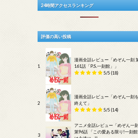
24時間アクセスランキング
評価の高い投稿
漫画全話レビュー「めぞん一刻 
1
161話「P.S.一刻館」」
5/5
(18)
漫画全話レビュー「めぞん一刻
2
終えて」
5/5
(14)
アニメ全話レビュー「めぞん一
第96話 「この愛ある限り!一刻館
3