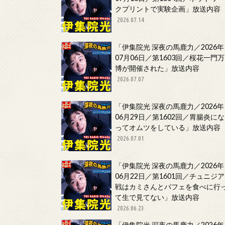
クプリントで実験企画」放送内容
2026.07.14
「伊集院光 深夜の馬鹿力／2026年
07月06日／第1603回／桜花一門万
博が開催された」放送内容
2026.07.07
「伊集院光 深夜の馬鹿力／2026年
06月29日／第1602回／胃腸炎にな
ってオムツをしている」放送内容
2026.07.01
「伊集院光 深夜の馬鹿力／2026年
06月22日／第1601回／チュニジア
戦はカミさんとパフェを食べに行
て生で見てない」放送内容
2026.06.23
「伊集院光 深夜の馬鹿力／2026年