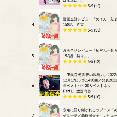
は永遠に…!!」」
5/5
(13)
漫画全話レビュー「めぞん一刻 
4
158話「約束」」
5/5
(13)
漫画全話レビュー「めぞん一刻 
5
153話「契り」」
5/5
(12)
「伊集院光 深夜の馬鹿力／2022
12月19日／第1418回／発表202
6
年ベストバイ30＆ベストネタ
Part1」放送内容
5/5
(10)
永遠に語り継がれるラブコメ「
7
ぞん一刻／高橋留美子」レビュ