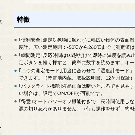
特徴
第
｢便利安全｣測定対象物に触れずに幅広い物体の表面
度計。広い測定範囲：-50℃から260℃まで（測定値
｢瞬間測定｣反応時間は0.5秒だけで即時に温度を読
第
定ボタンを軽く押すと、簡単に数字を読めます、オー
｢二つの測定モード｣用途に合わせて「温度計モード
できます。（乾電池内蔵、取扱説明書、12ケ月保証）
｢バックライト機能｣液晶画面は暗いところでも見や
年
2
い場合は、設定でON/OFFが可能です。
｢得意｣オートパワーオフ機能付きで、長時間使用し
源の切り忘れがありません。（何も操作をせず、約8
め
ー