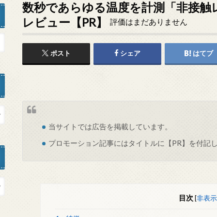
数秒であらゆる温度を計測「非接触レー
レビュー【PR】
評価はまだありません
ポスト
シェア
はてブ
当サイトでは
広告
を掲載しています。
プロモーション記事にはタイトルに【PR】を付記
目次
[
非表示