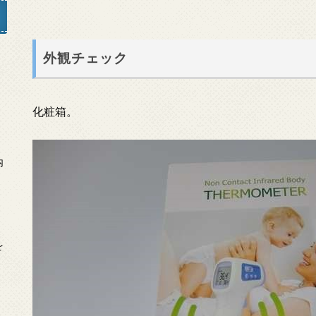
外観チェック
」
化粧箱。
内
を