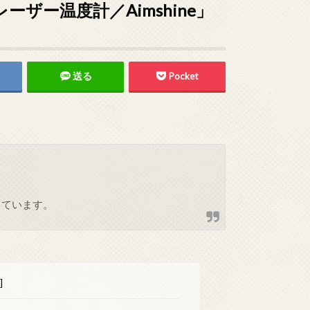
ザー温度計／Aimshine」
送る
Pocket
しています。
]