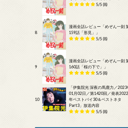
5/5
(8)
漫画全話レビュー「めぞん一刻 
8
159話「形見」」
5/5
(8)
漫画全話レビュー「めぞん一刻 
9
160話「桜の下で」」
5/5
(8)
「伊集院光 深夜の馬鹿力／2023
01月02日／第1420回／発表202
10
年ベストバイ30＆ベストネタ
Part3」放送内容
5/5
(8)