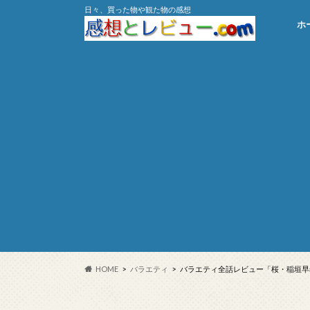
日々、買った物や観た物の感想
ホ
HOME
バラエティ
バラエティ全話レビュー「桜・稲垣早