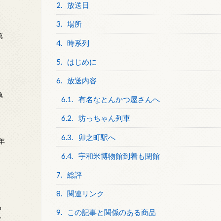
2.
放送日
3.
場所
第
4.
時系列
5.
はじめに
6.
放送内容
第
6.1.
有名なとんかつ屋さんへ
6.2.
坊っちゃん列車
6.3.
卯之町駅へ
年
2
6.4.
宇和米博物館到着も閉館
7.
総評
8.
関連リンク
め
9.
この記事と関係のある商品
ー