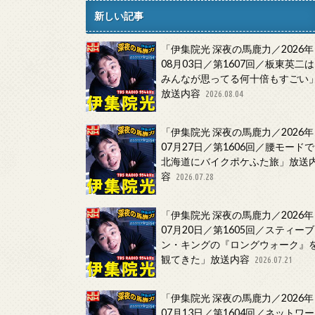
新しい記事
「伊集院光 深夜の馬鹿力／2026年
08月03日／第1607回／板東英二は
みんなが思ってる何十倍もすごい
放送内容
2026.08.04
「伊集院光 深夜の馬鹿力／2026年
07月27日／第1606回／腰モードで
北海道にバイクポケふた旅」放送
容
2026.07.28
「伊集院光 深夜の馬鹿力／2026年
07月20日／第1605回／スティーブ
ン・キングの『ロングウォーク』
観てきた」放送内容
2026.07.21
「伊集院光 深夜の馬鹿力／2026年
07月13日／第1604回／ネットワー