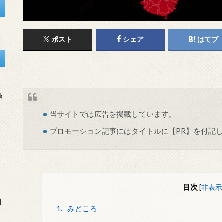
ポスト
シェア
はてブ
第
当サイトでは
広告
を掲載しています。
プロモーション記事にはタイトルに【PR】を付記
を
目次
[
非表示
刻
1.
みどころ