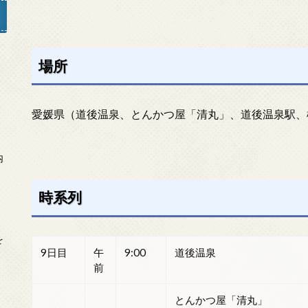
場所
」
愛媛県（道後温泉、とんかつ屋「清丸」、道後温泉駅、
内
時系列
を
9日目
午
9:00
道後温泉
前
とんかつ屋「清丸」