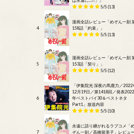
は永遠に…!!」」
5/5
(13)
漫画全話レビュー「めぞん一刻 
4
158話「約束」」
5/5
(13)
漫画全話レビュー「めぞん一刻 
5
153話「契り」」
5/5
(12)
「伊集院光 深夜の馬鹿力／2022
12月19日／第1418回／発表202
6
年ベストバイ30＆ベストネタ
Part1」放送内容
5/5
(10)
永遠に語り継がれるラブコメ「
7
ぞん一刻／高橋留美子」レビュ