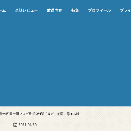
ーム
全話レビュー
放送内容
特集
プロフィール
プラ
めぞん一刻（漫画）
めぞん一刻（アニメ）
機動戦士ガンダム
ジョジョの奇妙な冒険 ダイヤモンド
寄生獣 セイの格率
この世の果てで恋を唄う少女YU-NO
この世の果てで恋を唄う少女YU-
江戸川乱歩の美女シリーズ＜中断＞
24 JAPAN＜中断＞
アメリカ横断ウルトラクイズ＜中断
稲垣早希のブログ旅＜中断＞
出川哲朗の充電させてもらえません
伊集院光 深夜の馬鹿力
ナインティナインのオールナイトニ
岡村隆史のオールナイトニッポン
ガンダム
めぞん一刻
バック・トゥ・ザ・フューチャー
は砕けない＜中断＞
NO（解説・考察）
＞
か？＜中断＞
ッポン
希の四国一周ブログ旅 第034話「皆ガ、ギ問に思エル味」」
2021.04.20