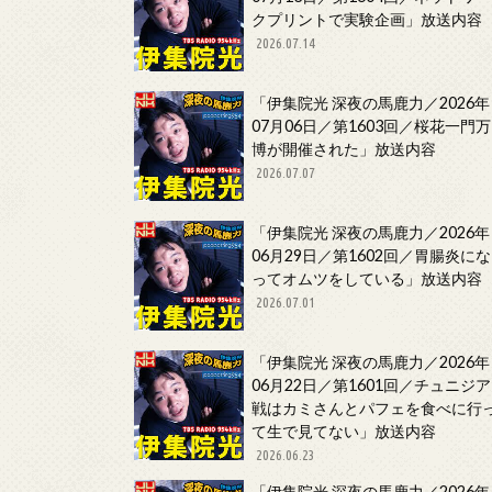
クプリントで実験企画」放送内容
2026.07.14
「伊集院光 深夜の馬鹿力／2026年
07月06日／第1603回／桜花一門万
博が開催された」放送内容
2026.07.07
「伊集院光 深夜の馬鹿力／2026年
06月29日／第1602回／胃腸炎にな
ってオムツをしている」放送内容
2026.07.01
「伊集院光 深夜の馬鹿力／2026年
06月22日／第1601回／チュニジア
戦はカミさんとパフェを食べに行
て生で見てない」放送内容
2026.06.23
「伊集院光 深夜の馬鹿力／2026年