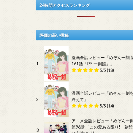
24時間アクセスランキング
評価の高い投稿
漫画全話レビュー「めぞん一刻 
1
161話「P.S.一刻館」」
5/5
(18)
漫画全話レビュー「めぞん一刻
2
終えて」
5/5
(14)
アニメ全話レビュー「めぞん一
第96話 「この愛ある限り!一刻館
3