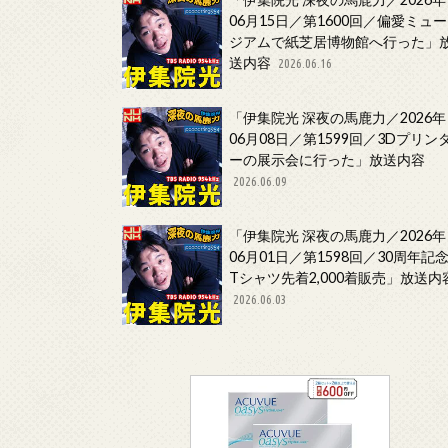
06月15日／第1600回／偏愛ミュー
ジアムで紙芝居博物館へ行った」
送内容
2026.06.16
「伊集院光 深夜の馬鹿力／2026年
06月08日／第1599回／3Dプリン
ーの展示会に行った」放送内容
2026.06.09
「伊集院光 深夜の馬鹿力／2026年
06月01日／第1598回／30周年記
Tシャツ先着2,000着販売」放送内
2026.06.03