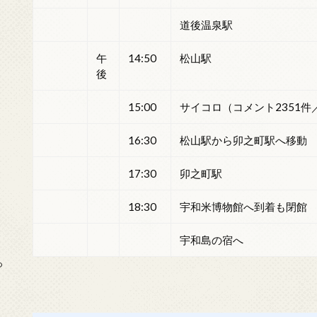
道後温泉駅
午
14:50
松山駅
後
15:00
サイコロ（コメント2351件
16:30
松山駅から卯之町駅へ移動
17:30
卯之町駅
18:30
宇和米博物館へ到着も閉館
宇和島の宿へ
っ