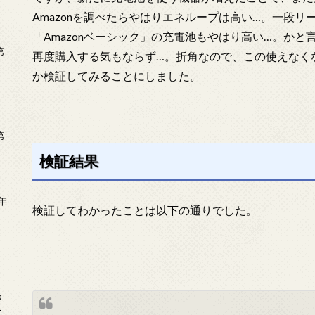
Amazonを調べたらやはりエネループは高い…。一段リー
「Amazonベーシック」の充電池もやはり高い…。かと言
第
再度購入する気もならず…。折角なので、この使えなく
か検証してみることにしました。
第
検証結果
年
検証してわかったことは以下の通りでした。
2
め
ー