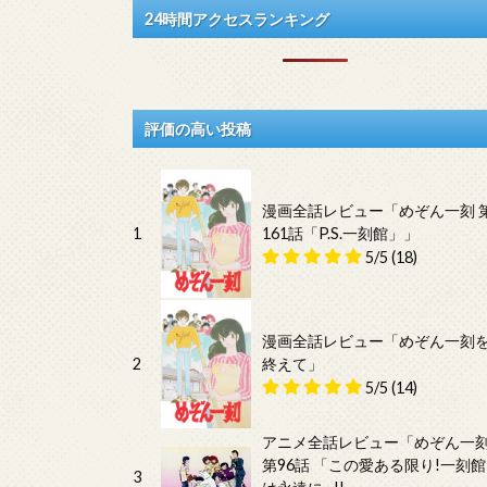
24時間アクセスランキング
評価の高い投稿
漫画全話レビュー「めぞん一刻 
1
161話「P.S.一刻館」」
5/5
(18)
漫画全話レビュー「めぞん一刻
2
終えて」
5/5
(14)
アニメ全話レビュー「めぞん一
第96話 「この愛ある限り!一刻館
3