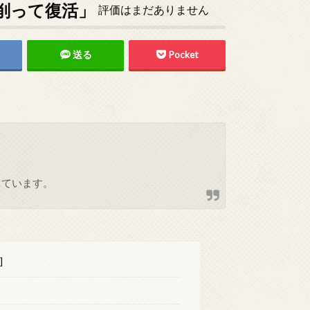
削って復活」
評価はまだありません
送る
Pocket
しています。
]