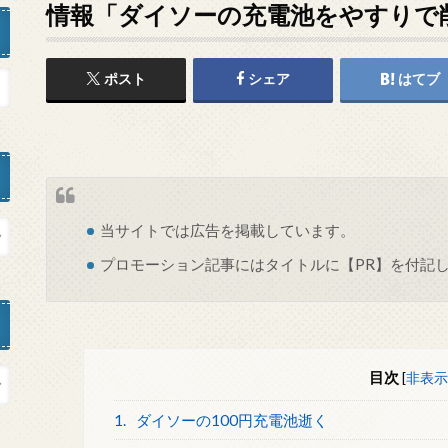
情報「ダイソーの充電池をやすりで
ポスト
シェア
はてブ
当サイトでは
広告
を掲載しています。
プロモーション記事にはタイトルに【PR】を付記
目次
[
非表示
1.
ダイソーの100円充電池逝く