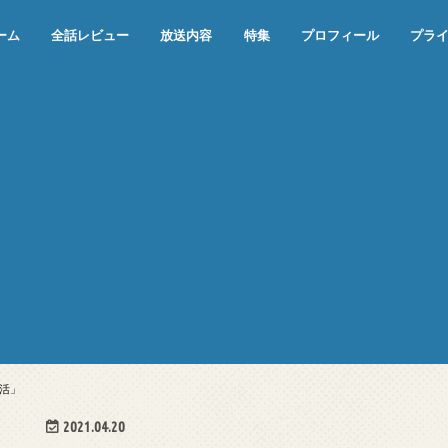
ーム
全話レビュー
放送内容
特集
プロフィール
プラ
めぞん一刻（漫画）
めぞん一刻（アニメ）
機動戦士ガンダム
ジョジョの奇妙な冒険 ダイヤモンド
寄生獣 セイの格率
この世の果てで恋を唄う少女YU-NO
この世の果てで恋を唄う少女YU-
江戸川乱歩の美女シリーズ＜中断＞
24 JAPAN＜中断＞
アメリカ横断ウルトラクイズ＜中断
稲垣早希のブログ旅＜中断＞
出川哲朗の充電させてもらえません
伊集院光 深夜の馬鹿力
ナインティナインのオールナイトニ
岡村隆史のオールナイトニッポン
ガンダム
めぞん一刻
バック・トゥ・ザ・フューチャー
は砕けない＜中断＞
NO（解説・考察）
＞
か？＜中断＞
ッポン
活」
2021.04.20