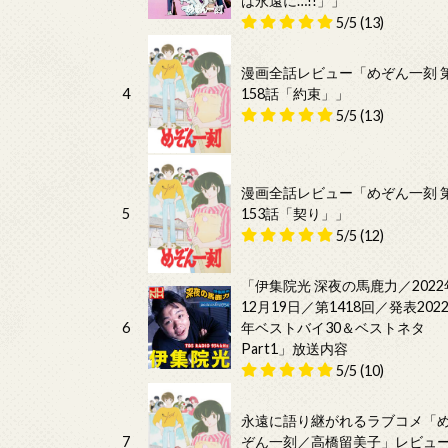
は永遠に…!!」」
5/5
(13)
漫画全話レビュー「めぞん一刻 
4
158話「約束」」
5/5
(13)
漫画全話レビュー「めぞん一刻 
5
153話「契り」」
5/5
(12)
「伊集院光 深夜の馬鹿力／2022
12月19日／第1418回／発表202
6
年ベストバイ30＆ベストネタ
Part1」放送内容
5/5
(10)
永遠に語り継がれるラブコメ「
7
ぞん一刻／高橋留美子」レビュ