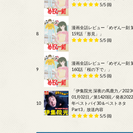
5/5
(8)
漫画全話レビュー「めぞん一刻 
8
159話「形見」」
5/5
(8)
漫画全話レビュー「めぞん一刻 
9
160話「桜の下で」」
5/5
(8)
「伊集院光 深夜の馬鹿力／2023
01月02日／第1420回／発表202
10
年ベストバイ30＆ベストネタ
Part3」放送内容
5/5
(8)