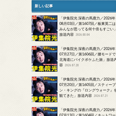
新しい記事
「伊集院光 深夜の馬鹿力／2026年
08月03日／第1607回／板東英二は
みんなが思ってる何十倍もすごい
放送内容
2026.08.04
「伊集院光 深夜の馬鹿力／2026年
07月27日／第1606回／腰モードで
北海道にバイクポケふた旅」放送
容
2026.07.28
「伊集院光 深夜の馬鹿力／2026年
07月20日／第1605回／スティーブ
ン・キングの『ロングウォーク』
観てきた」放送内容
2026.07.21
「伊集院光 深夜の馬鹿力／2026年
07月13日／第1604回／ネットワー