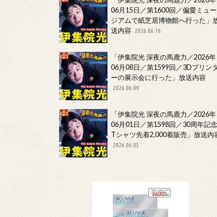
06月15日／第1600回／偏愛ミュー
ジアムで紙芝居博物館へ行った」
送内容
2026.06.16
「伊集院光 深夜の馬鹿力／2026年
06月08日／第1599回／3Dプリン
ーの展示会に行った」放送内容
2026.06.09
「伊集院光 深夜の馬鹿力／2026年
06月01日／第1598回／30周年記
Tシャツ先着2,000着販売」放送内
2026.06.03