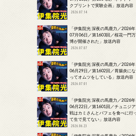
クプリントで実験企画」放送内容
2026.07.14
「伊集院光 深夜の馬鹿力／2026年
07月06日／第1603回／桜花一門万
博が開催された」放送内容
2026.07.07
「伊集院光 深夜の馬鹿力／2026年
06月29日／第1602回／胃腸炎にな
ってオムツをしている」放送内容
2026.07.01
「伊集院光 深夜の馬鹿力／2026年
06月22日／第1601回／チュニジア
戦はカミさんとパフェを食べに行
て生で見てない」放送内容
2026.06.23
「伊集院光 深夜の馬鹿力／2026年