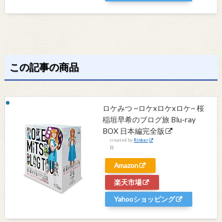
この記事の商品
ロケみつ ~ロケxロケxロケ~ 桜
稲垣早希のブログ旅 Blu-ray
BOX 日本編完全版
created by
Rinker
R
Amazon
楽天市場
Yahooショッピング