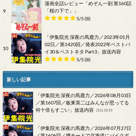
漫画全話レビュー「めぞん一刻 第160話
「桜の下で」」
9
5/5
(8)
「伊集院光 深夜の馬鹿力／2023年01月
02日／第1420回／発表2022年ベストバ
10
イ30＆ベストネタ Part3」放送内容
5/5
(8)
新しい記事
「伊集院光 深夜の馬鹿力／2026年08月03日
／第1607回／板東英二はみんなが思ってる
何十倍もすごい」放送内容
2026.08.04
「伊集院光 深夜の馬鹿力／2026年07月27日
／第1606回／腰モードで北海道にバイクポ