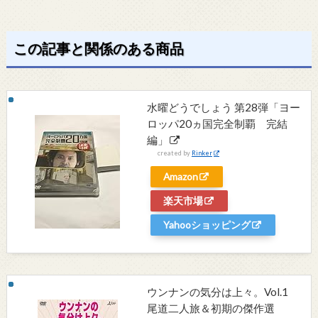
この記事と関係のある商品
水曜どうでしょう 第28弾「ヨー
ロッパ20ヵ国完全制覇 完結
編」
created by
Rinker
Amazon
楽天市場
Yahooショッピング
ウンナンの気分は上々。Vol.1
尾道二人旅＆初期の傑作選