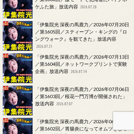
ケふた旅」放送内容
2026.07.28
「伊集院光 深夜の馬鹿力／2026年07月20日
／第1605回／スティーブン・キングの『ロ
ングウォーク』を観てきた」放送内容
2026.07.21
「伊集院光 深夜の馬鹿力／2026年07月13日
／第1604回／ネットワークプリントで実験
企画」放送内容
2026.07.14
「伊集院光 深夜の馬鹿力／2026年07月06日
／第1603回／桜花一門万博が開催された」
放送内容
2026.07.07
「伊集院光 深夜の馬鹿力／2026年06月29日
／第1602回／胃腸炎になってオムツをして