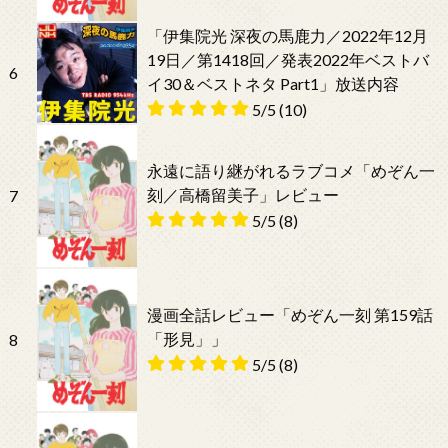
「伊集院光 深夜の馬鹿力／2022年12月
19日／第1418回／発表2022年ベストバ
6
イ30＆ベストネタ Part1」放送内容
5/5
(10)
永遠に語り継がれるラブコメ「めぞん一
刻／高橋留美子」レビュー
7
5/5
(8)
漫画全話レビュー「めぞん一刻 第159話
「形見」」
8
5/5
(8)