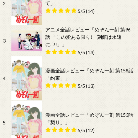
て」
2
5/5
(14)
アニメ全話レビュー「めぞん一刻 第96
話 「この愛ある限り!一刻館は永遠
3
に…!!」」
5/5
(13)
漫画全話レビュー「めぞん一刻 第158話
「約束」」
4
5/5
(13)
漫画全話レビュー「めぞん一刻 第153話
「契り」」
5
5/5
(12)