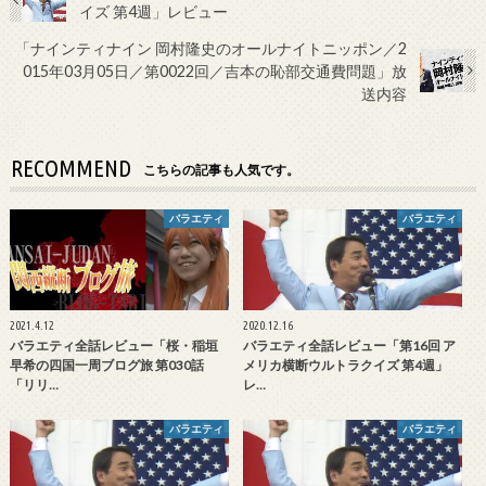
イズ 第4週」レビュー
「ナインティナイン 岡村隆史のオールナイトニッポン／2
015年03月05日／第0022回／吉本の恥部交通費問題」放
送内容
RECOMMEND
こちらの記事も人気です。
バラエティ
バラエティ
2021.4.12
2020.12.16
バラエティ全話レビュー「桜・稲垣
バラエティ全話レビュー「第16回 ア
早希の四国一周ブログ旅 第030話
メリカ横断ウルトラクイズ 第4週」
「リリ…
レ…
バラエティ
バラエティ