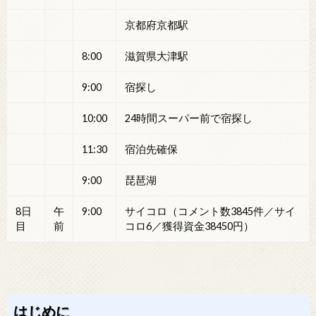
京都府京都駅
8:00
滋賀県大津駅
9:00
宿探し
10:00
24時間スーパー前で宿探し
11:30
宿泊先確保
9:00
琵琶湖
8日
午
9:00
サイコロ（コメント数3845件／サイ
目
前
コロ6／獲得資金38450円）
はじめに