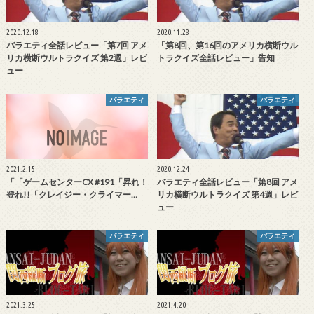
2020.12.18
2020.11.28
バラエティ全話レビュー「第7回 アメ
「第8回、第16回のアメリカ横断ウル
リカ横断ウルトラクイズ 第2週」レビ
トラクイズ全話レビュー」告知
ュー
バラエティ
バラエティ
2021.2.15
2020.12.24
「「ゲームセンターCX #191「昇れ！
バラエティ全話レビュー「第8回 アメ
登れ!!「クレイジー・クライマー…
リカ横断ウルトラクイズ 第4週」レビ
ュー
バラエティ
バラエティ
2021.3.25
2021.4.20