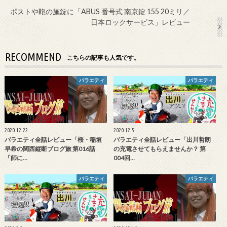
ポストや鞄の施錠に「ABUS 番号式 南京錠 155 20ミリ／
日本ロックサービス」レビュー
RECOMMEND
こちらの記事も人気です。
バラエティ
バラエティ
2020.12.22
2020.12.5
バラエティ全話レビュー「桜・稲垣
バラエティ全話レビュー「出川哲朗
早希の関西縦断ブログ旅 第016話
の充電させてもらえませんか？ 第
「師に…
004回…
バラエティ
バラエティ