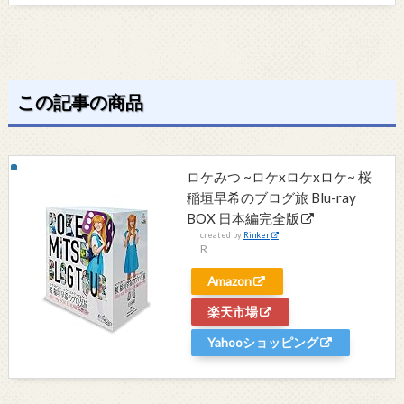
この記事の商品
ロケみつ ~ロケxロケxロケ~ 桜
稲垣早希のブログ旅 Blu-ray
BOX 日本編完全版
created by
Rinker
R
Amazon
楽天市場
Yahooショッピング