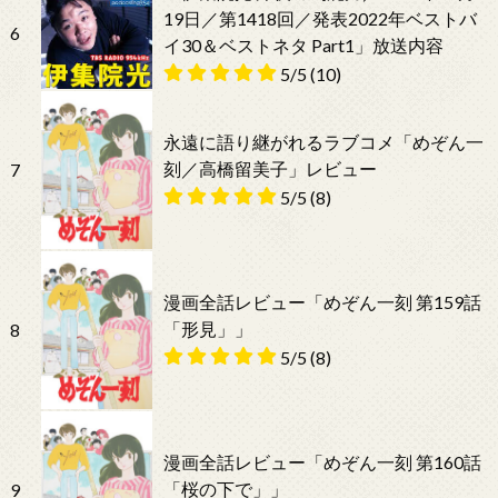
19日／第1418回／発表2022年ベストバ
6
イ30＆ベストネタ Part1」放送内容
5/5
(10)
永遠に語り継がれるラブコメ「めぞん一
刻／高橋留美子」レビュー
7
5/5
(8)
漫画全話レビュー「めぞん一刻 第159話
「形見」」
8
5/5
(8)
漫画全話レビュー「めぞん一刻 第160話
「桜の下で」」
9