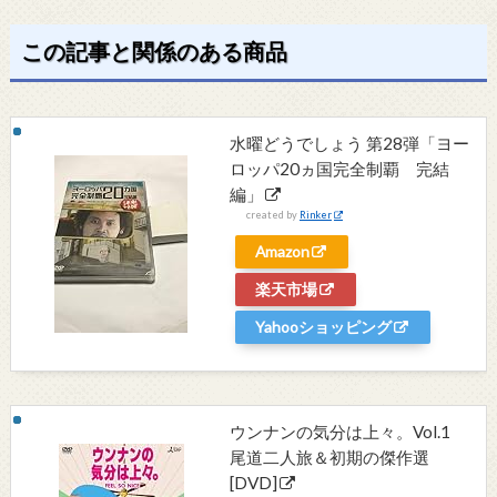
この記事と関係のある商品
水曜どうでしょう 第28弾「ヨー
ロッパ20ヵ国完全制覇 完結
編」
created by
Rinker
Amazon
楽天市場
Yahooショッピング
ウンナンの気分は上々。Vol.1
尾道二人旅＆初期の傑作選
[DVD]