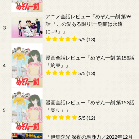
アニメ全話レビュー「めぞん一刻 第96
話 「この愛ある限り!一刻館は永遠
3
に…!!」」
5/5
(13)
漫画全話レビュー「めぞん一刻 第158話
「約束」」
4
5/5
(13)
漫画全話レビュー「めぞん一刻 第153話
「契り」」
5
5/5
(12)
「伊集院光 深夜の馬鹿力／2022年12月