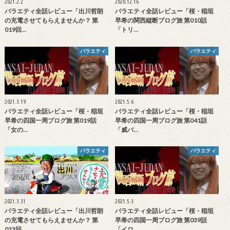
2021.2.2
2020.12.16
バラエティ全話レビュー「出川哲朗
バラエティ全話レビュー「桜・稲垣
の充電させてもらえませんか？ 第
早希の関西縦断ブログ旅 第010話
019回…
「トリ…
バラエティ
バラエティ
2021.3.19
2021.5.6
バラエティ全話レビュー「桜・稲垣
バラエティ全話レビュー「桜・稲垣
早希の四国一周ブログ旅 第019話
早希の四国一周ブログ旅 第041話
「女の…
「威バ…
バラエティ
バラエティ
2021.3.31
2021.5.3
バラエティ全話レビュー「出川哲朗
バラエティ全話レビュー「桜・稲垣
の充電させてもらえませんか？ 第
早希の四国一周ブログ旅 第039話
023回…
「イロ…