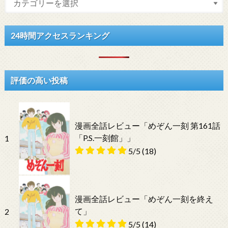
24時間アクセスランキング
評価の高い投稿
漫画全話レビュー「めぞん一刻 第161話
「P.S.一刻館」」
1
5/5
(18)
漫画全話レビュー「めぞん一刻を終え
て」
2
5/5
(14)