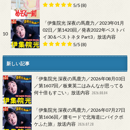
5/5
(8)
「伊集院光 深夜の馬鹿力／2023年01月
02日／第1420回／発表2022年ベストバ
10
イ30＆ベストネタ Part3」放送内容
5/5
(8)
新しい記事
「伊集院光 深夜の馬鹿力／2026年08月03日
／第1607回／板東英二はみんなが思ってる
何十倍もすごい」放送内容
2026.08.04
「伊集院光 深夜の馬鹿力／2026年07月27日
／第1606回／腰モードで北海道にバイクポ
ケふた旅」放送内容
2026.07.28