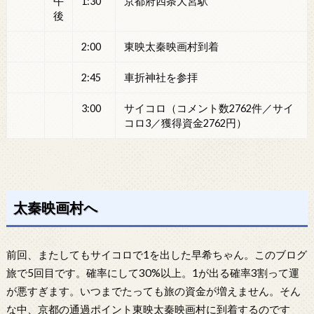
午
1:30
京都府四条大宮駅
後
2:00
東映太秦映画村到着
2:45
車折神社を参拝
3:00
サイコロ（コメント数2762件／サイ
コロ3／獲得資金2762円）
太秦映画村へ
前回、またしてもサイコロで1を出した早希ちゃん。このブログ
旅で5回目です。確率にして30%以上。1が出る確率3割って運
が悪すぎます。いつまでたっても旅の資金が増えません。そん
な中、京都の通過ポイント東映太秦映画村に到着するのです