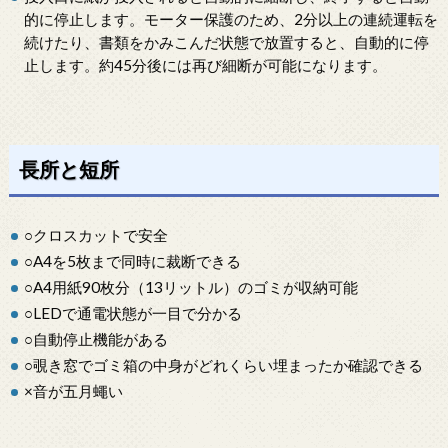
的に停止します。モーター保護のため、2分以上の連続運転を
続けたり、書類をかみこんだ状態で放置すると、自動的に停
止します。約45分後には再び細断が可能になります。
長所と短所
○クロスカットで安全
○A4を5枚まで同時に裁断できる
○A4用紙90枚分（13リットル）のゴミが収納可能
○LEDで通電状態が一目で分かる
○自動停止機能がある
○覗き窓でゴミ箱の中身がどれくらい埋まったか確認できる
×音が五月蠅い