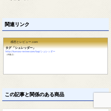
関連リンク
感想とレビュー.com
タグ 「シュレッダー」
http://kansou-review.com/tag/シュレッダー
（件数:2）
この記事と関係のある商品