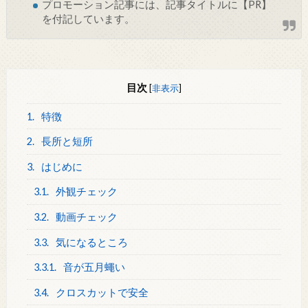
プロモーション記事には、記事タイトルに【PR】
を付記しています。
目次
[
非表示
]
1.
特徴
2.
長所と短所
3.
はじめに
3.1.
外観チェック
3.2.
動画チェック
3.3.
気になるところ
3.3.1.
音が五月蠅い
3.4.
クロスカットで安全