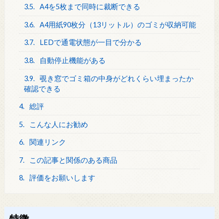
3.5.
A4を5枚まで同時に裁断できる
3.6.
A4用紙90枚分（13リットル）のゴミが収納可能
3.7.
LEDで通電状態が一目で分かる
3.8.
自動停止機能がある
3.9.
覗き窓でゴミ箱の中身がどれくらい埋まったか
確認できる
4.
総評
5.
こんな人にお勧め
6.
関連リンク
7.
この記事と関係のある商品
8.
評価をお願いします
特徴