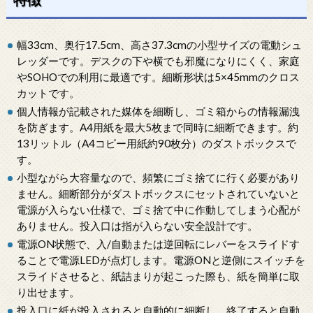
幅33cm、奥行17.5cm、高さ37.3cmの小型サイズの電動シュ
レッダーです。デスクの下や横でも邪魔になりにくく、家庭
やSOHOでの利用に最適です。細断形状は5×45mmのクロス
カットです。
個人情報が記載された媒体を細断し、ゴミ箱からの情報漏洩
を防ぎます。A4用紙を最大5枚まで同時に細断できます。約
13リットル（A4コピー用紙約90枚分）のダストボックスで
す。
小型ながら大容量なので、頻繁にゴミ捨てに行く必要があり
ません。細断部分がダストボックスにセットされていないと
電源が入らない仕様で、ゴミ捨て中に作動してしまう心配が
ありません。投入口は指が入らない安全設計です。
電源ON状態で、入/自動または逆回転にレバーをスライドす
ることで電源LEDが点灯します。電源ONと逆側にスイッチを
スライドさせると、紙詰まりが起こった際も、紙を簡単に取
り出せます。
投入口に紙が投入されると自動的に細断し、終了すると自動