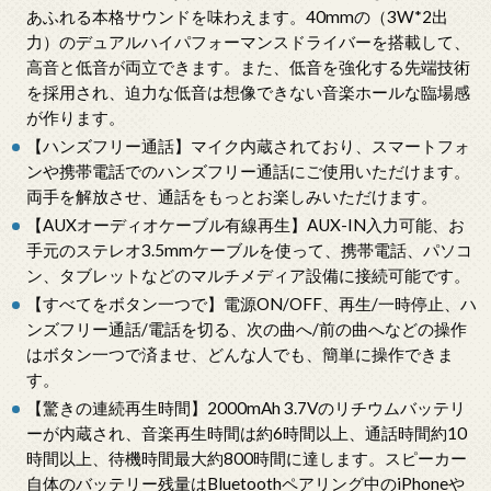
あふれる本格サウンドを味わえます。40mmの（3W*2出
力）のデュアルハイパフォーマンスドライバーを搭載して、
高音と低音が両立できます。また、低音を強化する先端技術
を採用され、迫力な低音は想像できない音楽ホールな臨場感
が作ります。
【ハンズフリー通話】マイク内蔵されており、スマートフォ
ンや携帯電話でのハンズフリー通話にご使用いただけます。
両手を解放させ、通話をもっとお楽しみいただけます。
【AUXオーディオケーブル有線再生】AUX-IN入力可能、お
手元のステレオ3.5mmケーブルを使って、携帯電話、パソコ
ン、タブレットなどのマルチメディア設備に接続可能です。
【すべてをボタン一つで】電源ON/OFF、再生/一時停止、ハ
ンズフリー通話/電話を切る、次の曲へ/前の曲へなどの操作
はボタン一つで済ませ、どんな人でも、簡単に操作できま
す。
【驚きの連続再生時間】2000mAh 3.7Vのリチウムバッテリ
ーが内蔵され、音楽再生時間は約6時間以上、通話時間約10
時間以上、待機時間最大約800時間に達します。スピーカー
自体のバッテリー残量はBluetoothペアリング中のiPhoneや