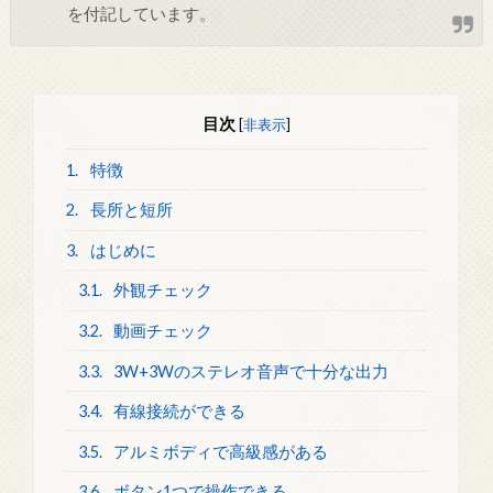
を付記しています。
目次
[
非表示
]
1.
特徴
2.
長所と短所
3.
はじめに
3.1.
外観チェック
3.2.
動画チェック
3.3.
3W+3Wのステレオ音声で十分な出力
3.4.
有線接続ができる
3.5.
アルミボディで高級感がある
3.6.
ボタン1つで操作できる