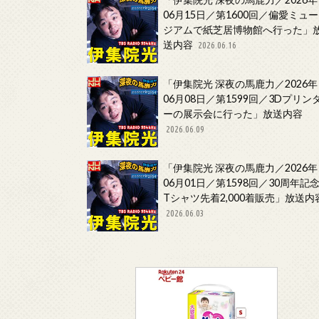
06月15日／第1600回／偏愛ミュー
ジアムで紙芝居博物館へ行った」
送内容
2026.06.16
「伊集院光 深夜の馬鹿力／2026年
06月08日／第1599回／3Dプリン
ーの展示会に行った」放送内容
2026.06.09
「伊集院光 深夜の馬鹿力／2026年
06月01日／第1598回／30周年記
Tシャツ先着2,000着販売」放送内
2026.06.03