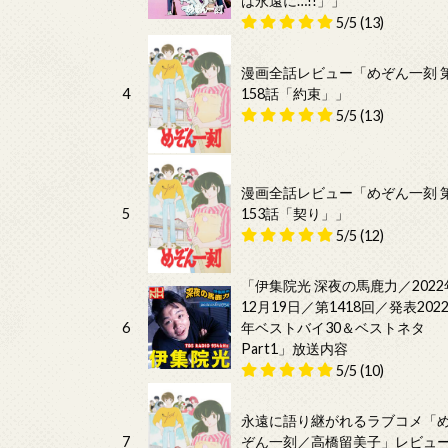
は永遠に…!!」」
5/5
(13)
漫画全話レビュー「めぞん一刻 
4
158話「約束」」
5/5
(13)
漫画全話レビュー「めぞん一刻 
5
153話「契り」」
5/5
(12)
「伊集院光 深夜の馬鹿力／2022
12月19日／第1418回／発表202
6
年ベストバイ30＆ベストネタ
Part1」放送内容
5/5
(10)
永遠に語り継がれるラブコメ「
7
ぞん一刻／高橋留美子」レビュ