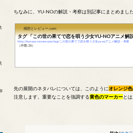
ちなみに、YU-NOの解説・考察は別記事にまとめまし
第
感想とレビュー.com
タグ 「この世の果てで恋を唄う少女YU-NOアニメ解
http://kansou-review.com/tag/この世の果てで恋を唄う少女yu-noアニメ解説・考察
（件数:26）
第
先の展開のネタバレについては、このように
オレンジ色
年
注意します。重要なことを強調する
黄色のマーカー
とは
2