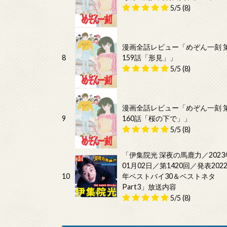
5/5
(8)
漫画全話レビュー「めぞん一刻 
8
159話「形見」」
5/5
(8)
漫画全話レビュー「めぞん一刻 
9
160話「桜の下で」」
5/5
(8)
「伊集院光 深夜の馬鹿力／2023
01月02日／第1420回／発表202
10
年ベストバイ30＆ベストネタ
Part3」放送内容
5/5
(8)