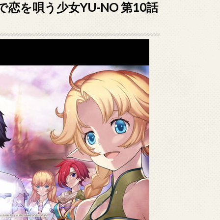
を唄う少女YU-NO 第10話