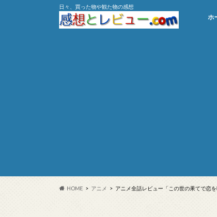
日々、買った物や観た物の感想
ホ
HOME
アニメ
アニメ全話レビュー「この世の果てで恋を唄