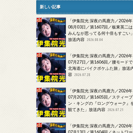
新しい記事
「伊集院光 深夜の馬鹿力／2026年
08月03日／第1607回／板東英二は
みんなが思ってる何十倍もすごい
放送内容
2026.08.04
「伊集院光 深夜の馬鹿力／2026年
07月27日／第1606回／腰モードで
北海道にバイクポケふた旅」放送
容
2026.07.28
「伊集院光 深夜の馬鹿力／2026年
07月20日／第1605回／スティーブ
ン・キングの『ロングウォーク』
観てきた」放送内容
2026.07.21
「伊集院光 深夜の馬鹿力／2026年
07月13日／第1604回／ネットワー