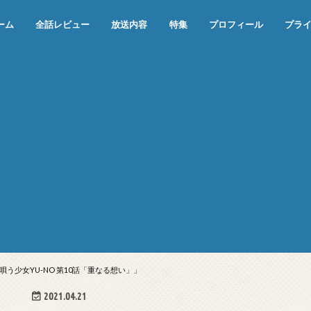
ーム
全話レビュー
放送内容
特集
プロフィール
プラ
めぞん一刻（漫画）
めぞん一刻（アニメ）
機動戦士ガンダム
ジョジョの奇妙な冒険 ダイヤモンド
寄生獣 セイの格率
この世の果てで恋を唄う少女YU-NO
この世の果てで恋を唄う少女YU-
江戸川乱歩の美女シリーズ＜中断＞
24 JAPAN＜中断＞
アメリカ横断ウルトラクイズ＜中断
稲垣早希のブログ旅＜中断＞
出川哲朗の充電させてもらえません
伊集院光 深夜の馬鹿力
ナインティナインのオールナイトニ
岡村隆史のオールナイトニッポン
ガンダム
めぞん一刻
バック・トゥ・ザ・フューチャー
は砕けない＜中断＞
NO（解説・考察）
＞
か？＜中断＞
ッポン
う少女YU-NO 第10話「重なる想い」」
2021.04.21