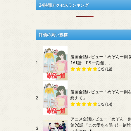
24時間アクセスランキング
評価の高い投稿
漫画全話レビュー「めぞん一刻 
1
161話「P.S.一刻館」」
5/5
(18)
漫画全話レビュー「めぞん一刻
2
終えて」
5/5
(14)
アニメ全話レビュー「めぞん一
第96話 「この愛ある限り!一刻館
3