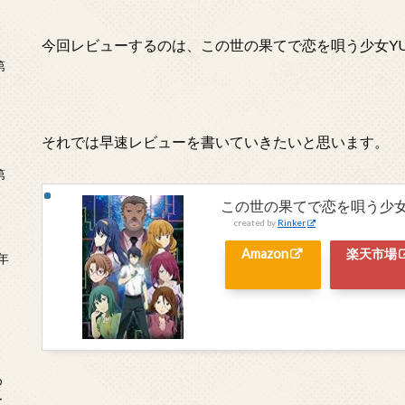
今回レビューするのは、この世の果てで恋を唄う少女YU
第
それでは早速レビューを書いていきたいと思います。
第
この世の果てで恋を唄う少女YU-N
created by
Rinker
Amazon
楽天市場
年
2
め
ー