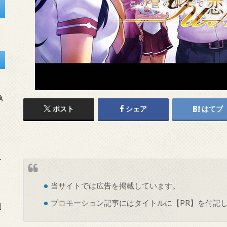
第
ポスト
シェア
はてブ
を
当サイトでは
広告
を掲載しています。
プロモーション記事にはタイトルに【PR】を付記
刻