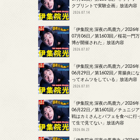
クプリントで実験企画」放送内容
2026.07.14
「伊集院光 深夜の馬鹿力／2026年
07月06日／第1603回／桜花一門万
博が開催された」放送内容
2026.07.07
「伊集院光 深夜の馬鹿力／2026年
06月29日／第1602回／胃腸炎にな
ってオムツをしている」放送内容
2026.07.01
「伊集院光 深夜の馬鹿力／2026年
06月22日／第1601回／チュニジア
戦はカミさんとパフェを食べに行
て生で見てない」放送内容
2026.06.23
「伊集院光 深夜の馬鹿力／2026年