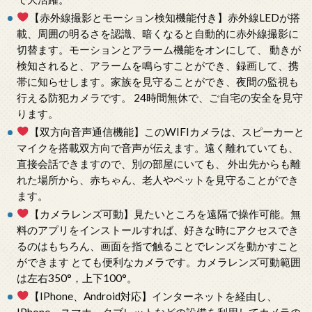
【赤外線撮影とモーション検知機能付き】赤外線LEDが搭
載、周囲の明るさを認識、暗くなると自動的に赤外線撮影に
切替ます。モーションとアラーム機能をオンにして、 動きが
検知されると、アラームを鳴らすことができ、録画して、携
帯に知らせします。家族を見守ることができ、夜間の監視も
行える防犯カメラです。 24時間無休で、ご自宅の安全を見守
ります。
【双方向音声通信機能】このWIFIカメラは、スピーカーと
マイクを搭載双方向で音声が伝えます。遠く離れていても、
直接会話できますので、別の部屋にいても、 外出先からも離
れた場所から、赤ちゃん、老人やペットを見守ることができ
ます。
【カメラレンズ可動】見たいところを遠隔で操作可能。無
料のアプリをインストールすれば、好きな時にアクセスでき
るのはもちろん、画面を指で触ることでレンズを動かすこと
ができます とても便利なカメラです。カメラレンズ可動範囲
は左右350°，上下100°。
【IPhone、Android対応】インターネットを経由し、
IPhone、スマホ、タブレットなどの設備を利用してカメラの