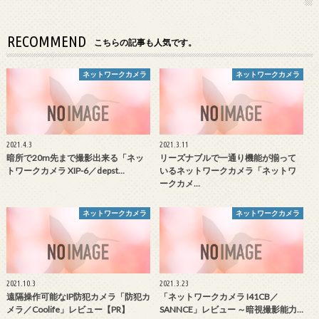
RECOMMEND
こちらの記事も人気です。
ネットワークカメラ
ネットワークカメラ
2021.4.3
2021.3.11
暗所で20m先まで撮影出来る「ネッ
リーズナブルで一通り機能が揃って
トワークカメラ XIP-6／depst…
いるネットワークカメラ「ネットワ
ークカメ…
ネットワークカメラ
ネットワークカメラ
2021.10.3
2021.3.23
遠隔操作可能なIP防犯カメラ「防犯カ
「ネットワークカメラ I41CB／
メラ／Coolife」レビュー【PR】
SANNCE」レビュー ～暗視撮影能力…