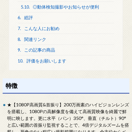
5.10.
◎動体検知撮影やお知らせが便利
6.
総評
7.
こんな人にお勧め
8.
関連リンク
9.
この記事の商品
10.
評価をお願いします
特徴
★【1080P高画質&首振り】200万画素のハイビジョンレンズ
を搭載し、1080Pの高解像度を備えて高画質映像を綺麗で鮮
明に映します。更に水平（パン）350°、垂直（チルト）90°
と広い範囲の首振り監視することで、4倍デジタルズームを搭
載し、死角のない程広い撮影範囲になります。全方位からベ