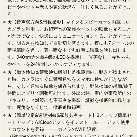
ビーやペットや老人や家の状況を、詳しく見ることができま
る！
★【音声双方向&暗視撮影】マイク＆スピーカーを内蔵した
カメラを利用し、お留守番の家族やペットの映像を見ること
がだけでなく、快適にコミュニケーションすることができま
す。明るさを検知して自動切り替えます。夜にも7メートルの
暗視範囲を達し、真っ暗な中でも鮮明に映像を映し出しま
す。940nm赤外線4個のLEDを採用し、光害なし、赤ちゃん
やペットを24時間しっかりケアできます。
★【動体検知＆警報通知機能】監視範囲内、動きが検出され
た時、カメラはすぐに警報通知をスマホに通知が届きなが
ら、そして通知＆映像を保存られます。動体検知の起動/終了
時間にアプリで調整可能です。外出の時、室内や事務所内の
セキュリティ対策にも不審者を撮影、証拠を徹底的に残りま
す。死角をなくして、徹底追跡録画！
★【簡単設定&遠隔制御&家族共有モード】3ステップ簡単セ
ットアップ：AJCloudアプリをインストールーーアプリ使用
アカウントを登録ーーーカメラのWIFI設置。
（iPhone/Android）/タブレットでカメラのアルタイムビデオ