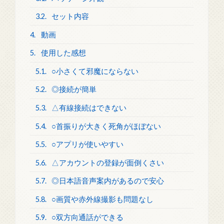
3.2.
セット内容
4.
動画
5.
使用した感想
5.1.
○小さくて邪魔にならない
5.2.
◎接続が簡単
5.3.
△有線接続はできない
5.4.
○首振りが大きく死角がほぼない
5.5.
○アプリが使いやすい
5.6.
△アカウントの登録が面倒くさい
5.7.
◎日本語音声案内があるので安心
5.8.
○画質や赤外線撮影も問題なし
5.9.
○双方向通話ができる