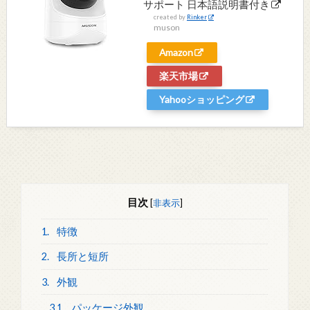
サポート 日本語説明書付き
created by
Rinker
muson
Amazon
楽天市場
Yahooショッピング
目次
[
非表示
]
1.
特徴
2.
長所と短所
3.
外観
3.1.
パッケージ外観