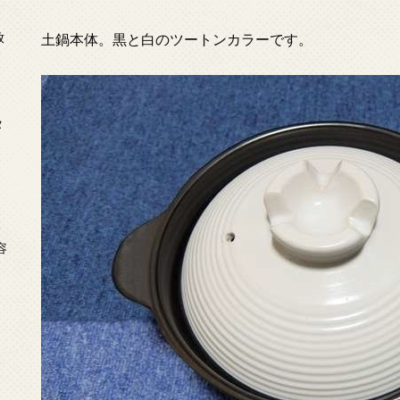
放
土鍋本体。黒と白のツートンカラーです。
タ
念
容