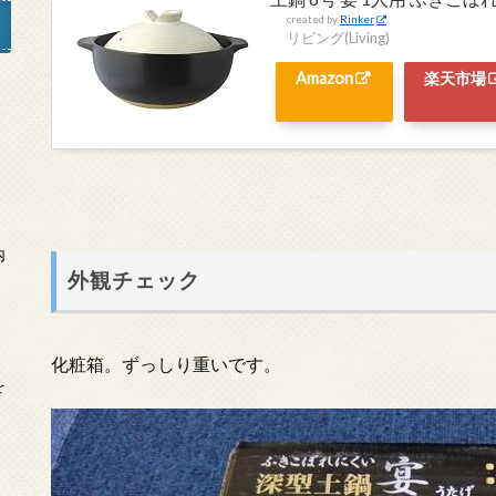
created by
Rinker
リビング(Living)
Amazon
楽天市場
」
内
外観チェック
化粧箱。ずっしり重いです。
を