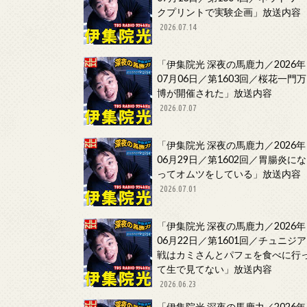
クプリントで実験企画」放送内容
2026.07.14
「伊集院光 深夜の馬鹿力／2026年
07月06日／第1603回／桜花一門万
博が開催された」放送内容
2026.07.07
「伊集院光 深夜の馬鹿力／2026年
06月29日／第1602回／胃腸炎にな
ってオムツをしている」放送内容
2026.07.01
「伊集院光 深夜の馬鹿力／2026年
06月22日／第1601回／チュニジア
戦はカミさんとパフェを食べに行
て生で見てない」放送内容
2026.06.23
「伊集院光 深夜の馬鹿力／2026年