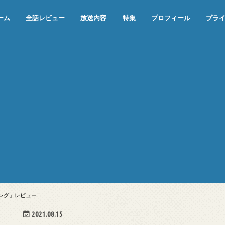
ーム
全話レビュー
放送内容
特集
プロフィール
プラ
めぞん一刻（漫画）
めぞん一刻（アニメ）
機動戦士ガンダム
ジョジョの奇妙な冒険 ダイヤモンド
寄生獣 セイの格率
この世の果てで恋を唄う少女YU-NO
この世の果てで恋を唄う少女YU-
江戸川乱歩の美女シリーズ＜中断＞
24 JAPAN＜中断＞
アメリカ横断ウルトラクイズ＜中断
稲垣早希のブログ旅＜中断＞
出川哲朗の充電させてもらえません
伊集院光 深夜の馬鹿力
ナインティナインのオールナイトニ
岡村隆史のオールナイトニッポン
ガンダム
めぞん一刻
バック・トゥ・ザ・フューチャー
は砕けない＜中断＞
NO（解説・考察）
＞
か？＜中断＞
ッポン
ング」レビュー
2021.08.15