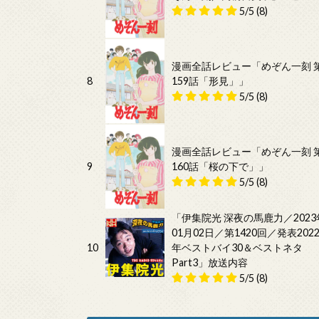
5/5
(8)
漫画全話レビュー「めぞん一刻 
8
159話「形見」」
5/5
(8)
漫画全話レビュー「めぞん一刻 
9
160話「桜の下で」」
5/5
(8)
「伊集院光 深夜の馬鹿力／2023
01月02日／第1420回／発表202
10
年ベストバイ30＆ベストネタ
Part3」放送内容
5/5
(8)