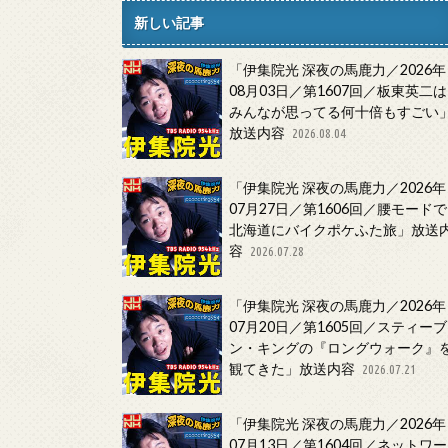
新しい記事
「伊集院光 深夜の馬鹿力／2026年
08月03日／第1607回／板東英二は
みんなが思ってる何十倍もすごい
放送内容
2026.08.04
「伊集院光 深夜の馬鹿力／2026年
07月27日／第1606回／腰モードで
北海道にバイクポケふた旅」放送
容
2026.07.28
「伊集院光 深夜の馬鹿力／2026年
07月20日／第1605回／スティーブ
ン・キングの『ロングウォーク』
観てきた」放送内容
2026.07.21
「伊集院光 深夜の馬鹿力／2026年
07月13日／第1604回／ネットワー