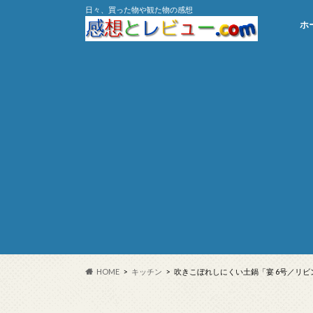
日々、買った物や観た物の感想
ホ
HOME
キッチン
吹きこぼれしにくい土鍋「宴 6号／リビ