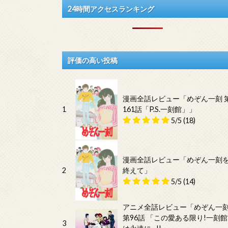
24時間アクセスランキング
評価の高い投稿
漫画全話レビュー「めぞん一刻 
1
161話「P.S.一刻館」」
5/5
(18)
漫画全話レビュー「めぞん一刻
2
終えて」
5/5
(14)
アニメ全話レビュー「めぞん一
第96話 「この愛ある限り!一刻館
3