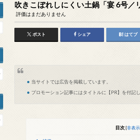
吹きこぼれしにくい土鍋「宴 6号／
評価はまだありません
ポスト
シェア
はてブ
当サイトでは
広告
を掲載しています。
プロモーション記事にはタイトルに【PR】を付記
目次
[
非表示