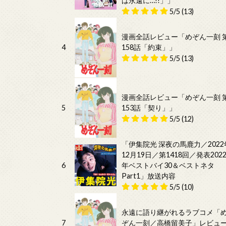
は永遠に…!!」」
5/5
(13)
漫画全話レビュー「めぞん一刻 
4
158話「約束」」
5/5
(13)
漫画全話レビュー「めぞん一刻 
5
153話「契り」」
5/5
(12)
「伊集院光 深夜の馬鹿力／2022
12月19日／第1418回／発表202
6
年ベストバイ30＆ベストネタ
Part1」放送内容
5/5
(10)
永遠に語り継がれるラブコメ「
7
ぞん一刻／高橋留美子」レビュ