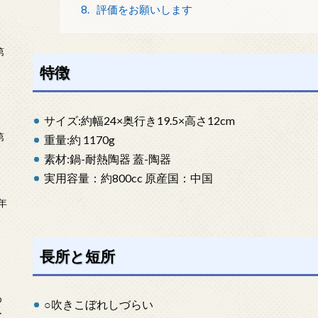
8.
評価をお願いします
第
特徴
サイズ:約幅24×奥行き19.5×高さ12cm
第
重量:約 1170g
素材:鍋-耐熱陶器 蓋-陶器
実用容量：約800cc 原産国：中国
年
2
長所と短所
め
○吹きこぼれしづらい
ー