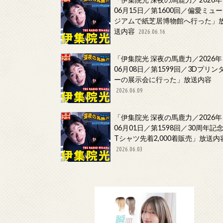
06月15日／第1600回／偏愛ミュー
ジアムで紙芝居博物館へ行った」
送内容
2026.06.16
「伊集院光 深夜の馬鹿力／2026年
06月08日／第1599回／3Dプリン
ーの展示会に行った」放送内容
2026.06.09
「伊集院光 深夜の馬鹿力／2026年
06月01日／第1598回／30周年記
Tシャツ先着2,000着販売」放送内
2026.06.03