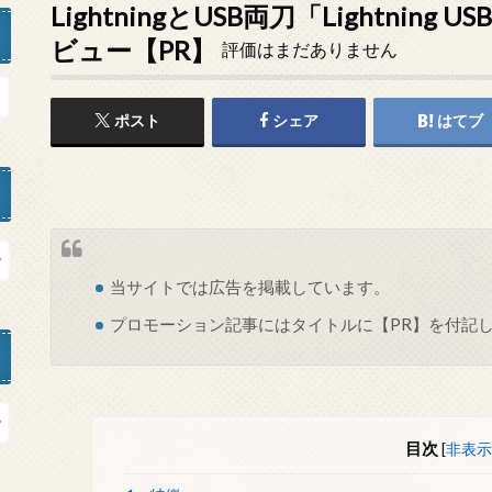
LightningとUSB両刀「Lightning
ビュー【PR】
評価はまだありません
ポスト
シェア
はてブ
当サイトでは
広告
を掲載しています。
プロモーション記事にはタイトルに【PR】を付記
目次
[
非表示