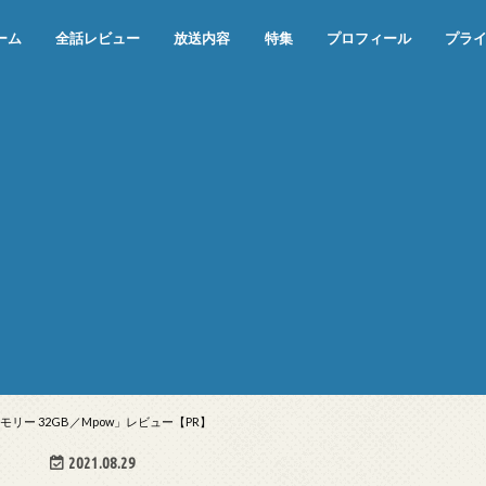
ーム
全話レビュー
放送内容
特集
プロフィール
プラ
めぞん一刻（漫画）
めぞん一刻（アニメ）
機動戦士ガンダム
ジョジョの奇妙な冒険 ダイヤモンド
寄生獣 セイの格率
この世の果てで恋を唄う少女YU-NO
この世の果てで恋を唄う少女YU-
江戸川乱歩の美女シリーズ＜中断＞
24 JAPAN＜中断＞
アメリカ横断ウルトラクイズ＜中断
稲垣早希のブログ旅＜中断＞
出川哲朗の充電させてもらえません
伊集院光 深夜の馬鹿力
ナインティナインのオールナイトニ
岡村隆史のオールナイトニッポン
ガンダム
めぞん一刻
バック・トゥ・ザ・フューチャー
は砕けない＜中断＞
NO（解説・考察）
＞
か？＜中断＞
ッポン
USBメモリー 32GB／Mpow」レビュー【PR】
2021.08.29