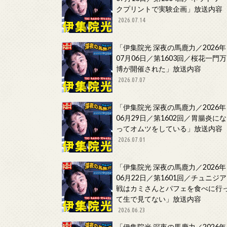
クプリントで実験企画」放送内容
2026.07.14
「伊集院光 深夜の馬鹿力／2026年
07月06日／第1603回／桜花一門万
博が開催された」放送内容
2026.07.07
「伊集院光 深夜の馬鹿力／2026年
06月29日／第1602回／胃腸炎にな
ってオムツをしている」放送内容
2026.07.01
「伊集院光 深夜の馬鹿力／2026年
06月22日／第1601回／チュニジア
戦はカミさんとパフェを食べに行
て生で見てない」放送内容
2026.06.23
「伊集院光 深夜の馬鹿力／2026年