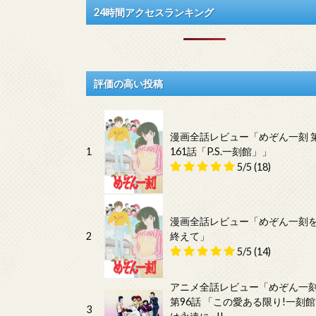
24時間アクセスランキング
評価の高い投稿
漫画全話レビュー「めぞん一刻 
1
161話「P.S.一刻館」」
5/5
(18)
漫画全話レビュー「めぞん一刻
2
終えて」
5/5
(14)
アニメ全話レビュー「めぞん一
第96話 「この愛ある限り!一刻館
3