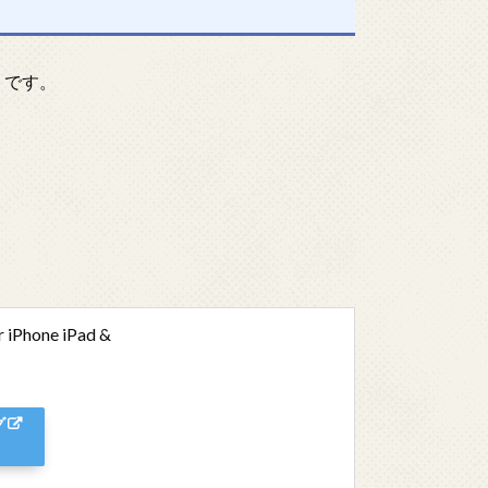
リです。
Phone iPad &
グ