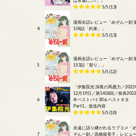
は永遠に…!!」」
5/5
(13)
漫画全話レビュー「めぞん一刻 
4
158話「約束」」
5/5
(13)
漫画全話レビュー「めぞん一刻 
5
153話「契り」」
5/5
(12)
「伊集院光 深夜の馬鹿力／2022
12月19日／第1418回／発表202
6
年ベストバイ30＆ベストネタ
Part1」放送内容
5/5
(10)
永遠に語り継がれるラブコメ「
7
ぞん一刻／高橋留美子」レビュ