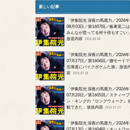
新しい記事
「伊集院光 深夜の馬鹿力／2026年
08月03日／第1607回／板東英二は
みんなが思ってる何十倍もすごい
放送内容
2026.08.04
「伊集院光 深夜の馬鹿力／2026年
07月27日／第1606回／腰モードで
北海道にバイクポケふた旅」放送
容
2026.07.28
「伊集院光 深夜の馬鹿力／2026年
07月20日／第1605回／スティーブ
ン・キングの『ロングウォーク』
観てきた」放送内容
2026.07.21
「伊集院光 深夜の馬鹿力／2026年
07月13日／第1604回／ネットワー