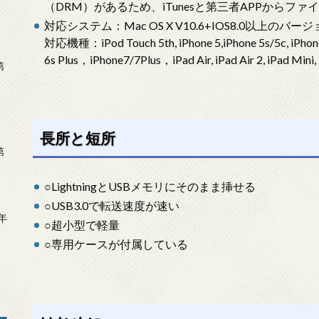
（DRM）があるため、iTunesと第三者APPから
対応システム：Mac OS X V10.6+IOS8.0以上のバージョン；Wi
対応機種：iPod Touch 5th, iPhone 5,iPhone 5s/5c, iPhone 6 
6s Plus，iPhone7/7Plus，iPad Air, iPad Air 2, iPad Mini,
第
長所と短所
第
○LightningとUSBメモリにそのまま挿せる
○USB3.0で転送速度が速い
年
○超小型で軽量
2
○専用ケースが付属している