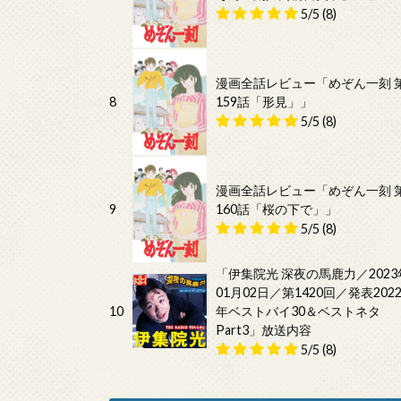
5/5
(8)
漫画全話レビュー「めぞん一刻 
8
159話「形見」」
5/5
(8)
漫画全話レビュー「めぞん一刻 
9
160話「桜の下で」」
5/5
(8)
「伊集院光 深夜の馬鹿力／2023
01月02日／第1420回／発表202
10
年ベストバイ30＆ベストネタ
Part3」放送内容
5/5
(8)