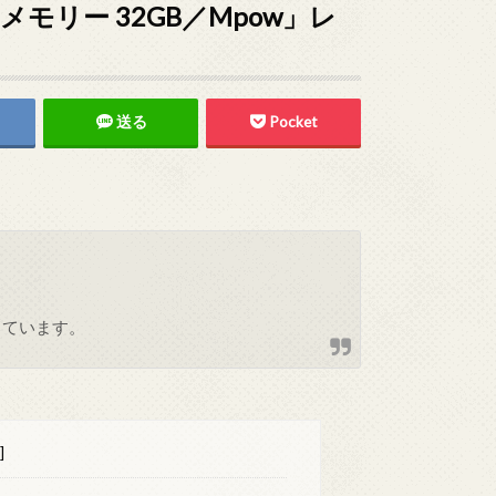
 USBメモリー 32GB／Mpow」レ
送る
Pocket
しています。
]