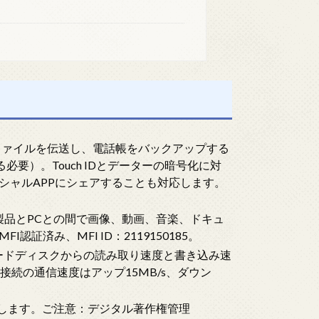
デイアファイルを伝送し、電話帳をバックアップする
る必要）。Touch IDとデーターの暗号化に対
シャルAPPにシェアすることも対応します。
ple製品とPCとの間で画像、動画、音楽、ドキュ
証済み、MFI ID：2119150185。
ハードディスクからの読み取り速度と書き込み速
ing接続の通信速度はアップ15MB/s、ダウン
を解放します。ご注意：デジタル著作権管理