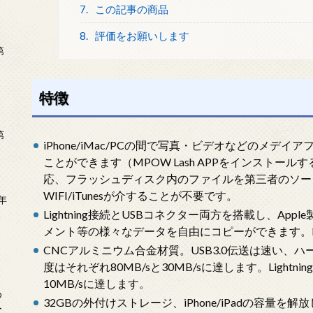
7.
この記事の商品
8.
評価をお願いします
第
特徴
第
iPhone/iMac/PCの間で写真・ビデオなどのメ
ことができます（MPOW Lash APPをインストールす
応、フラッシュディスク内のファイルを第三者のソー
WIFI/iTunesが介することが不要です。
年
Lightning接続とUSBコネクター両方を搭載し、Ap
2
メント等の様々なデータを自由にコピーができます。MFI認
CNCアルミニウム合金材質。USB3.0伝送は速い、
度はそれぞれ80MB/sと30MB/sに達します。Lightn
10MB/sに達します。
め
32GBの外付けストレージ、iPhone/iPadの容量
ー