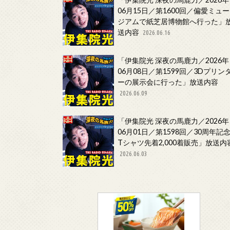
06月15日／第1600回／偏愛ミュー
ジアムで紙芝居博物館へ行った」
送内容
2026.06.16
「伊集院光 深夜の馬鹿力／2026年
06月08日／第1599回／3Dプリン
ーの展示会に行った」放送内容
2026.06.09
「伊集院光 深夜の馬鹿力／2026年
06月01日／第1598回／30周年記
Tシャツ先着2,000着販売」放送内
2026.06.03