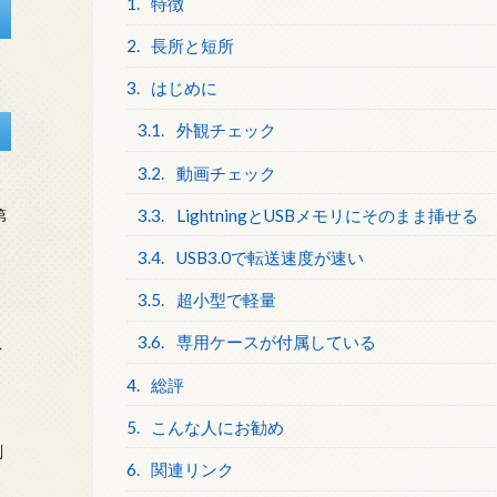
1.
特徴
2.
長所と短所
3.
はじめに
3.1.
外観チェック
3.2.
動画チェック
3.3.
LightningとUSBメモリにそのまま挿せる
第
3.4.
USB3.0で転送速度が速い
3.5.
超小型で軽量
3.6.
専用ケースが付属している
を
4.
総評
5.
こんな人にお勧め
刻
6.
関連リンク