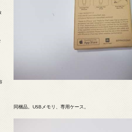
放
タ
念
容
同梱品。USBメモリ、専用ケース。