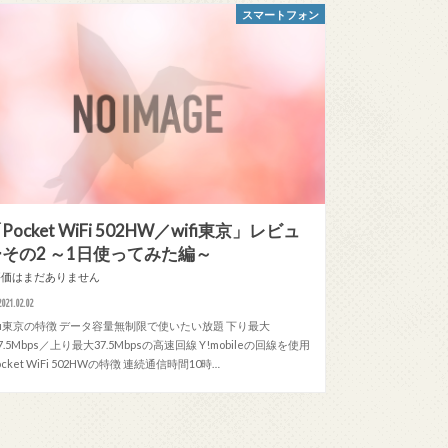
スマートフォン
Pocket WiFi 502HW／wifi東京」レビュ
ーその2 ～1日使ってみた編～
評価はまだありません
2021.02.02
ifi東京の特徴 データ容量無制限で使いたい放題 下り最大
87.5Mbps／上り最大37.5Mbpsの高速回線 Y!mobileの回線を使用
ocket WiFi 502HWの特徴 連続通信時間10時…