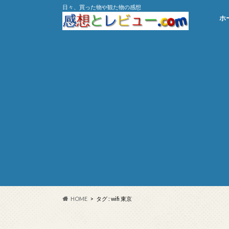
日々、買った物や観た物の感想
ホ
HOME
タグ : wifi 東京