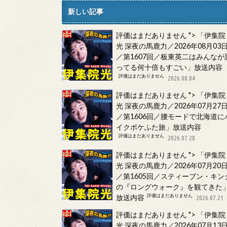
新しい記事
評価はまだありません
">
「伊集院
光 深夜の馬鹿力／2026年08月03
／第1607回／板東英二はみんなが
ってる何十倍もすごい」放送内容
評価はまだありません
2026.08.04
評価はまだありません
">
「伊集院
光 深夜の馬鹿力／2026年07月27
／第1606回／腰モードで北海道に
イクポケふた旅」放送内容
評価はまだありません
2026.07.28
評価はまだありません
">
「伊集院
光 深夜の馬鹿力／2026年07月20
／第1605回／スティーブン・キン
の『ロングウォーク』を観てきた
評価はまだありません
放送内容
2026.07.21
評価はまだありません
">
「伊集院
光 深夜の馬鹿力／2026年07月13