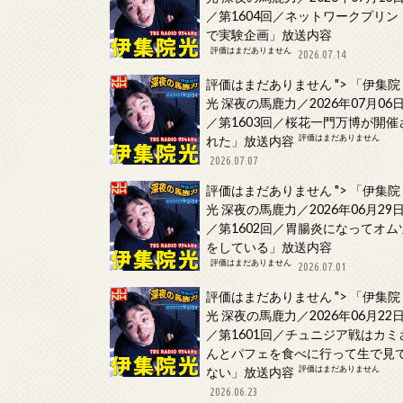
／第1604回／ネットワークプリン
で実験企画」放送内容
評価はまだありません
2026.07.14
評価はまだありません
">
「伊集院
光 深夜の馬鹿力／2026年07月06
／第1603回／桜花一門万博が開催
評価はまだありません
れた」放送内容
2026.07.07
評価はまだありません
">
「伊集院
光 深夜の馬鹿力／2026年06月29
／第1602回／胃腸炎になってオム
をしている」放送内容
評価はまだありません
2026.07.01
評価はまだありません
">
「伊集院
光 深夜の馬鹿力／2026年06月22
／第1601回／チュニジア戦はカミ
んとパフェを食べに行って生で見
評価はまだありません
ない」放送内容
2026.06.23