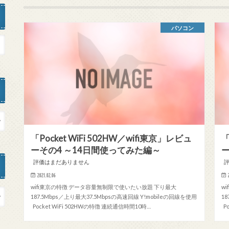
パソコン
「Pocket WiFi 502HW／wifi東京」レビュ
「
ーその4 ～14日間使ってみた編～
評価はまだありません
2021.02.06
wifi東京の特徴 データ容量無制限で使いたい放題 下り最大
w
187.5Mbps／上り最大37.5Mbpsの高速回線 Y!mobileの回線を使用
1
Pocket WiFi 502HWの特徴 連続通信時間10時…
P