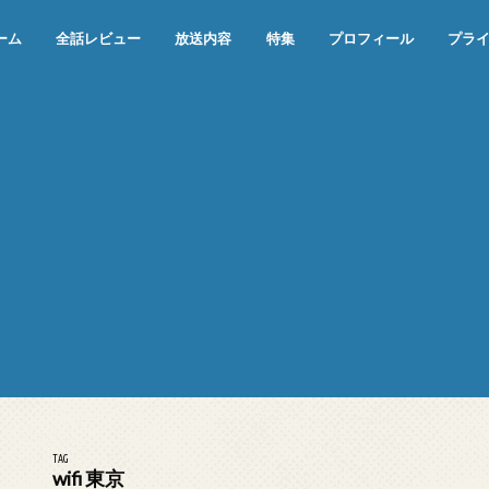
ーム
全話レビュー
放送内容
特集
プロフィール
プラ
めぞん一刻（漫画）
めぞん一刻（アニメ）
機動戦士ガンダム
ジョジョの奇妙な冒険 ダイヤモンド
寄生獣 セイの格率
この世の果てで恋を唄う少女YU-NO
この世の果てで恋を唄う少女YU-
江戸川乱歩の美女シリーズ＜中断＞
24 JAPAN＜中断＞
アメリカ横断ウルトラクイズ＜中断
稲垣早希のブログ旅＜中断＞
出川哲朗の充電させてもらえません
伊集院光 深夜の馬鹿力
ナインティナインのオールナイトニ
岡村隆史のオールナイトニッポン
ガンダム
めぞん一刻
バック・トゥ・ザ・フューチャー
は砕けない＜中断＞
NO（解説・考察）
＞
か？＜中断＞
ッポン
TAG
wifi 東京