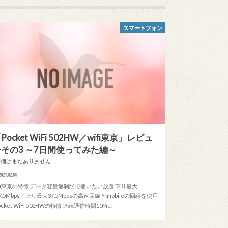
スマートフォン
Pocket WiFi 502HW／wifi東京」レビュ
ーその3 ～7日間使ってみた編～
評価はまだありません
2021.02.04
ifi東京の特徴 データ容量無制限で使いたい放題 下り最大
87.5Mbps／上り最大37.5Mbpsの高速回線 Y!mobileの回線を使用
ocket WiFi 502HWの特徴 連続通信時間10時…