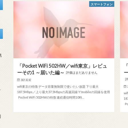
スマートフォン
第
「Pocket WiFi 502HW／wifi東京」レビュ
「
ーその1 ～届いた編～
評価はまだありません
2021.02.02
wifi東京の特徴 データ容量無制限で使いたい放題 下り最大
を
187.5Mbps／上り最大37.5Mbpsの高速回線 Y!mobileの回線を使用
w
Pocket WiFi 502HWの特徴 連続通信時間10時…
1
P
刻