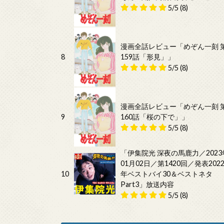
5/5
(8)
漫画全話レビュー「めぞん一刻 
8
159話「形見」」
5/5
(8)
漫画全話レビュー「めぞん一刻 
9
160話「桜の下で」」
5/5
(8)
「伊集院光 深夜の馬鹿力／2023
01月02日／第1420回／発表202
10
年ベストバイ30＆ベストネタ
Part3」放送内容
5/5
(8)