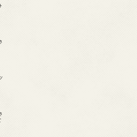
ト
日
さ
日
ツ
日
さ
て