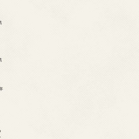
第
第
年
2
め
ー