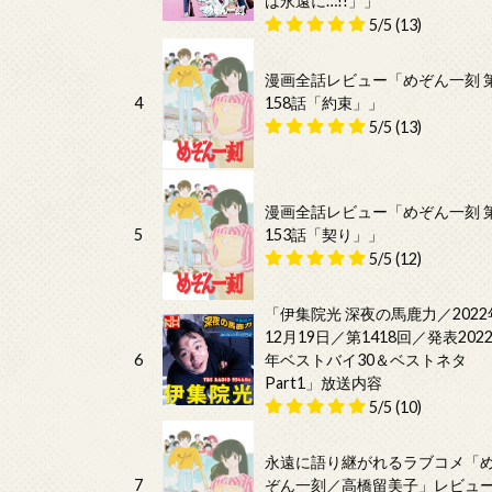
は永遠に…!!」」
5/5
(13)
漫画全話レビュー「めぞん一刻 
4
158話「約束」」
5/5
(13)
漫画全話レビュー「めぞん一刻 
5
153話「契り」」
5/5
(12)
「伊集院光 深夜の馬鹿力／2022
12月19日／第1418回／発表202
6
年ベストバイ30＆ベストネタ
Part1」放送内容
5/5
(10)
永遠に語り継がれるラブコメ「
7
ぞん一刻／高橋留美子」レビュ