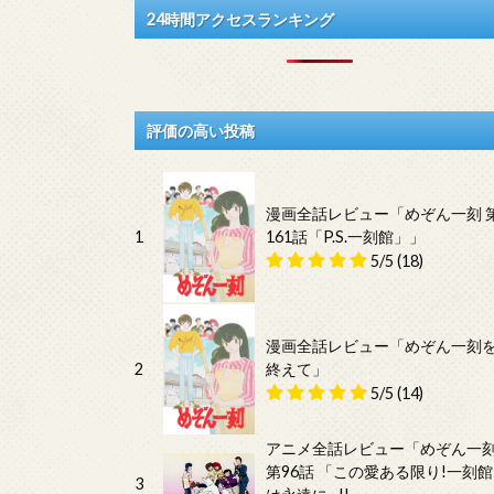
24時間アクセスランキング
評価の高い投稿
漫画全話レビュー「めぞん一刻 
1
161話「P.S.一刻館」」
5/5
(18)
漫画全話レビュー「めぞん一刻
2
終えて」
5/5
(14)
アニメ全話レビュー「めぞん一
第96話 「この愛ある限り!一刻館
3