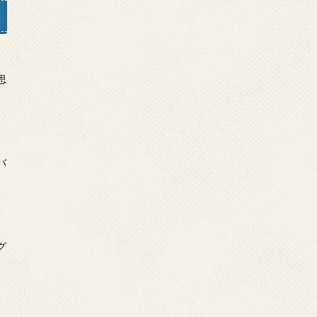
日
思
日
バ
日
グ
」
日