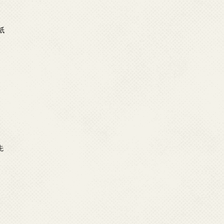
日
紙
日
示
日
先