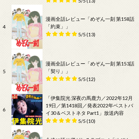
5/5
(13)
漫画全話レビュー「めぞん一刻 第158話
「約束」」
4
5/5
(13)
漫画全話レビュー「めぞん一刻 第153話
「契り」」
5
5/5
(12)
「伊集院光 深夜の馬鹿力／2022年12月
19日／第1418回／発表2022年ベストバ
6
イ30＆ベストネタ Part1」放送内容
5/5
(10)