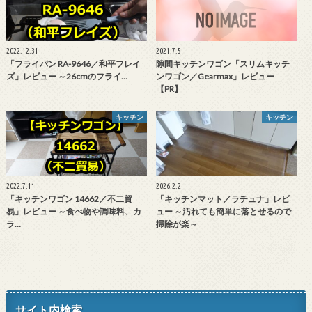
2022.12.31
2021.7.5
「フライパン RA-9646／和平フレイ
隙間キッチンワゴン「スリムキッチ
ズ」レビュー ～26cmのフライ…
ンワゴン／Gearmax」レビュー
【PR】
キッチン
キッチン
2022.7.11
2026.2.2
「キッチンワゴン 14662／不二貿
「キッチンマット／ラチュナ」レビ
易」レビュー ～食べ物や調味料、カ
ュー ～汚れても簡単に落とせるので
ラ…
掃除が楽～
サイト内検索