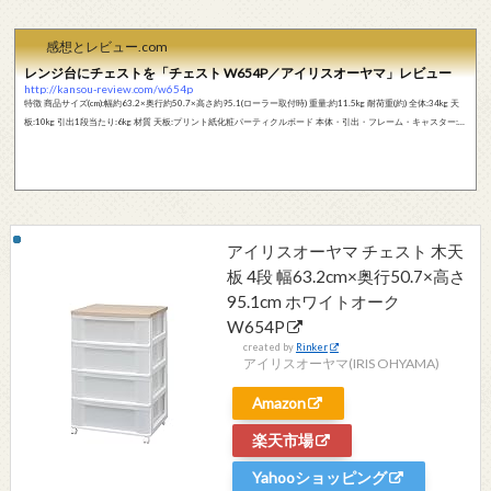
感想とレビュー.com
レンジ台にチェストを「チェスト W654P／アイリスオーヤマ」レビュー
http://kansou-review.com/w654p
特徴 商品サイズ(cm):幅約63.2×奥行約50.7×高さ約95.1(ローラー取付時) 重量:約11.5kg 耐荷重(約) 全体:34kg 天
板:10kg 引出1段当たり:6kg 材質 天板:プリント紙化粧パーティクルボード 本体・引出・フレーム・キャスター:ポ
リプロピレン ローラー:ポリアセタール 長所と短所 ○収納力抜群 ○キャスター付きで移動が楽 ○キャスターが真ん
中にもあり安定感がある ○操作するには高さがちょうど良い ○安い ×ストッパーが付いていない はじめにレンジ
台が欲しくて探していたのですが、大して機能的にも多くなく、複雑な...
アイリスオーヤマ チェスト 木天
板 4段 幅63.2cm×奥行50.7×高さ
95.1cm ホワイトオーク
W654P
created by
Rinker
アイリスオーヤマ(IRIS OHYAMA)
Amazon
楽天市場
Yahooショッピング