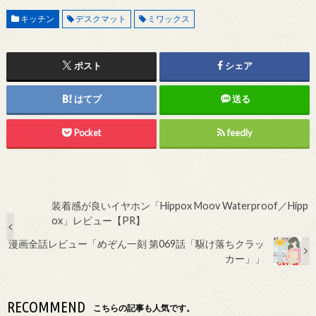
キッチン
デスクマット
ミワックス
ポスト
シェア
はてブ
送る
Pocket
feedly
装着感が良いイヤホン「Hippox Moov Waterproof／Hipp
ox」レビュー【PR】
漫画全話レビュー「めぞん一刻 第069話「駆け落ちクラッ
カー」」
RECOMMEND
こちらの記事も人気です。