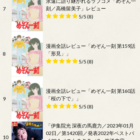
永遠に語り継がれるラブコメ「めぞん一
刻／高橋留美子」レビュー
7
5/5
(8)
漫画全話レビュー「めぞん一刻 第159話
「形見」」
8
5/5
(8)
漫画全話レビュー「めぞん一刻 第160話
「桜の下で」」
9
5/5
(8)
「伊集院光 深夜の馬鹿力／2023年01月
02日／第1420回／発表2022年ベストバ
10