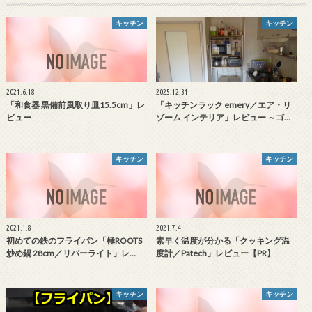
キッチン
キッチン
2021.6.18
2025.12.31
「和食器 黒備前風取り皿15.5cm」レ
「キッチンラック emery／エア・リ
ビュー
ゾーム インテリア」レビュー ～ゴ…
キッチン
キッチン
2021.1.8
2021.7.4
初めての鉄のフライパン「極ROOTS
素早く温度が分かる「クッキング温
炒め鍋 28cm／リバーライト」レ…
度計／Patech」レビュー【PR】
キッチン
キッチン