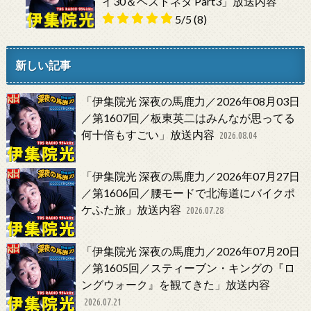
イ30＆ベストネタ Part3」放送内容
5/5
(8)
新しい記事
「伊集院光 深夜の馬鹿力／2026年08月03日
／第1607回／板東英二はみんなが思ってる
何十倍もすごい」放送内容
2026.08.04
「伊集院光 深夜の馬鹿力／2026年07月27日
／第1606回／腰モードで北海道にバイクポ
ケふた旅」放送内容
2026.07.28
「伊集院光 深夜の馬鹿力／2026年07月20日
／第1605回／スティーブン・キングの『ロ
ングウォーク』を観てきた」放送内容
2026.07.21