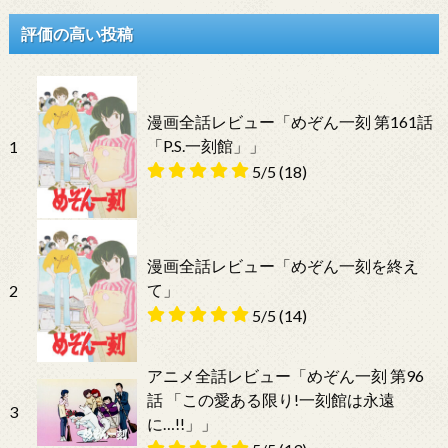
評価の高い投稿
漫画全話レビュー「めぞん一刻 第161話
「P.S.一刻館」」
1
5/5
(18)
漫画全話レビュー「めぞん一刻を終え
て」
2
5/5
(14)
アニメ全話レビュー「めぞん一刻 第96
話 「この愛ある限り!一刻館は永遠
3
に…!!」」