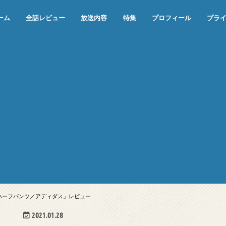
ーム
全話レビュー
放送内容
特集
プロフィール
プラ
めぞん一刻（漫画）
めぞん一刻（アニメ）
機動戦士ガンダム
ジョジョの奇妙な冒険 ダイヤモンド
寄生獣 セイの格率
この世の果てで恋を唄う少女YU-NO
この世の果てで恋を唄う少女YU-
江戸川乱歩の美女シリーズ＜中断＞
24 JAPAN＜中断＞
アメリカ横断ウルトラクイズ＜中断
稲垣早希のブログ旅＜中断＞
出川哲朗の充電させてもらえません
伊集院光 深夜の馬鹿力
ナインティナインのオールナイトニ
岡村隆史のオールナイトニッポン
ガンダム
めぞん一刻
バック・トゥ・ザ・フューチャー
は砕けない＜中断＞
NO（解説・考察）
＞
か？＜中断＞
ッポン
ーハーフパンツ／アディダス」レビュー
2021.01.28