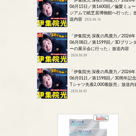
06月15日／第1600回／偏愛ミュー
ジアムで紙芝居博物館へ行った」
送内容
2026.06.16
「伊集院光 深夜の馬鹿力／2026年
06月08日／第1599回／3Dプリン
ーの展示会に行った」放送内容
2026.06.09
「伊集院光 深夜の馬鹿力／2026年
06月01日／第1598回／30周年記
Tシャツ先着2,000着販売」放送内
2026.06.03