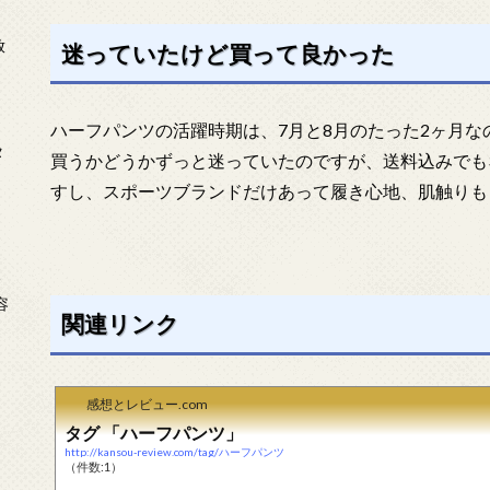
放
迷っていたけど買って良かった
ハーフパンツの活躍時期は、7月と8月のたった2ヶ月
タ
買うかどうかずっと迷っていたのですが、送料込みでも3
すし、スポーツブランドだけあって履き心地、肌触りも
念
容
関連リンク
感想とレビュー.com
タグ 「ハーフパンツ」
http://kansou-review.com/tag/ハーフパンツ
（件数:1）