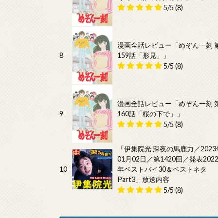
5/5
(8)
漫画全話レビュー「めぞん一刻 
8
159話「形見」」
5/5
(8)
漫画全話レビュー「めぞん一刻 
9
160話「桜の下で」」
5/5
(8)
「伊集院光 深夜の馬鹿力／2023
01月02日／第1420回／発表202
10
年ベストバイ30＆ベストネタ
Part3」放送内容
5/5
(8)