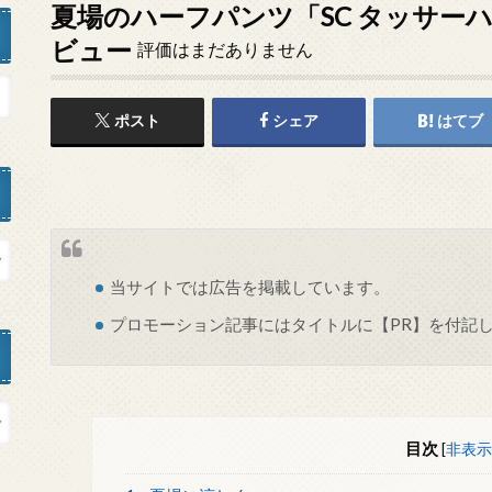
夏場のハーフパンツ「SC タッサー
ビュー
評価はまだありません
ポスト
シェア
はてブ
当サイトでは
広告
を掲載しています。
プロモーション記事にはタイトルに【PR】を付記
目次
[
非表示