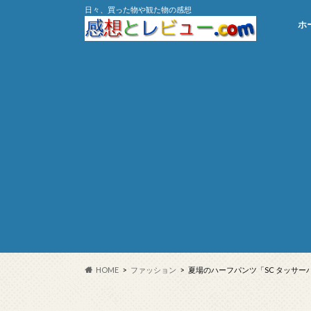
日々、買った物や観た物の感想
ホ
HOME
ファッション
夏場のハーフパンツ「SC タッサ