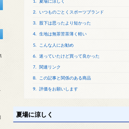
1.
夏場に涼しく
2.
いつものごとくスポーツブランド
3.
股下は思ったより短かった
4.
生地は無茶苦茶薄く軽い
5.
こんな人にお勧め
6.
迷っていたけど買って良かった
第
7.
関連リンク
8.
この記事と関係のある商品
9.
評価をお願いします
を
夏場に涼しく
刻