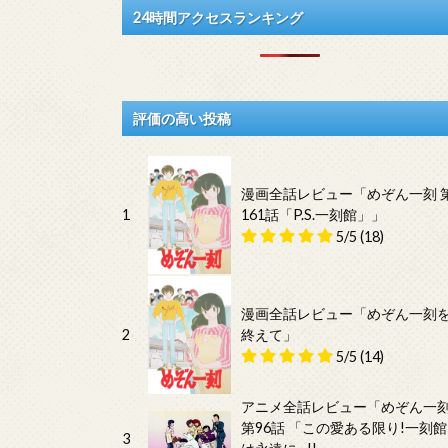
24時間アクセスランキング
評価の高い投稿
漫画全話レビュー「めぞん一刻 
1
161話「P.S.一刻館」」
5/5
(18)
漫画全話レビュー「めぞん一刻
2
終えて」
5/5
(14)
アニメ全話レビュー「めぞん一
第96話 「この愛ある限り!一刻館
3