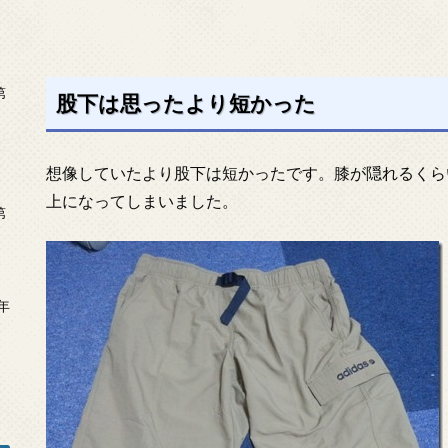
第
股下は思ったより短かった
想像していたより股下は短かったです。膝が隠れるくら
上になってしまいました。
第
年
2