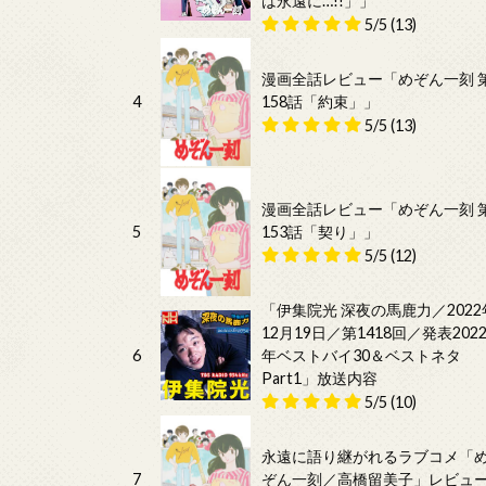
は永遠に…!!」」
5/5
(13)
漫画全話レビュー「めぞん一刻 
4
158話「約束」」
5/5
(13)
漫画全話レビュー「めぞん一刻 
5
153話「契り」」
5/5
(12)
「伊集院光 深夜の馬鹿力／2022
12月19日／第1418回／発表202
6
年ベストバイ30＆ベストネタ
Part1」放送内容
5/5
(10)
永遠に語り継がれるラブコメ「
7
ぞん一刻／高橋留美子」レビュ