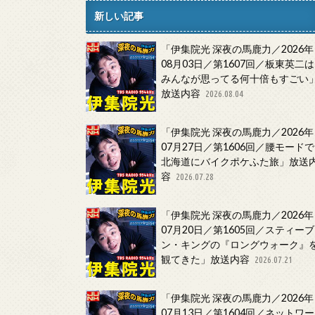
新しい記事
「伊集院光 深夜の馬鹿力／2026年
08月03日／第1607回／板東英二は
みんなが思ってる何十倍もすごい
放送内容
2026.08.04
「伊集院光 深夜の馬鹿力／2026年
07月27日／第1606回／腰モードで
北海道にバイクポケふた旅」放送
容
2026.07.28
「伊集院光 深夜の馬鹿力／2026年
07月20日／第1605回／スティーブ
ン・キングの『ロングウォーク』
観てきた」放送内容
2026.07.21
「伊集院光 深夜の馬鹿力／2026年
07月13日／第1604回／ネットワー