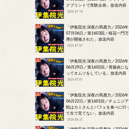
クプリントで実験企画」放送内容
2026.07.14
「伊集院光 深夜の馬鹿力／2026年
07月06日／第1603回／桜花一門万
博が開催された」放送内容
2026.07.07
「伊集院光 深夜の馬鹿力／2026年
06月29日／第1602回／胃腸炎にな
ってオムツをしている」放送内容
2026.07.01
「伊集院光 深夜の馬鹿力／2026年
06月22日／第1601回／チュニジア
戦はカミさんとパフェを食べに行
て生で見てない」放送内容
2026.06.23
「伊集院光 深夜の馬鹿力／2026年