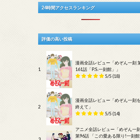
24時間アクセスランキング
評価の高い投稿
漫画全話レビュー「めぞん一刻 
1
161話「P.S.一刻館」」
5/5
(18)
漫画全話レビュー「めぞん一刻
2
終えて」
5/5
(14)
アニメ全話レビュー「めぞん一
第96話 「この愛ある限り!一刻館
3