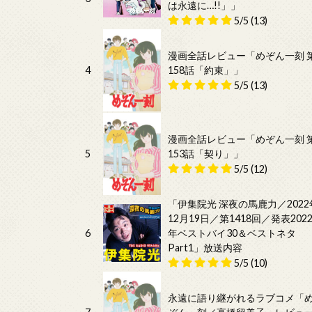
は永遠に…!!」」
5/5
(13)
漫画全話レビュー「めぞん一刻 
4
158話「約束」」
5/5
(13)
漫画全話レビュー「めぞん一刻 
5
153話「契り」」
5/5
(12)
「伊集院光 深夜の馬鹿力／2022
12月19日／第1418回／発表202
6
年ベストバイ30＆ベストネタ
Part1」放送内容
5/5
(10)
永遠に語り継がれるラブコメ「