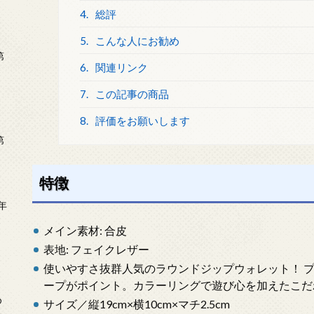
4.
総評
5.
こんな人にお勧め
第
6.
関連リンク
7.
この記事の商品
8.
評価をお願いします
第
特徴
年
2
メイン素材: 合皮
表地: フェイクレザー
使いやすさ抜群人気のラウンドジップウォレット！ 
ープがポイント。カラーリングで遊び心を加えたこだ
め
サイズ／縦19cm×横10cm×マチ2.5cm