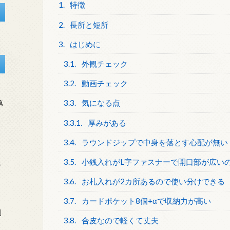
1.
特徴
2.
長所と短所
3.
はじめに
3.1.
外観チェック
3.2.
動画チェック
3.3.
気になる点
第
3.3.1.
厚みがある
3.4.
ラウンドジップで中身を落とす心配が無い
3.5.
小銭入れがL字ファスナーで開口部が広い
を
3.6.
お札入れが2カ所あるので使い分けできる
3.7.
カードポケット8個+αで収納力が高い
刻
3.8.
合皮なので軽くて丈夫