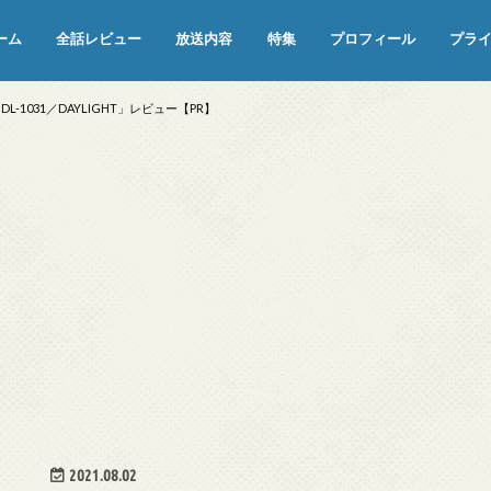
ーム
全話レビュー
放送内容
特集
プロフィール
プラ
めぞん一刻（漫画）
めぞん一刻（アニメ）
機動戦士ガンダム
ジョジョの奇妙な冒険 ダイヤモンド
寄生獣 セイの格率
この世の果てで恋を唄う少女YU-NO
この世の果てで恋を唄う少女YU-
江戸川乱歩の美女シリーズ＜中断＞
24 JAPAN＜中断＞
アメリカ横断ウルトラクイズ＜中断
稲垣早希のブログ旅＜中断＞
出川哲朗の充電させてもらえません
伊集院光 深夜の馬鹿力
ナインティナインのオールナイトニ
岡村隆史のオールナイトニッポン
ガンダム
めぞん一刻
バック・トゥ・ザ・フューチャー
は砕けない＜中断＞
NO（解説・考察）
＞
か？＜中断＞
ッポン
-1031／DAYLIGHT」レビュー【PR】
2021.08.02