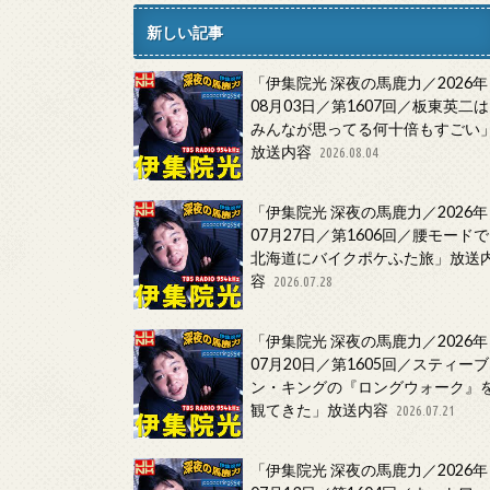
新しい記事
「伊集院光 深夜の馬鹿力／2026年
08月03日／第1607回／板東英二は
みんなが思ってる何十倍もすごい
放送内容
2026.08.04
「伊集院光 深夜の馬鹿力／2026年
07月27日／第1606回／腰モードで
北海道にバイクポケふた旅」放送
容
2026.07.28
「伊集院光 深夜の馬鹿力／2026年
07月20日／第1605回／スティーブ
ン・キングの『ロングウォーク』
観てきた」放送内容
2026.07.21
「伊集院光 深夜の馬鹿力／2026年