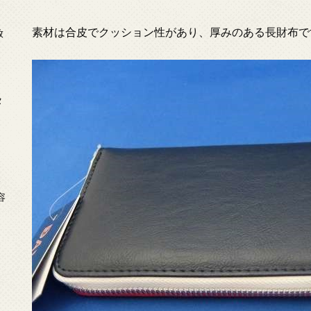
素材は合皮でクッション性があり、厚みのある長財布で
放
タ
念
容