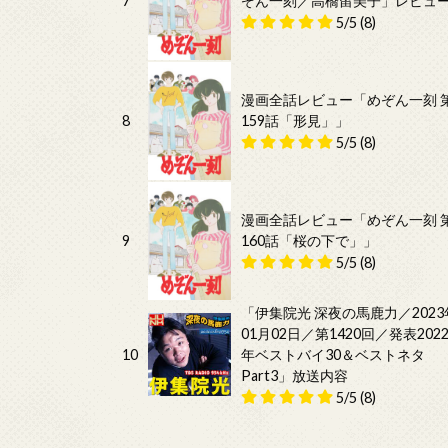
7
ぞん一刻／高橋留美子」レビュ
5/5
(8)
漫画全話レビュー「めぞん一刻 
8
159話「形見」」
5/5
(8)
漫画全話レビュー「めぞん一刻 
9
160話「桜の下で」」
5/5
(8)
「伊集院光 深夜の馬鹿力／2023
01月02日／第1420回／発表202
10
年ベストバイ30＆ベストネタ
Part3」放送内容
5/5
(8)