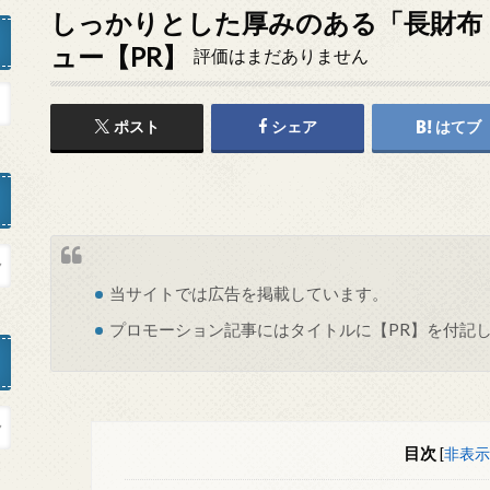
しっかりとした厚みのある「長財布 DL-
ュー【PR】
評価はまだありません
ポスト
シェア
はてブ
当サイトでは
広告
を掲載しています。
プロモーション記事にはタイトルに【PR】を付記
目次
[
非表示