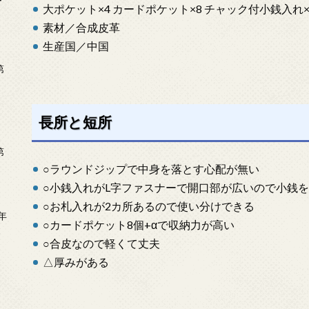
ー
大ポケット×4 カードポケット×8 チャック付小銭入れ×
素材／合成皮革
生産国／中国
第
長所と短所
第
○ラウンドジップで中身を落とす心配が無い
○小銭入れがL字ファスナーで開口部が広いので小銭
○お札入れが2カ所あるので使い分けできる
年
○カードポケット8個+αで収納力が高い
2
○合皮なので軽くて丈夫
△厚みがある