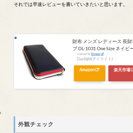
それでは早速レビューを書いていきたいと思います。
財布 メンズ レディース 長
プ DL-1031 One Size ネイビ
created by
Rinker
Daylight(デイライト)
Amazon
楽天市場
っ
外観チェック