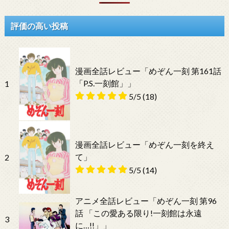
評価の高い投稿
漫画全話レビュー「めぞん一刻 第161話
「P.S.一刻館」」
1
5/5
(18)
漫画全話レビュー「めぞん一刻を終え
て」
2
5/5
(14)
アニメ全話レビュー「めぞん一刻 第96
話 「この愛ある限り!一刻館は永遠
3
に…!!」」