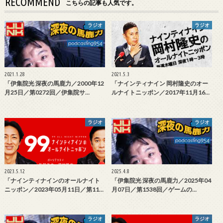
RECOMMEND
こちらの記事も人気です。
ラジオ
ラジオ
2021.1.28
2021.5.3
「伊集院光 深夜の馬鹿力／2000年12
「ナインティナイン 岡村隆史のオー
月25日／第0272回／伊集院サ…
ルナイトニッポン／2017年11月16…
ラジオ
ラジオ
2023.5.12
2025.4.8
「ナインティナインのオールナイト
「伊集院光 深夜の馬鹿力／2025年04
ニッポン／2023年05月11日／第11…
月07日／第1538回／ゲームの…
ラジオ
ラジオ