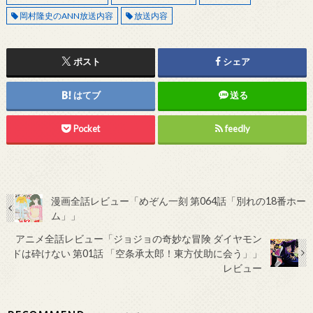
岡村隆史のANN放送内容
放送内容
ポスト
シェア
はてブ
送る
Pocket
feedly
漫画全話レビュー「めぞん一刻 第064話「別れの18番ホー
ム」」
アニメ全話レビュー「ジョジョの奇妙な冒険 ダイヤモン
ドは砕けない 第01話 「空条承太郎！東方仗助に会う」」
レビュー