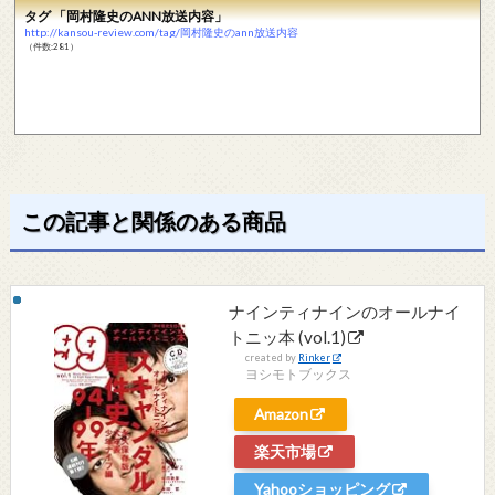
タグ 「岡村隆史のANN放送内容」
http://kansou-review.com/tag/岡村隆史のann放送内容
（件数:281）
この記事と関係のある商品
ナインティナインのオールナイ
トニッ本 (vol.1)
created by
Rinker
ヨシモトブックス
Amazon
楽天市場
Yahooショッピング