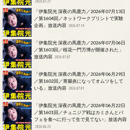
2026.07.21
「伊集院光 深夜の馬鹿力／2026年07月13日
／第1604回／ネットワークプリントで実験
企画」放送内容
2026.07.14
「伊集院光 深夜の馬鹿力／2026年07月06日
／第1603回／桜花一門万博が開催された」
放送内容
2026.07.07
「伊集院光 深夜の馬鹿力／2026年06月29日
／第1602回／胃腸炎になってオムツをして
いる」放送内容
2026.07.01
「伊集院光 深夜の馬鹿力／2026年06月22日
／第1601回／チュニジア戦はカミさんとパ
フェを食べに行って生で見てない」放送内容
2026.06.23