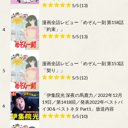
5/5
(13)
漫画全話レビュー「めぞん一刻 第158話
「約束」」
4
5/5
(13)
漫画全話レビュー「めぞん一刻 第153話
「契り」」
5
5/5
(12)
「伊集院光 深夜の馬鹿力／2022年12月
19日／第1418回／発表2022年ベストバ
6
イ30＆ベストネタ Part1」放送内容
5/5
(10)