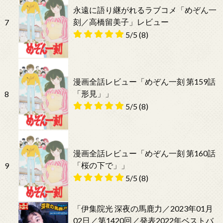
永遠に語り継がれるラブコメ「めぞん一
刻／高橋留美子」レビュー
7
5/5
(8)
漫画全話レビュー「めぞん一刻 第159話
「形見」」
8
5/5
(8)
漫画全話レビュー「めぞん一刻 第160話
「桜の下で」」
9
5/5
(8)
「伊集院光 深夜の馬鹿力／2023年01月
02日／第1420回／発表2022年ベストバ