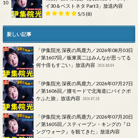
10
イ30＆ベストネタ Part3」放送内容
5/5
(8)
新しい記事
「伊集院光 深夜の馬鹿力／2026年08月03日
／第1607回／板東英二はみんなが思ってる
何十倍もすごい」放送内容
2026.08.04
「伊集院光 深夜の馬鹿力／2026年07月27日
／第1606回／腰モードで北海道にバイクポ
ケふた旅」放送内容
2026.07.28
「伊集院光 深夜の馬鹿力／2026年07月20日
／第1605回／スティーブン・キングの『ロ
ングウォーク』を観てきた」放送内容