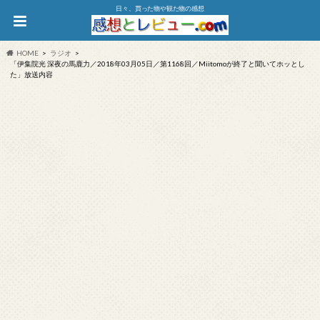
日々、買った物や観た物の感想
HOME
ラジオ
「伊集院光 深夜の馬鹿力／2018年03月05日／第1168回／Miitomoが終了と聞いてホッとし
た」放送内容