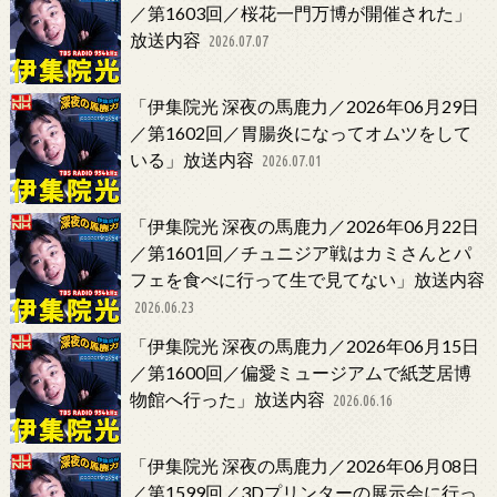
／第1603回／桜花一門万博が開催された」
放送内容
2026.07.07
「伊集院光 深夜の馬鹿力／2026年06月29日
／第1602回／胃腸炎になってオムツをして
いる」放送内容
2026.07.01
「伊集院光 深夜の馬鹿力／2026年06月22日
／第1601回／チュニジア戦はカミさんとパ
フェを食べに行って生で見てない」放送内容
2026.06.23
「伊集院光 深夜の馬鹿力／2026年06月15日
／第1600回／偏愛ミュージアムで紙芝居博
物館へ行った」放送内容
2026.06.16
「伊集院光 深夜の馬鹿力／2026年06月08日
／第1599回／3Dプリンターの展示会に行っ