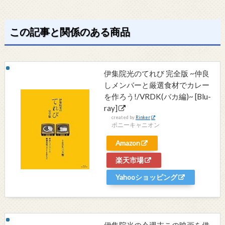
この記事と関係のある商品
伊集院光のてれび 完全版 ~仲良
しメンバーと厳選食材でカレー
を作ろう!/VRDK(バカ編)~ [Blu-
ray]
created by
Rinker
ポニーキャニオン
Amazon
楽天市場
Yahooショッピング
伊集院光の今週末この映画を借