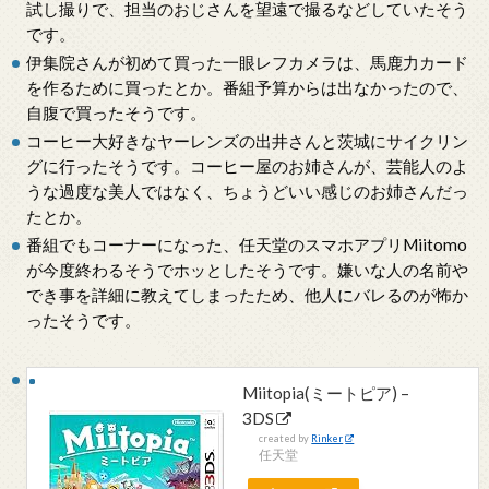
試し撮りで、担当のおじさんを望遠で撮るなどしていたそう
です。
伊集院さんが初めて買った一眼レフカメラは、馬鹿力カード
を作るために買ったとか。番組予算からは出なかったので、
自腹で買ったそうです。
コーヒー大好きなヤーレンズの出井さんと茨城にサイクリン
グに行ったそうです。コーヒー屋のお姉さんが、芸能人のよ
うな過度な美人ではなく、ちょうどいい感じのお姉さんだっ
たとか。
番組でもコーナーになった、任天堂のスマホアプリMiitomo
が今度終わるそうでホッとしたそうです。嫌いな人の名前や
でき事を詳細に教えてしまったため、他人にバレるのが怖か
ったそうです。
Miitopia(ミートピア) –
3DS
created by
Rinker
任天堂