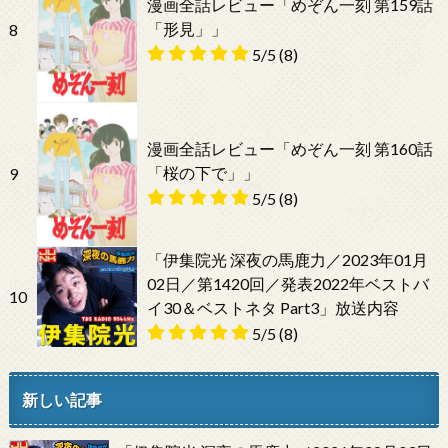
漫画全話レビュー「めぞん一刻 第159話
「形見」」
8
5/5
(8)
漫画全話レビュー「めぞん一刻 第160話
「桜の下で」」
9
5/5
(8)
「伊集院光 深夜の馬鹿力／2023年01月
02日／第1420回／発表2022年ベストバ
10
イ30＆ベストネタ Part3」放送内容
5/5
(8)
新しい記事