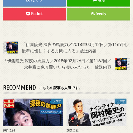
Pocket
feedly
「伊集院光 深夜の馬鹿力／2018年03月12日／第1169回／
後輩に優しくする月間に入る」放送内容
「伊集院光 深夜の馬鹿力／2018年02月26日／第1167回／
永井豪に色々聞いたら凄い人だった」放送内容
RECOMMEND
こちらの記事も人気です。
ラジオ
ラジオ
2021.2.24
2021.2.22