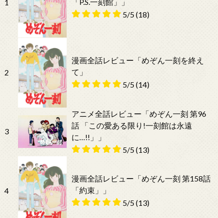
「P.S.一刻館」」
1
5/5
(18)
漫画全話レビュー「めぞん一刻を終え
て」
2
5/5
(14)
アニメ全話レビュー「めぞん一刻 第96
話 「この愛ある限り!一刻館は永遠
3
に…!!」」
5/5
(13)
漫画全話レビュー「めぞん一刻 第158話
「約束」」
4
5/5
(13)