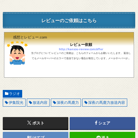
レビューのご依頼はこちら
感想とレビュー.com
レビュー依頼
http://kansou-review.com/offer
当ブログについて レビューのご依頼は、こちらのフォームからお願いいたします。 返信し
てもメールサーバーのエラーで送信できない場合が発生しています。メールサーバーが正
しく動作しているかどうか、メールアドレスが正しいかどうか、ご確認をお願いします。
現在確認できている、送信エラーになるメールサーバー以下になります。 @foxmail.com 上
記メールサーバーをお使いで、こちらから返信がない場合、他のメールサーバー、メール
アドレスから連絡をお願いします。 レビュー依頼
ラジオ
伊集院光
放送内容
深夜の馬鹿力
深夜の馬鹿力放送内容
ポスト
シェア
はてブ
送る