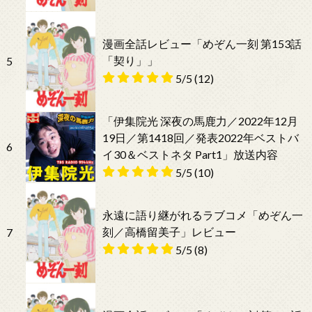
漫画全話レビュー「めぞん一刻 第153話
「契り」」
5
5/5
(12)
「伊集院光 深夜の馬鹿力／2022年12月
19日／第1418回／発表2022年ベストバ
6
イ30＆ベストネタ Part1」放送内容
5/5
(10)
永遠に語り継がれるラブコメ「めぞん一
刻／高橋留美子」レビュー
7
5/5
(8)