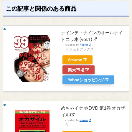
この記事と関係のある商品
ナインティナインのオールナイ
トニッ本 (vol.1)
created by
Rinker
ヨシモトブックス
Amazon
楽天市場
Yahooショッピング
めちゃイケ 赤DVD 第1巻 オカザ
イル
created by
Rinker
R