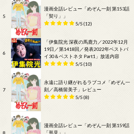
漫画全話レビュー「めぞん一刻 第153話
「契り」」
5
5/5
(12)
「伊集院光 深夜の馬鹿力／2022年12月
19日／第1418回／発表2022年ベストバ
6
イ30＆ベストネタ Part1」放送内容
5/5
(10)
永遠に語り継がれるラブコメ「めぞん一
刻／高橋留美子」レビュー
7
5/5
(8)
漫画全話レビュー「めぞん一刻 第159話
「形見」」
8