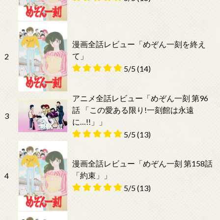
漫画全話レビュー「めぞん一刻を終え
て」
2
5/5
(14)
アニメ全話レビュー「めぞん一刻 第96
話 「この愛ある限り!一刻館は永遠
3
に…!!」」
5/5
(13)
漫画全話レビュー「めぞん一刻 第158話
「約束」」
4
5/5
(13)