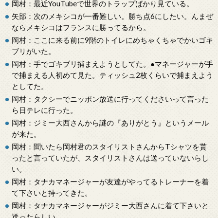
岡村：最近YouTubeで世界のトラップばかり見ている。
矢部：次のメキシコが一番難しい。勝ち点6にしたい。んまぜ
ならメキシコはフランスに勝ってるから。
岡村：ここに来る前に9階のトイレにめちゃくちゃでかいゴキ
ブリがいた。
岡村：手でゴキブリ捕まえようとしてた。●マネージャーが手
で捕まえる人初めて見た。ティッシュ2枚くらいで捕まえよう
としてた。
岡村：タクシーでニッポン放送に行ってくださいって言った
ら日テレに行った。
岡村：ジミー大西さんから謎の『ありがとう』というメール
が来た。
岡村：聞いたら岡村君のスタイリストさんからTシャツを貰
ったと言っていたが、スタイリストさんは送っていないらし
い。
岡村：タナカマネージャーが友達がやってるトレーナーを着
て下さいと持ってきた。
岡村：タナカマネージャーがジミー大西さんに着て下さいと
送ったらしい。