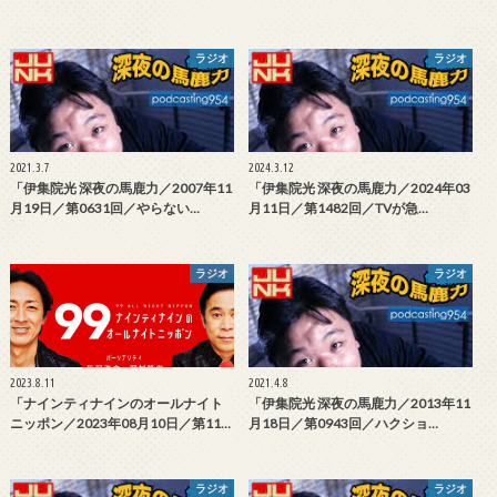
ラジオ
ラジオ
2021.3.7
2024.3.12
「伊集院光 深夜の馬鹿力／2007年11
「伊集院光 深夜の馬鹿力／2024年03
月19日／第0631回／やらない…
月11日／第1482回／TVが急…
ラジオ
ラジオ
2023.8.11
2021.4.8
「ナインティナインのオールナイト
「伊集院光 深夜の馬鹿力／2013年11
ニッポン／2023年08月10日／第11…
月18日／第0943回／ハクショ…
ラジオ
ラジオ