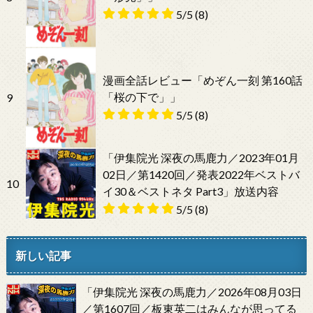
5/5
(8)
漫画全話レビュー「めぞん一刻 第160話
「桜の下で」」
9
5/5
(8)
「伊集院光 深夜の馬鹿力／2023年01月
02日／第1420回／発表2022年ベストバ
10
イ30＆ベストネタ Part3」放送内容
5/5
(8)
新しい記事
「伊集院光 深夜の馬鹿力／2026年08月03日
／第1607回／板東英二はみんなが思ってる