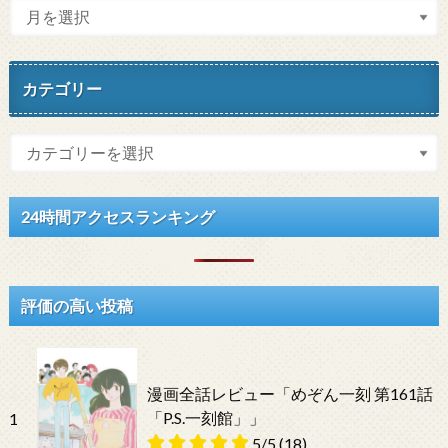
カテゴリー
24時間アクセスランキング
評価の高い投稿
漫画全話レビュー「めぞん一刻 第161話
「P.S.一刻館」」
1
5/5
(18)