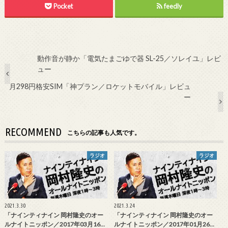
Pocket
feedly
動作音が静か「電気たまごゆで器 SL-25／ソレイユ」レビ
ュー
月298円格安SIM「神プラン／ロケットモバイル」レビュ
ー
RECOMMEND
こちらの記事も人気です。
ラジオ
ラジオ
2021.3.30
2021.3.24
「ナインティナイン 岡村隆史のオー
「ナインティナイン 岡村隆史のオー
ルナイトニッポン／2017年03月16…
ルナイトニッポン／2017年01月26…