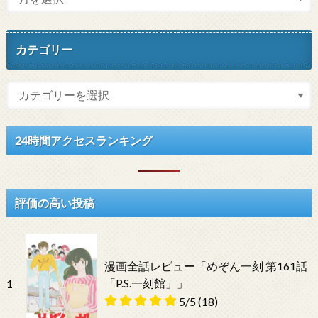
カテゴリー
24時間アクセスランキング
評価の高い投稿
漫画全話レビュー「めぞん一刻 第161話
「P.S.一刻館」」
1
5/5
(18)