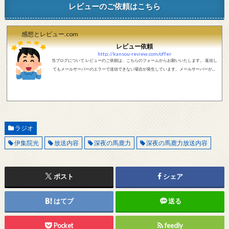
レビューのご依頼はこちら
感想とレビュー.com
レビュー依頼
http://kansou-review.com/offer
当ブログについて レビューのご依頼は、こちらのフォームからお願いいたします。 返信し
てもメールサーバーのエラーで送信できない場合が発生しています。メールサーバーが正
しく動作しているかどうか、メールアドレスが正しいかどうか、ご確認をお願いします。
現在確認できている、送信エラーになるメールサーバー以下になります。 @foxmail.com 上
記メールサーバーをお使いで、こちらから返信がない場合、他のメールサーバー、メール
アドレスから連絡をお願いします。 レビュー依頼
ラジオ
伊集院光
放送内容
深夜の馬鹿力
深夜の馬鹿力放送内容
ポスト
シェア
はてブ
送る
Pocket
feedly