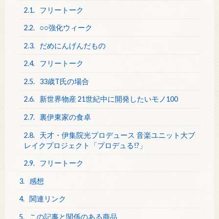
2.1.
フリートーク
2.2.
○○強化ウィーク
2.3.
だめにんげんだもの
2.4.
フリートーク
2.5.
33歳T氏の場合
2.6.
新世界物産 21世紀中に開発したいモノ100
2.7.
裏伊東家の食卓
2.8.
天才・伊集院光プロデュース 音楽ユニット大ブ
レイクプロジェクト「プロデュる!?」
2.9.
フリートーク
3.
感想
4.
関連リンク
5.
この記事と関係のある商品