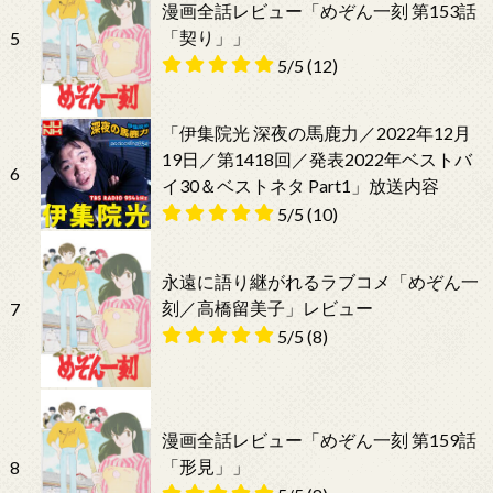
漫画全話レビュー「めぞん一刻 第153話
「契り」」
5
5/5
(12)
「伊集院光 深夜の馬鹿力／2022年12月
19日／第1418回／発表2022年ベストバ
6
イ30＆ベストネタ Part1」放送内容
5/5
(10)
永遠に語り継がれるラブコメ「めぞん一
刻／高橋留美子」レビュー
7
5/5
(8)
漫画全話レビュー「めぞん一刻 第159話
「形見」」
8