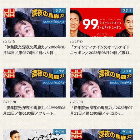
ラジオ
ラジオ
2021.2.28
2023.8.25
「伊集院光 深夜の馬鹿力／2006年10
「ナインティナインのオールナイト
月30日／第0576回／日ハム日…
ニッポン／2023年08月24日／第11…
ラジオ
ラジオ
2021.1.20
2022.7.20
「伊集院光 深夜の馬鹿力／1999年06
「伊集院光 深夜の馬鹿力／2022年07
月21日／第0193回／フリート…
月11日／第1395回／そばばっ…
ラジオ
ラジオ