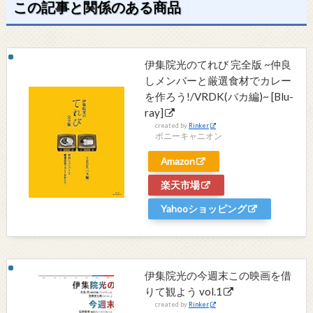
この記事と関係のある商品
伊集院光のてれび 完全版 ~仲良
しメンバーと厳選食材でカレー
を作ろう!/VRDK(バカ編)~ [Blu-
ray]
created by
Rinker
ポニーキャニオン
Amazon
楽天市場
Yahooショッピング
伊集院光の今週末この映画を借
りて観よう vol.1
created by
Rinker