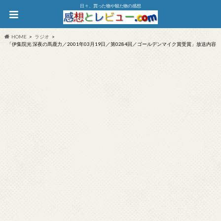
日々、買った物や観た物の感想
HOME
ラジオ
「伊集院光 深夜の馬鹿力／2001年03月19日／第0284回／ゴールデンマイク賞受賞」放送内容