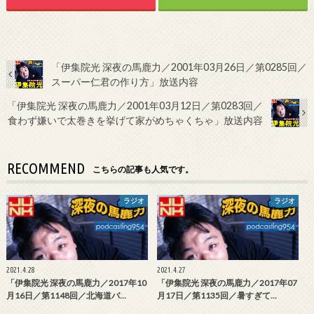
「伊集院光 深夜の馬鹿力／2001年03月26日／第0285回／
スーパー仁君の作り方」放送内容
「伊集院光 深夜の馬鹿力／2001年03月12日／第0283回／
食わず嫌いで太巻きを挙げて家がめちゃくちゃ」放送内容
RECOMMEND
こちらの記事も人気です。
ラジオ
ラジオ
2021.4.28
2021.4.27
「伊集院光 深夜の馬鹿力／2017年10
「伊集院光 深夜の馬鹿力／2017年07
月16日／第1148回／北海道バ…
月17日／第1135回／暑すぎて…