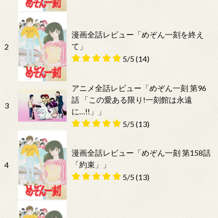
漫画全話レビュー「めぞん一刻を終え
て」
2
5/5
(14)
アニメ全話レビュー「めぞん一刻 第96
話 「この愛ある限り!一刻館は永遠
3
に…!!」」
5/5
(13)
漫画全話レビュー「めぞん一刻 第158話
「約束」」
4
5/5
(13)