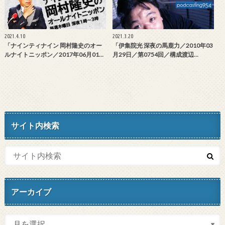
2021.4.10
2021.3.20
「ナインティナイン 岡村隆史のオー
「伊集院光 深夜の馬鹿力／2010年03
ルナイトニッポン／2017年06月01…
月29日／第0754回／構成渡辺…
サイト内検索
アーカイブ