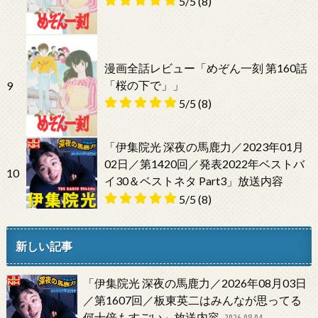
5/5
(8)
漫画全話レビュー「めぞん一刻 第160話
「桜の下で」」
9
5/5
(8)
「伊集院光 深夜の馬鹿力／2023年01月
02日／第1420回／発表2022年ベストバ
10
イ30＆ベストネタ Part3」放送内容
5/5
(8)
新しい記事
「伊集院光 深夜の馬鹿力／2026年08月03日
／第1607回／板東英二はみんなが思ってる
何十倍もすごい」放送内容
2026.08.04