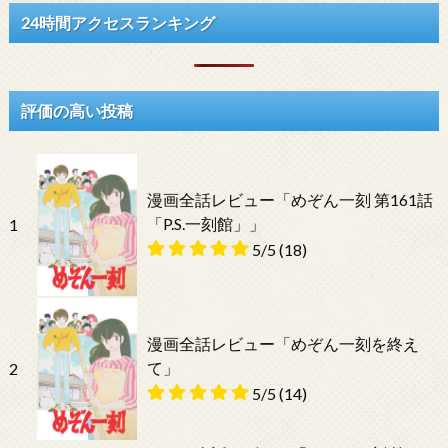
24時間アクセスランキング
評価の高い投稿
漫画全話レビュー「めぞん一刻 第161話
「P.S.一刻館」」
1
5/5
(18)
漫画全話レビュー「めぞん一刻を終え
て」
2
5/5
(14)