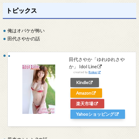
トピックス
俺はオバケが怖い
田代さやかの話
田代さやか「ゆれゆれさや
か」 Idol Line
created by
Rinker
Kindle
Amazon
楽天市場
Yahooショッピング