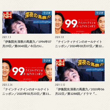
ラジオ
ラジオ
2021.1.5
2024.3.8
「伊集院光 深夜の馬鹿力／1996年07
「ナインティナインのオールナイト
月29日／第0043回／今日のU…
ニッポン／2024年03月07日／第12…
ラジオ
ラジオ
2023.2.26
2021.5.12
「ナインティナインのオールナイト
「伊集院光 深夜の馬鹿力／2020年06
ニッポン／2023年02月23日／第11…
月22日／第1288回／ドラマ『…