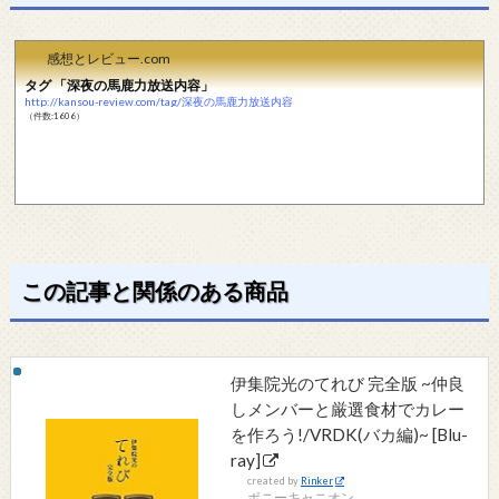
感想とレビュー.com
タグ 「深夜の馬鹿力放送内容」
http://kansou-review.com/tag/深夜の馬鹿力放送内容
（件数:1606）
この記事と関係のある商品
伊集院光のてれび 完全版 ~仲良
しメンバーと厳選食材でカレー
を作ろう!/VRDK(バカ編)~ [Blu-
ray]
created by
Rinker
ポニーキャニオン