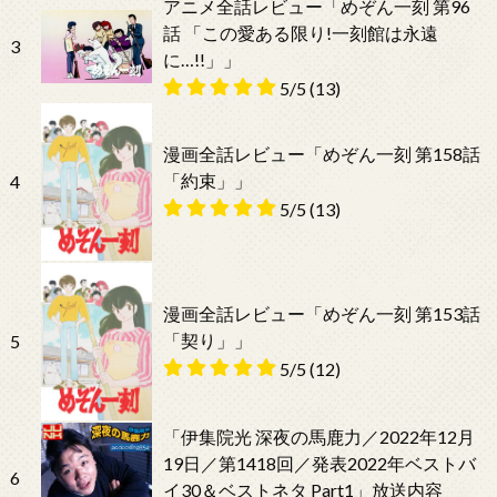
アニメ全話レビュー「めぞん一刻 第96
話 「この愛ある限り!一刻館は永遠
3
に…!!」」
5/5
(13)
漫画全話レビュー「めぞん一刻 第158話
「約束」」
4
5/5
(13)
漫画全話レビュー「めぞん一刻 第153話
「契り」」
5
5/5
(12)
「伊集院光 深夜の馬鹿力／2022年12月
19日／第1418回／発表2022年ベストバ
6
イ30＆ベストネタ Part1」放送内容