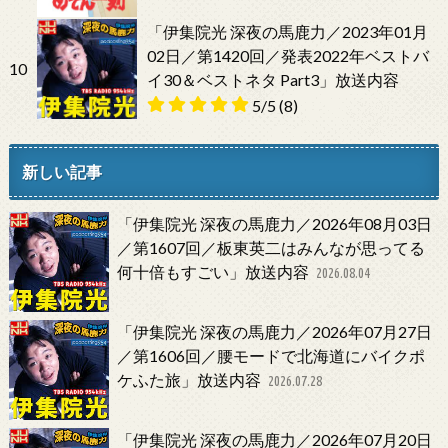
「伊集院光 深夜の馬鹿力／2023年01月
02日／第1420回／発表2022年ベストバ
10
イ30＆ベストネタ Part3」放送内容
5/5
(8)
新しい記事
「伊集院光 深夜の馬鹿力／2026年08月03日
／第1607回／板東英二はみんなが思ってる
何十倍もすごい」放送内容
2026.08.04
「伊集院光 深夜の馬鹿力／2026年07月27日
／第1606回／腰モードで北海道にバイクポ
ケふた旅」放送内容
2026.07.28
「伊集院光 深夜の馬鹿力／2026年07月20日