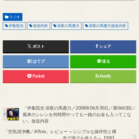
アドレスから連絡をお願いします。 レビュー依頼
ラジオ
伊集院光
放送内容
深夜の馬鹿力
深夜の馬鹿力放送内容
ポスト
シェア
はてブ
送る
Pocket
feedly
「伊集院光 深夜の馬鹿力／2008年06月30日／第0663回／
風来のシレンを何時間やっても一銭のお金も入ってこな
い」放送内容
「空気清浄機／Afloia」レビュー ～シンプルな操作性と構
造で誰でも使える～【PR】