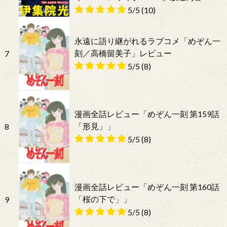
5/5
(10)
永遠に語り継がれるラブコメ「めぞん一
刻／高橋留美子」レビュー
7
5/5
(8)
漫画全話レビュー「めぞん一刻 第159話
「形見」」
8
5/5
(8)
漫画全話レビュー「めぞん一刻 第160話
「桜の下で」」
9
5/5
(8)