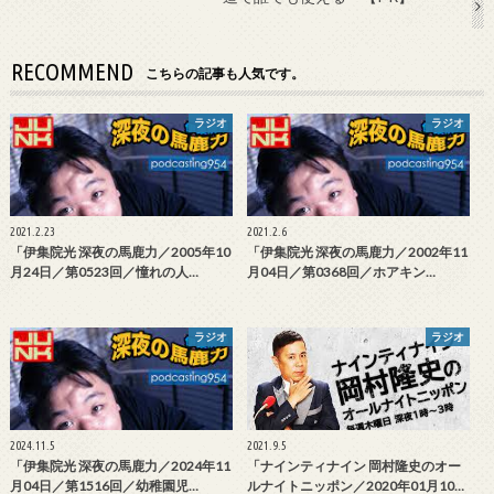
RECOMMEND
こちらの記事も人気です。
ラジオ
ラジオ
2021.2.23
2021.2.6
「伊集院光 深夜の馬鹿力／2005年10
「伊集院光 深夜の馬鹿力／2002年11
月24日／第0523回／憧れの人…
月04日／第0368回／ホアキン…
ラジオ
ラジオ
2024.11.5
2021.9.5
「伊集院光 深夜の馬鹿力／2024年11
「ナインティナイン 岡村隆史のオー
月04日／第1516回／幼稚園児…
ルナイトニッポン／2020年01月10…